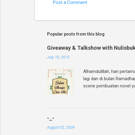
Post a Comment
Popular posts from this blog
Giveaway & Talkshow with Nulisbuk
July 10, 2013
Alhamdulillah, hari perta
lagi dan di bulan Ramadha
scene pembuatan novel yang
GIVEAWAY, gampang banget!
Cinta-Mu " dan mention 2
teman1] @[nama teman2] In
twitter? Bisa upload foto
-_-
Posting link f...
August 02, 2009