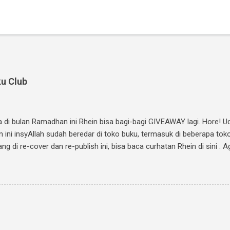
u Club
ma di bulan Ramadhan ini Rhein bisa bagi-bagi GIVEAWAY lagi. Hore! 
n ini insyAllah sudah beredar di toko buku, termasuk di beberapa tok
 di re-cover dan re-publish ini, bisa baca curhatan Rhein di sini . Ag
 Ini caranya: Follow twitter @rheinfathia dan Like Fan Page Rhein F
 temanmu untuk ikutan. Kalimatnya: " Ikutan GIVEAWAY #JalanMenuj
fo www.rheinfathia.com " Boleh nge-twit berkali-kali dan ajak tem
 cover novel "Jalan Menuju Cinta-Mu" di Facebook kamu, sertakan li