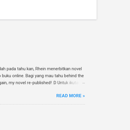
Udah pada tahu kan, Rhein menerbitkan novel
o buku online. Bagi yang mau tahu behind the
ain, my novel re-published! :D Untuk ikutan
athia Twitpic cover novel " Jalan Menuju
READ MORE »
uCintaMu novel @rheinfathia yuk, @[nama
an sebanyak mungkin :). Contoh: Nggak punya
nk www.rheinfathia.com, dan tag temanmu.