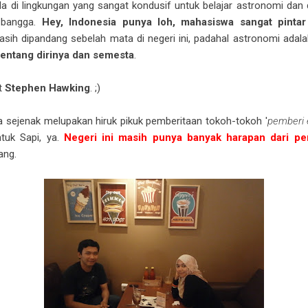
ada di lingkungan yang sangat kondusif untuk belajar astronomi dan d
a bangga.
Hey, Indonesia punya loh, mahasiswa sangat pintar 
sih dipandang sebelah mata di negeri ini, padahal astronomi adala
 tentang dirinya dan semesta
.
t
Stephen Hawking
. ;)
ia sejenak melupakan hiruk pikuk pemberitaan tokoh-tokoh '
pemberi 
tuk Sapi, ya.
Negeri ini masih punya banyak harapan dari p
ang.