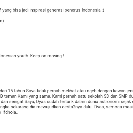
 yang bisa jadi inspirasi generasi penerus Indonesia :)
m)
donesian youth. Keep on moving !
dari 15 tahun Saya tidak pernah melihat atau ngeh dengan kawan jenius
FB teman Kami yang sama. Kami pernah satu sekolah SD dan SMP dulu
s dan seingat Saya, Dyas sudah tertarik dalam dunia astronomi sejak d
gka sekarang dia mewujudkan cerita2nya dulu.. Dyas, semoga masi
 Ifdhola..