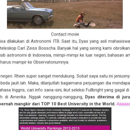
Contact movie
ap bisa dilakukan di Astronomi ITB. Saat itu, Dyas yang asli mahas
teleskop Carl Zeiss Bosscha. Banyak hal yang sering kami obrolkan
asib astronomi di Indonesia, mimpi-mimpi ke luar negeri, bahasan ar
a harus mampir ke Observatoriumnya.
 negeri. Rhein super sangat mendukung. Sobat saya satu ini jeniusnya
eda jauh lah. Maka, dilanjutlah bagaimana perjuangan dia mendapat
sa Inggris, cari info sana-sini, ikut seleksi Fullbright yang gagal di 
iah di Amerika. Nggak nanggung-nanggung,
Dyas diterima di juru
ernah mangkir dari TOP 10 Best University in the World.
Aaaaaaa