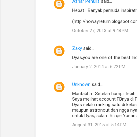
n
Azhar Penulis
said…
t
Hebat ! Banyak pemuda inspiratif
s
(http://nowayreturn.blogspot.co
October 27, 2013 at 9:48 PM
Zaky
said…
Dyas,you are one of the best In
January 2, 2014 at 6:22 PM
Unknown
said…
Mantabhh.. Setelah hampir lebih 
Saya melihat account FBnya di 
Dyas selalu ranking satu di kela
maupun astronout dan ngga nyan
untuk Dyas, salam Rizqie Yusario
August 31, 2015 at 5:14 PM