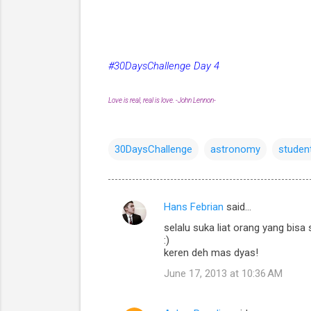
#30DaysChallenge Day 4
Love is real, real is love. -John Lennon-
30DaysChallenge
astronomy
studen
Hans Febrian
said…
C
selalu suka liat orang yang bisa
o
:)
m
keren deh mas dyas!
m
June 17, 2013 at 10:36 AM
e