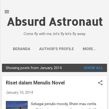
Skip to main content
Absurd Astronaut
Come fly with me, let's fly let's fly away
BERANDA
AUTHOR'S PROFILE
MORE…
Showing posts from January, 2014
SHOW ALL
P
o
Riset dalam Menulis Novel
s
t
January 10, 2014
s
Sebagai penulis moody, Rhein mau cerita