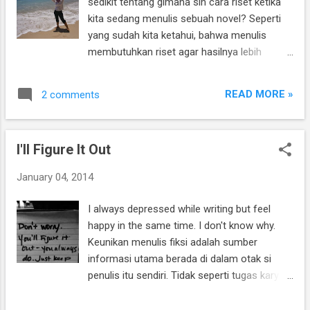
sedikit tentang gimana sih cara riset ketika
kita sedang menulis sebuah novel? Seperti
yang sudah kita ketahui, bahwa menulis
membutuhkan riset agar hasilnya lebih
realistis, 'bergizi', bahkan bisa membuat
pembaca merasa bahwa cerita yang kita tulis
READ MORE »
2 comments
itu "gue banget" . Proses riset itu gampang
atau susah? Ibarat belajar fisika, awalnya
memang susah dan lama kelamaan makin
I'll Figure It Out
susah, apalagi kalau calon tulisan kita isinya
lebih kompleks. Hehehe.. :D Sebagai contoh,
January 04, 2014
Rhein akan bercerita bagaimana saat
melakukan riset untuk novel Seven Days .
I always depressed while writing but feel
Pssstt.. bocoran nih yah, alasan kenapa
happy in the same time. I don't know why.
novel ini dipilih sebagai pemenang lomba
Keunikan menulis fiksi adalah sumber
Qanita Romance adalah karena temanya:
informasi utama berada di dalam otak si
Traveling. Sejak tahun lalu (bahkan tahun ini
penulis itu sendiri. Tidak seperti tugas karya
pun), traveling begitu hits, menjadi lifestyle,
ilmiah atau laporan kuliah yang sumbernya
banyak buku travel guide, dan kayaknya ngga
bisa dicari di google lalu kita menambahkan