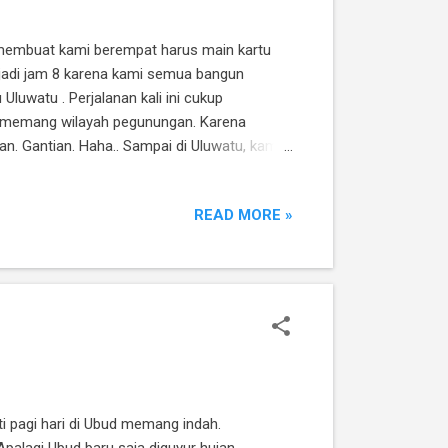
g membuat kami berempat harus main kartu
jadi jam 8 karena kami semua bangun
luwatu . Perjalanan kali ini cukup
a memang wilayah pegunungan. Karena
n. Gantian. Haha.. Sampai di Uluwatu, kami
ah Pura, kami harus bersikap sopan dengan
i sih biar buat gaya. Hahaha.. Sebelum
READ MORE »
sana. Mereka suka merebut da...
ti pagi hari di Ubud memang indah.
Apalagi Ubud baru saja diguyur hujan