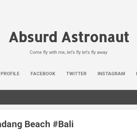
Skip to main content
Absurd Astronaut
Come fly with me, let's fly let's fly away
 PROFILE
FACEBOOK
TWITTER
INSTAGRAM
dang Beach #Bali