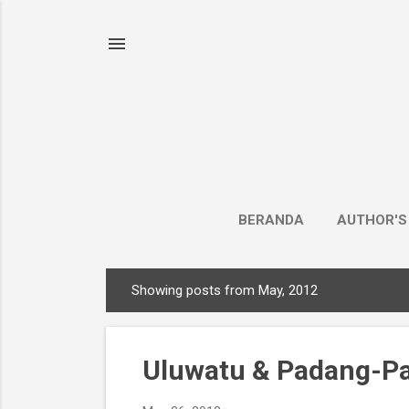
BERANDA
AUTHOR'S
Showing posts from May, 2012
P
o
s
Uluwatu & Padang-Pa
t
s