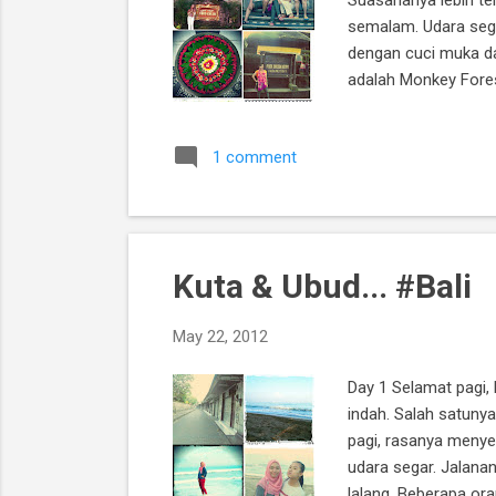
semalam. Udara sega
dengan cuci muka dan
adalah Monkey Fores
sana, sembari menik
rumah. Di Bali, tiap
1 comment
Mereka beribadah 3 k
Kuta & Ubud... #Bali
May 22, 2012
Day 1 Selamat pagi,
indah. Salah satunya
pagi, rasanya menye
udara segar. Jalanan
lalang. Beberapa or