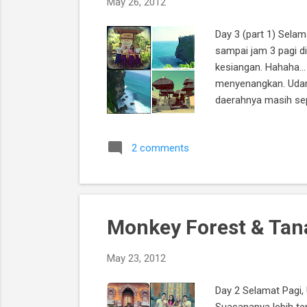
May 26, 2012
Day 3 (part 1) Sela
sampai jam 3 pagi d
kesiangan. Hahaha...
menyenangkan. Udara
daerahnya masih sep
parkir motor, beli t
tidak memakai celana
2 comments
masuk ke dalam komp
Monkey Forest & Tana
May 23, 2012
Day 2 Selamat Pagi, 
Suasananya lebih ten