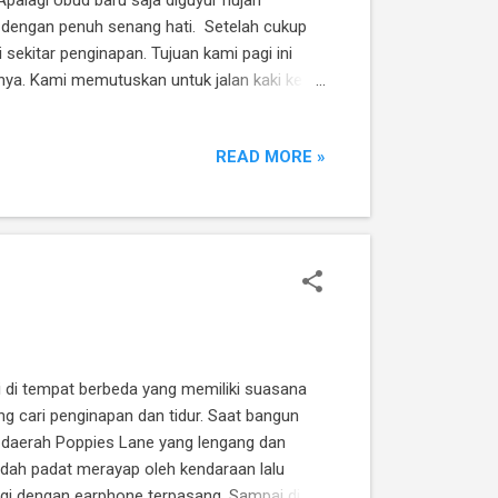
i dengan penuh senang hati. Setelah cukup
sekitar penginapan. Tujuan kami pagi ini
tnya. Kami memutuskan untuk jalan kaki ke
 penduduk yang beribadah pagi di setiap
ura menentukan tinggi rendahnya kasta.
READ MORE »
si bunga dan m...
i di tempat berbeda yang memiliki suasana
ng cari penginapan dan tidur. Saat bangun
 daerah Poppies Lane yang lengang dan
sudah padat merayap oleh kendaraan lalu
agi dengan earphone terpasang. Sampai di