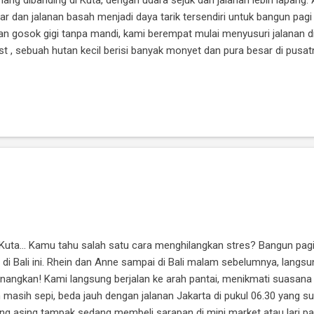
r dan jalanan basah menjadi daya tarik tersendiri untuk bangun pag
 gosok gigi tanpa mandi, kami berempat mulai menyusuri jalanan di 
t , sebuah hutan kecil berisi banyak monyet dan pura besar di pusa
mati suasana pagi yang mulai ramai oleh anak sekolah dan beberapa
 rumah memiliki pura yang konon menurut informasi, besar kecilnya p
ali sehari, pagi, siang, dan sore. Menyimpan jalinan daun pandan beri
 Kuta... Kamu tahu salah satu cara menghilangkan stres? Bangun pag
 di Bali ini. Rhein dan Anne sampai di Bali malam sebelumnya, langsu
nangkan! Kami langsung berjalan ke arah pantai, menikmati suasana
 masih sepi, beda jauh dengan jalanan Jakarta di pukul 06.30 yang 
ang asing tampak sedang membeli sarapan di mini market atau lari p