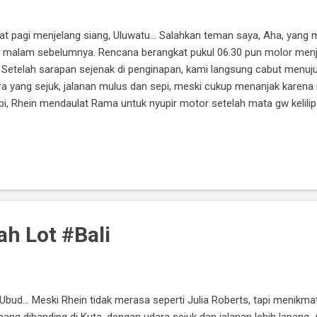
mat pagi menjelang siang, Uluwatu... Salahkan teman saya, Aha, yan
i malam sebelumnya. Rencana berangkat pukul 06.30 pun molor men
 Setelah sarapan sejenak di penginapan, kami langsung cabut menuju U
 yang sejuk, jalanan mulus dan sepi, meski cukup menanjak karen
i, Rhein mendaulat Rama untuk nyupir motor setelah mata gw kelilipa
iket, dan memakai sarung serta tali kain. Karena Uluwatu masih wilay
 pendek . Makanya, kami memakai kain sarung itu. Kalau Rhein sendir
leks juga kami diperingati bahwa ada banyak monyet jahil di dalam 
h Lot #Bali
Ubud... Meski Rhein tidak merasa seperti Julia Roberts, tapi menikma
ang dibanding di Kuta, dengan udara sejuk dan jalanan lebih lapang. 