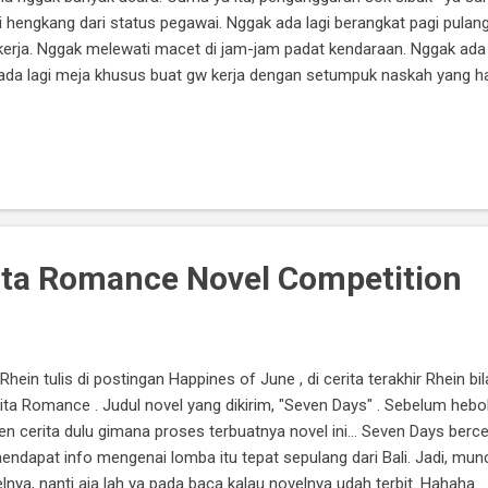
 hengkang dari status pegawai. Nggak ada lagi berangkat pagi pulang 
erja. Nggak melewati macet di jam-jam padat kendaraan. Nggak ada l
da lagi meja khusus buat gw kerja dengan setumpuk naskah yang har
asa menemani. Is that fine? Yes of course. I'm happy... Awalnya, Rhe
an karena lebih banyak menghabiskan waktu di rumah. Nyatanya? Ti
ring bolak-balik ke Bandung. Selain ngurusin si adek di sana, juga dal
ta Romance Novel Competition
Rhein tulis di postingan Happines of June , di cerita terakhir Rhein b
ta Romance . Judul novel yang dikirim, "Seven Days" . Sebelum heboh 
 cerita dulu gimana proses terbuatnya novel ini... Seven Days berce
ndapat info mengenai lomba itu tepat sepulang dari Bali. Jadi, muncu
elnya, nanti aja lah ya pada baca kalau novelnya udah terbit. Hahaha..