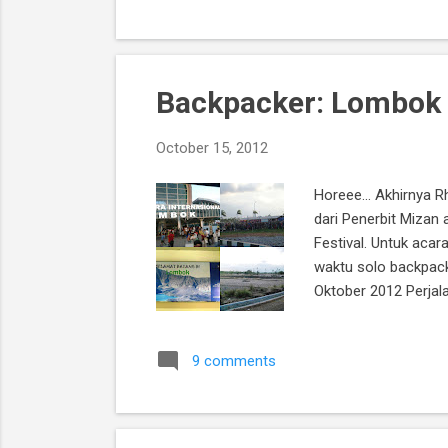
Backpacker: Lombok 
October 15, 2012
Horeee... Akhirnya 
dari Penerbit Mizan
Festival. Untuk acara
waktu solo backpack
Oktober 2012 Perjal
menyenangkan, meski
BBMan (DOH!). Are th
9 comments
banyaknya orang yang