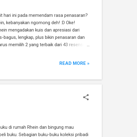
orit hari ini pada memendam rasa penasaran?
in, kebanyakan ngomong deh! :D Oke!
ein mengadakan kuis dan apresiasi dari
-bagus, lengkap, plus bikin penasaran dan
us memilih 2 yang terbaik dari 43 resensi
 tentu Rhein cocokan dengan persyaratan yang
READ MORE »
-buku di rumah Rhein dan bingung mau
 beli buku. Sebagian buku-buku koleksi pribadi