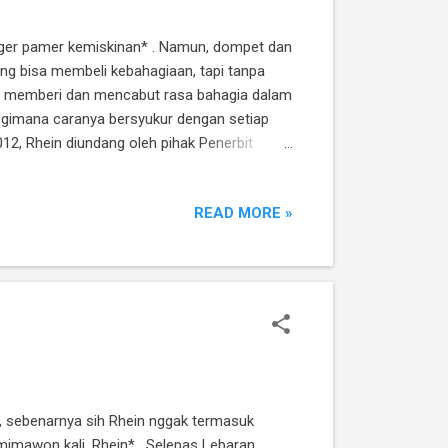
gger pamer kemiskinan* . Namun, dompet dan
ng bisa membeli kebahagiaan, tapi tanpa
ah memberi dan mencabut rasa bahagia dalam
agi gimana caranya bersyukur dengan setiap
12, Rhein diundang oleh pihak Penerbit
diah lomba penulisan novel Qanita
akhir kali Rhein main ke kantor Mizan ini
READ MORE »
, ...
h, sebenarnya sih Rhein nggak termasuk
mimawon kali, Rhein* . Selepas Lebaran