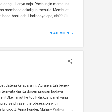
ya dong... Hanya saja, Rhein ingin membuat:
vitas membaca sekaligus menulis. Membuat
n basa-basi, deh! Hadiahnya apa, nih?? Okay,
ket buku koleksi pribadi Rhein. Eits, tapi
layak baca. Bahkan ada yang masih dibungkus
READ MORE »
et dateng ke acara ini. Auranya tuh bener-
 ternyata dia itu dosen jurusan budaya
ren! Oke, lanjut ke topik diskusi panel yang
he precise phrase, the obsession with
a Endicott, Anna Funder, Muhary Wahyu