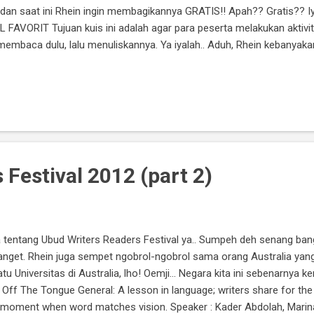
 dan saat ini Rhein ingin membagikannya GRATIS!! Apah?? Gratis?? I
FAVORIT Tujuan kuis ini adalah agar para peserta melakukan akti
membaca dulu, lalu menuliskannya. Ya iyalah.. Aduh, Rhein kebanyaka
adalah mengosongkan sebagian isi rak buku, maka hadiahnya adalah pa
a kondisi buku yang menjadi hadiah ini tentu masih sangat baik dan 
ya tak lekang oleh waktu dan jumlahnya cukup banyak! Hohoho... M...
Festival 2012 (part 2)
a tentang Ubud Writers Readers Festival ya.. Sumpeh deh senang bang
anget. Rhein juga sempet ngobrol-ngobrol sama orang Australia yang
tu Universitas di Australia, lho! Oemji... Negara kita ini sebenarnya ke
lls Off The Tongue General: A lesson in language; writers share for t
a moment when word matches vision. Speaker : Kader Abdolah, Marin