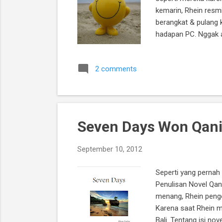
kemarin, Rhein resmi
berangkat & pulang k
hadapan PC. Nggak a
temen kantor yang bi
gw bosan dan kesepi
2 comments
berkurang. Gw jadi se
Seven Days Won Qani
September 10, 2012
Seperti yang pernah 
Penulisan Novel Qani
menang, Rhein pengen
Karena saat Rhein me
Bali. Tentang isi nov