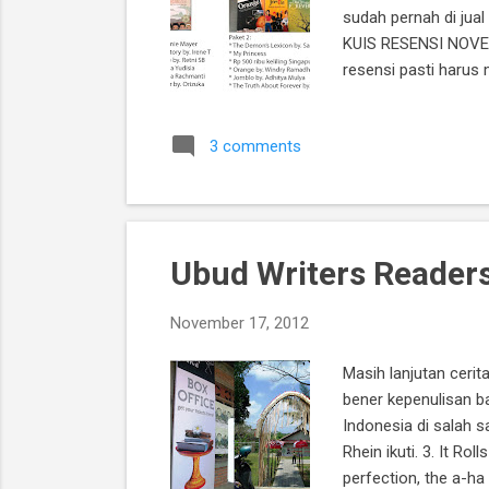
sudah pernah di jual
KUIS RESENSI NOVEL 
resensi pasti harus 
karena tujuan utama 
tenang saja... Semu
3 comments
plastik. Isi ceritan
Ubud Writers Readers 
November 17, 2012
Masih lanjutan cerit
bener kepenulisan b
Indonesia di salah sa
Rhein ikuti. 3. It Ro
perfection, the a-h