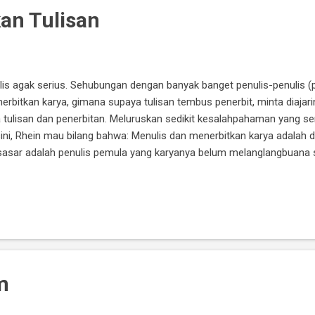
an Tulisan
ulis agak serius. Sehubungan dengan banyak banget penulis-penulis (
bitkan karya, gimana supaya tulisan tembus penerbit, minta diajarin 
a tulisan dan penerbitan. Meluruskan sedikit kesalahpahaman yang ser
sini, Rhein mau bilang bahwa: Menulis dan menerbitkan karya adalah 
w sasar adalah penulis pemula yang karyanya belum melanglangbuana 
r (bukan self publishing). Menulis cerita, itu mudah. Tulis saja cerit
Jadilah sebuah cerita. Menulis cerita yang enak dibaca banyak orang, i
butuhkan referensi, banyak membaca, riset mendalam, dan waktu. Ja
m