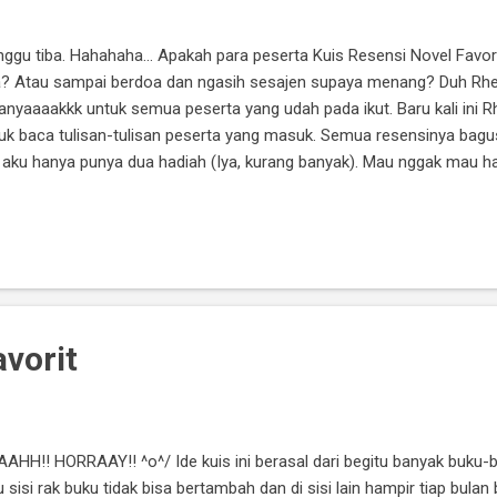
nggu tiba. Hahahaha... Apakah para peserta Kuis Resensi Novel Fav
aja? Atau sampai berdoa dan ngasih sesajen supaya menang? Duh Rhe
yaaaakkk untuk semua peserta yang udah pada ikut. Baru kali ini Rh
uk baca tulisan-tulisan peserta yang masuk. Semua resensinya bagus
aku hanya punya dua hadiah (Iya, kurang banyak). Mau nggak mau har
Milihnya gimana? Semua resensi pasti Rhein baca, kok. Setelah itu,
. Selanjutnya, Rhein baca dan seleksi berdasarkan kelen...
vorit
AAHH!! HORRAAY!! ^o^/ Ide kuis ini berasal dari begitu banyak buku
sisi rak buku tidak bisa bertambah dan di sisi lain hampir tiap bulan