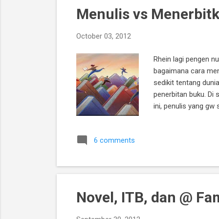
Menulis vs Menerbitk
October 03, 2012
Rhein lagi pengen n
bagaimana cara mener
sedikit tentang duni
penerbitan buku. Di 
ini, penulis yang g
adalah penerbit majo
tidur lagi. Curhat. 
6 comments
seorang penulis mem
Novel, ITB, dan @ Fa