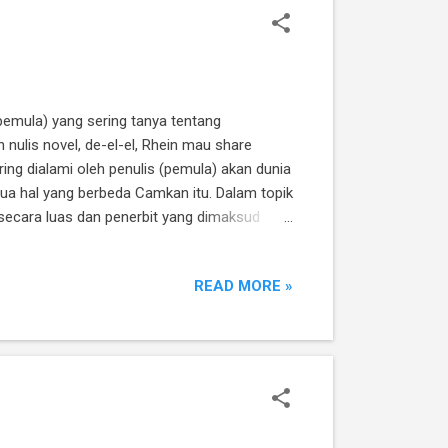
pemula) yang sering tanya tentang
nulis novel, de-el-el, Rhein mau share
ing dialami oleh penulis (pemula) akan dunia
dua hal yang berbeda Camkan itu. Dalam topik
secara luas dan penerbit yang dimaksud
a keseharian dari bangun tidur sampai mau
tu susah. Untuk sampai pada tahap ini,
READ MORE »
m terbang, ...