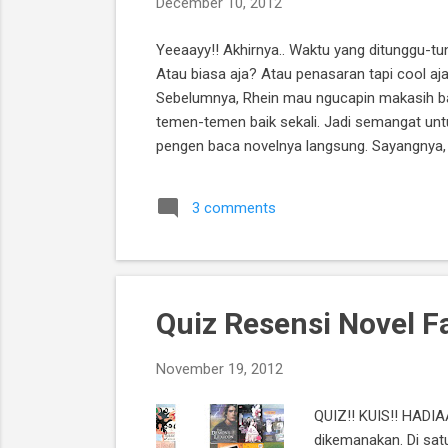
December 10, 2012
Yeeaayy!! Akhirnya.. Waktu yang ditunggu-tu
Atau biasa aja? Atau penasaran tapi cool 
Sebelumnya, Rhein mau ngucapin makasih ban
temen-temen baik sekali. Jadi semangat unt
pengen baca novelnya langsung. Sayangnya, 
novel yang masuk di Fan Page Rhein Fathia. 
sudah disebutkan di Syarat & Ketentuan Quiz 
3 comments
Quiz Resensi Novel Fa
November 19, 2012
QUIZ!! KUIS!! HADIA
dikemanakan. Di satu 