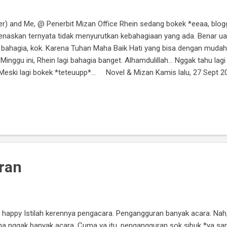
r) and Me, @ Penerbit Mizan Office Rhein sedang bokek *eeaa, blo
naskan ternyata tidak menyurutkan kebahagiaan yang ada. Benar ua
p bahagia, kok. Karena Tuhan Maha Baik Hati yang bisa dengan mud
 Minggu ini, Rhein lagi bahagia banget. Alhamdulillah... Nggak tahu l
Meski lagi bokek *teteuupp*... Novel & Mizan Kamis lalu, 27 Sept 20
ke kantornya yang di Bandung. Ngapain? Dalam rangka penyerahan ha
 dong... Kan eike juara pertama ya, cyyynn.. *sombong abiiisss* . Ter
n SMA sama kuliah tingkat awal, deh. Makanya pas balik lagi ke Mizan
ran
I'm happy Istilah kerennya pengacara. Pengangguran banyak acara. Na
na nggak banyak acara. Cuma ya itu, pengangguran sok sibuk *ya sa