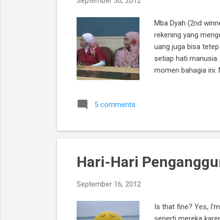
September 30, 2012
Mba Dyah (2nd winne
rekening yang menge
uang juga bisa tete
setiap hati manusia.
momen bahagia ini. 
Mizan untuk datang 
Romance kemarin itu,
5 comments
duluuuu banget! Zama
Hari-Hari Penganggu
September 16, 2012
Is that fine? Yes, 
seperti mereka kare