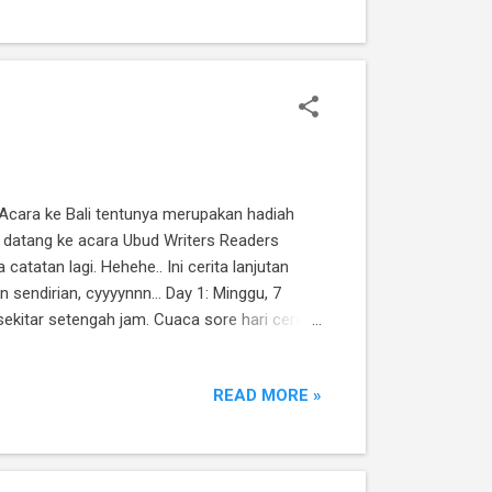
 Acara ke Bali tentunya merupakan hadiah
k datang ke acara Ubud Writers Readers
catatan lagi. Hehehe.. Ini cerita lanjutan
endirian, cyyyynnn... Day 1: Minggu, 7
kitar setengah jam. Cuaca sore hari cerah,
an landing, mereka sudah teleponan dan
ya , lagi-lagi Rhein dikejutkan oleh
READ MORE »
 nonton pesawat ...