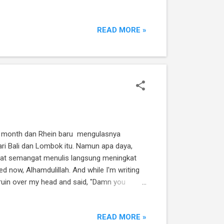
nyata para penulis yang udah tenar dan
reka juga mengalami masalah yang sama
READ MORE »
ak te...
ast month dan Rhein baru mengulasnya
ari Bali dan Lombok itu. Namun apa daya,
buat semangat menulis langsung meningkat
d now, Alhamdulillah. And while I'm writing
ers ruin over my head and said, "Damn you
er. Seperti yang sudah banyak orang ketahui,
an yang memfasilitasi semua akomodasi
READ MORE »