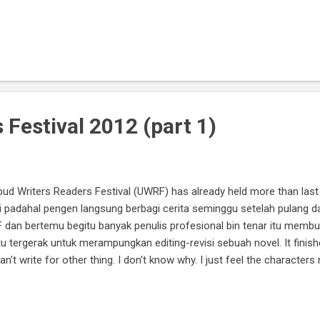
 ini seru karena dibuka dengan curhat masing-masing pembicara. Ter
 itu banyak yang pada awalnya bukan benar-benar penulis, lho. Me
di Indonesia, menjadi penulis masih dipandang sebagai karier yang 'tid
Festival 2012 (part 1)
. Ubud Writers Readers Festival (UWRF) has already held more than l
ji padahal pengen langsung berbagi cerita seminggu setelah pulang d
F dan bertemu begitu banyak penulis profesional bin tenar itu mem
u tergerak untuk merampungkan editing-revisi sebuah novel. It finishe
l can't write for other thing. I don't know why. I just feel the charact
life and finish our stories now!" Okay, let's talk about characters lat
F sebagai pengunjung biasa dan berkat kebaikan hati Penerbit Miz
agai hadiah pemenang pertama lomba novel Q...