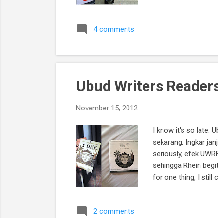
Nurba Diskusi panel
meraih banyak award
4 comments
dengan para penulis 
Ubud Writers Readers 
November 15, 2012
I know it's so late
sekarang. Ingkar jan
seriously, efek UWR
sehingga Rhein begit
for one thing, I stil
writer! Focus in our 
Rhein datang ke UWR
2 comments
selama di Bali, seb