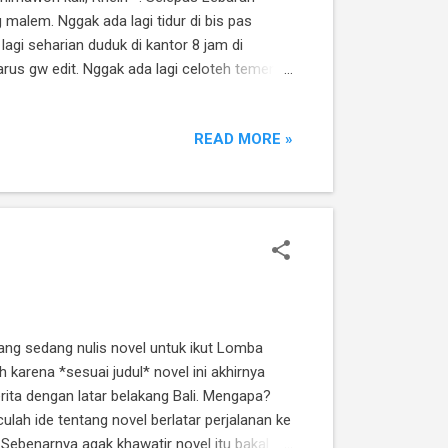
malem. Nggak ada lagi tidur di bis pas
agi seharian duduk di kantor 8 jam di
us gw edit. Nggak ada lagi celoteh temen-
in khawatir tidak menjadi pegawai akan bikin
dak sodara-sodara. Kesibukan gw tidak
READ MORE »
am rangka ...
ilang sedang nulis novel untuk ikut Lomba
karena *sesuai judul* novel ini akhirnya
rita dengan latar belakang Bali. Mengapa?
lah ide tentang novel berlatar perjalanan ke
. Sebenarnya agak khawatir novel itu bakal