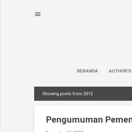
BERANDA
AUTHOR'S
Showing posts from 2012
P
o
s
Pengumuman Pemen
t
s