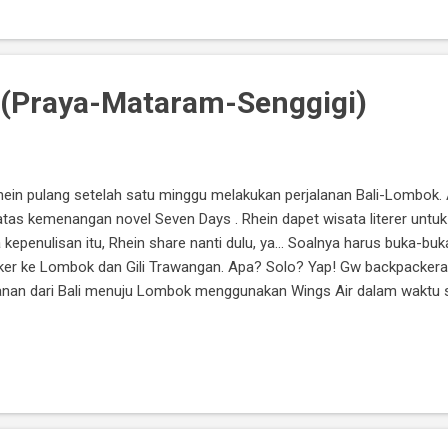
(Praya-Mataram-Senggigi)
Rhein pulang setelah satu minggu melakukan perjalanan Bali-Lombok.
 atas kemenangan novel Seven Days . Rhein dapet wisata literer untu
 kepenulisan itu, Rhein share nanti dulu, ya... Soalnya harus buka-buka 
er ke Lombok dan Gili Trawangan. Apa? Solo? Yap! Gw backpackeran s
anan dari Bali menuju Lombok menggunakan Wings Air dalam waktu se
 ada beberapa penumpang yang bikin sebal karena saat pesawat ak
ey stupid or what?? Sampai di Bandar Udara Internasional Lombok Pra
 menonton di luar bandara. Nonton apaan, sih? Nggak tahu, ya... Ya