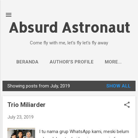
Skip to main content
Absurd Astronaut
Come fly with me, let's fly let's fly away
BERANDA
AUTHOR'S PROFILE
MORE…
Showing posts from July, 2019
SHOW ALL
P
o
Trio Miliarder
s
t
July 23, 2019
s
I tu nama grup WhatsApp kami, meski belum