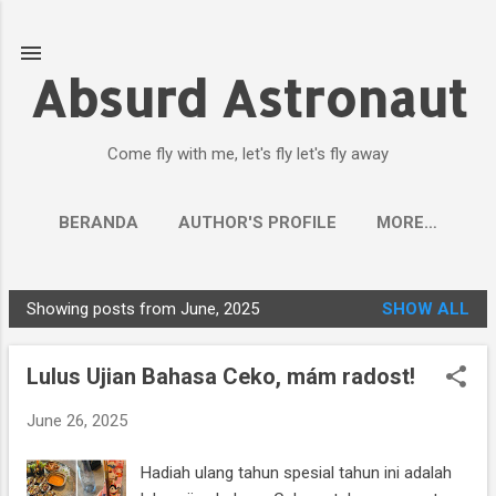
Skip to main content
Absurd Astronaut
Come fly with me, let's fly let's fly away
BERANDA
AUTHOR'S PROFILE
MORE…
Showing posts from June, 2025
SHOW ALL
P
o
Lulus Ujian Bahasa Ceko, mám radost!
s
t
June 26, 2025
s
Hadiah ulang tahun spesial tahun ini adalah