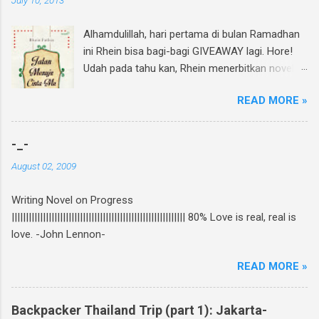
Alhamdulillah, hari pertama di bulan Ramadhan
ini Rhein bisa bagi-bagi GIVEAWAY lagi. Hore!
Udah pada tahu kan, Rhein menerbitkan novel
lagi dan di bulan Ramadhan ini insyAllah sudah
READ MORE »
beredar di toko buku, termasuk di beberapa
toko buku online. Bagi yang mau tahu behind
the scene pembuatan novel yang di re-cover
-_-
dan re-publish ini, bisa baca curhatan Rhein di
August 02, 2009
sini . Again, my novel re-published! :D Untuk
ikutan GIVEAWAY, gampang banget! Ini caranya:
Writing Novel on Progress
Follow twitter @rheinfathia dan Like Fan Page
||||||||||||||||||||||||||||||||||||||||||||||||||||||||||||| 80% Love is real, real is
Rhein Fathia Twitpic cover novel " Jalan Menuju
love. -John Lennon-
Cinta-Mu " dan mention 2 temanmu untuk
ikutan. Kalimatnya: " Ikutan GIVEAWAY
READ MORE »
#JalanMenujuCintaMu novel @rheinfathia yuk,
@[nama teman1] @[nama teman2] Info
www.rheinfathia.com " Boleh nge-twit berkali-
Backpacker Thailand Trip (part 1): Jakarta-