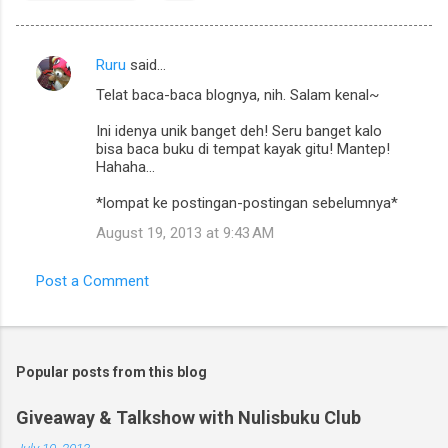
Ruru
said…
C
Telat baca-baca blognya, nih. Salam kenal~
o
m
Ini idenya unik banget deh! Seru banget kalo
bisa baca buku di tempat kayak gitu! Mantep!
m
Hahaha...
e
*lompat ke postingan-postingan sebelumnya*
n
August 19, 2013 at 9:43 AM
t
s
Post a Comment
Popular posts from this blog
Giveaway & Talkshow with Nulisbuku Club
July 10, 2013