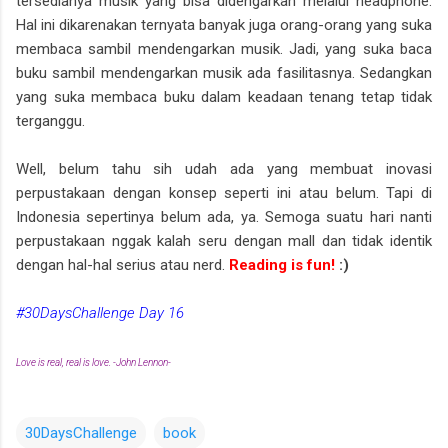
tersedianya musik yang bisa didengarkan melalui headphone.
Hal ini dikarenakan ternyata banyak juga orang-orang yang suka
membaca sambil mendengarkan musik. Jadi, yang suka baca
buku sambil mendengarkan musik ada fasilitasnya. Sedangkan
yang suka membaca buku dalam keadaan tenang tetap tidak
terganggu.
Well, belum tahu sih udah ada yang membuat inovasi
perpustakaan dengan konsep seperti ini atau belum. Tapi di
Indonesia sepertinya belum ada, ya. Semoga suatu hari nanti
perpustakaan nggak kalah seru dengan mall dan tidak identik
dengan hal-hal serius atau nerd.
Reading is fun!
:)
#30DaysChallenge Day 16
Love is real, real is love. -John Lennon-
30DaysChallenge
book