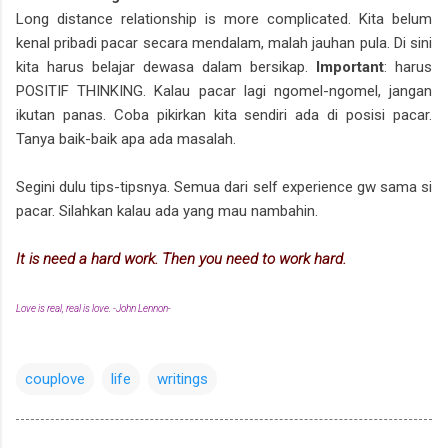
Long distance relationship is more complicated. Kita belum
kenal pribadi pacar secara mendalam, malah jauhan pula. Di sini
kita harus belajar dewasa dalam bersikap.
Important
: harus
POSITIF THINKING. Kalau pacar lagi ngomel-ngomel, jangan
ikutan panas. Coba pikirkan kita sendiri ada di posisi pacar.
Tanya baik-baik apa ada masalah.
Segini dulu tips-tipsnya. Semua dari self experience gw sama si
pacar. Silahkan kalau ada yang mau nambahin.
It is need a hard work. Then you need to work hard.
Love is real, real is love. -John Lennon-
couplove
life
writings