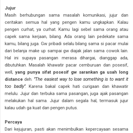
Jujur
Masih berhubungan sama masalah komunikasi, jujur dan
ceritakan semua hal yang pengen kamu ungkapkan. Kalau
pengen curhat, ya curhat. Kamu lagi sebel sama orang atau
capek sama kerjaan, bilang. Ada orang lain pedekate sama
kamu, bilang juga. Gw pribadi selalu bilang sama si pacar mulai
dari belanja make up sampai gw diajak jalan sama cowok lain.
Hal ini supaya pasangan merasa dihargai, dianggap ada,
dibutuhkan. Masalah khawatir pacar cemburuan dan posesif,
well,
yang punya sifat posesif gw sarankan ga usah long
distance
deh.
"The easiest way to lose something is to want it
too badly"
. Karena bakal capek hati curigaan dan khawatir
melulu. Jujur dan terbuka sama pasangan, juga ajak pasangan
melakukan hal sama. Jujur dalam segala hal, termasuk jujur
kalau udah ga kuat dan pengen putus.
Percaya
Dari kejujuran, pasti akan menimbulkan kepercayaan sesama