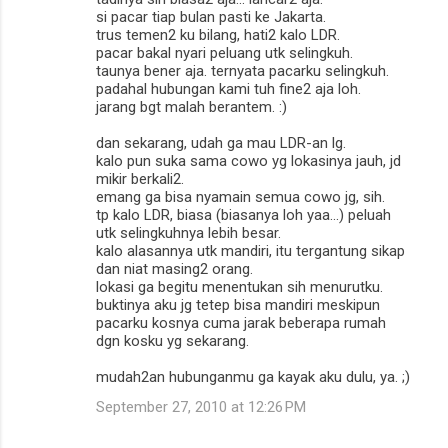
si pacar tiap bulan pasti ke Jakarta.
trus temen2 ku bilang, hati2 kalo LDR.
pacar bakal nyari peluang utk selingkuh.
taunya bener aja. ternyata pacarku selingkuh.
padahal hubungan kami tuh fine2 aja loh.
jarang bgt malah berantem. :)
dan sekarang, udah ga mau LDR-an lg.
kalo pun suka sama cowo yg lokasinya jauh, jd
mikir berkali2.
emang ga bisa nyamain semua cowo jg, sih.
tp kalo LDR, biasa (biasanya loh yaa...) peluah
utk selingkuhnya lebih besar.
kalo alasannya utk mandiri, itu tergantung sikap
dan niat masing2 orang.
lokasi ga begitu menentukan sih menurutku.
buktinya aku jg tetep bisa mandiri meskipun
pacarku kosnya cuma jarak beberapa rumah
dgn kosku yg sekarang.
mudah2an hubunganmu ga kayak aku dulu, ya. ;)
September 27, 2010 at 12:26 PM