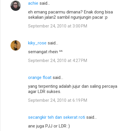
achie
said…
C
eh emang pacarmu dimana? Enak dong bisa
o
sekalian jalan2 sambil ngunjungin pacar :p
m
September 24, 2010 at 3:00 PM
m
e
kiky_rose
said…
n
semangat rhein ^^
t
September 24, 2010 at 4:27 PM
s
orange float
said…
yang terpenting adalah jujur dan saling percaya
agar LDR sukses.
September 24, 2010 at 6:19 PM
secangkir teh dan sekerat roti
said…
ane juga PJJ or LDR :)