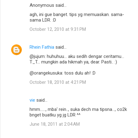
Anonymous said…
agh, ini gue banget. tips yg memuaskan. sama-
sama LDR. :D
October 12, 2010 at 9:31 PM
Rhein Fathia
said…
@jujum: huhuhuu... aku sedih dengar ceritamu...
T_T... mungkin ada hikmah ya, dear. Pasti.. :)
@orangekusuka: toss dulu ah! :D
October 18, 2010 at 4:21 PM
vie
said…
hmm......, mba' rein.., suka dech ma tipsna..., co2k
bnget buatku yg jg LDR ^^
June 18, 2011 at 2:04 AM