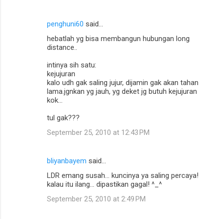
penghuni60
said…
hebatlah yg bisa membangun hubungan long
distance..
intinya sih satu:
kejujuran
kalo udh gak saling jujur, dijamin gak akan tahan
lama.jgnkan yg jauh, yg deket jg butuh kejujuran
kok...
tul gak???
September 25, 2010 at 12:43 PM
bliyanbayem
said…
LDR emang susah... kuncinya ya saling percaya!
kalau itu ilang... dipastikan gagal! ^_^
September 25, 2010 at 2:49 PM