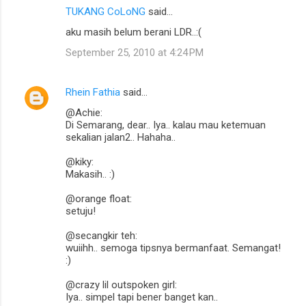
TUKANG CoLoNG
said…
aku masih belum berani LDR..:(
September 25, 2010 at 4:24 PM
Rhein Fathia
said…
@Achie:
Di Semarang, dear.. Iya.. kalau mau ketemuan
sekalian jalan2.. Hahaha..
@kiky:
Makasih.. :)
@orange float:
setuju!
@secangkir teh:
wuiihh.. semoga tipsnya bermanfaat. Semangat!
:)
@crazy lil outspoken girl:
Iya.. simpel tapi bener banget kan..