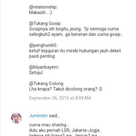
@relationship:
Makasih... :)
@Tukang Gosip:
Gosipnya sih begitu, jeung.. Tp semoga cuma
selingkuh2 ayam.. ga beneran dan cuma gosip..
@penghuni60:
betul! kejujuran itu meski hubungan jauh-deket
pasti penting.
@bliyanbayem:
Setuju!
@Tukang Colong:
Lha knapa? Takut dicolong orang? :D
September 26, 2010 at 8:09 AM
Juminten
said…
cuma mau sharing...
dulu aku pernah LDR, Jakarta-Jogja.
tadinya sih biasa2 aja... lancar2 aja.