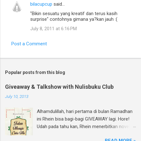
bilacupcup
said…
"Bikin sesuatu yang kreatif dan terus kasih
surprise" contohnya gimana ya?kan jauh :(
July 8, 2011 at 6:16 PM
Post a Comment
Popular posts from this blog
Giveaway & Talkshow with Nulisbuku Club
July 10, 2013
Alhamdulillah, hari pertama di bulan Ramadhan
ini Rhein bisa bagi-bagi GIVEAWAY lagi. Hore!
Udah pada tahu kan, Rhein menerbitkan novel
lagi dan di bulan Ramadhan ini insyAllah sudah
READ MORE »