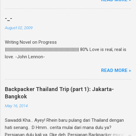
beredar di toko buku, termasuk di beberapa
toko buku online. Bagi yang mau tahu behind
the scene pembuatan novel yang di re-cover
-_-
dan re-publish ini, bisa baca curhatan Rhein di
August 02, 2009
sini . Again, my novel re-published! :D Untuk
ikutan GIVEAWAY, gampang banget! Ini caranya:
Writing Novel on Progress
Follow twitter @rheinfathia dan Like Fan Page
||||||||||||||||||||||||||||||||||||||||||||||||||||||||||||| 80% Love is real, real is
Rhein Fathia Twitpic cover novel " Jalan Menuju
love. -John Lennon-
Cinta-Mu " dan mention 2 temanmu untuk
ikutan. Kalimatnya: " Ikutan GIVEAWAY
READ MORE »
#JalanMenujuCintaMu novel @rheinfathia yuk,
@[nama teman1] @[nama teman2] Info
www.rheinfathia.com " Boleh nge-twit berkali-
Backpacker Thailand Trip (part 1): Jakarta-
kali dan ajak teman sebanyak mungkin :).
Bangkok
Contoh: Nggak punya twitter? Bisa upload foto
May 16, 2014
cover novel "Jalan Menuju Cinta-Mu" di
Facebook kamu, sertakan link
Sawaddi Kha... Ayey! Rhein baru pulang dari Thailand dengan
www.rheinfathia.com, dan tag temanmu.
hati senang.. :D Hmm.. cerita mulai dari mana dulu ya?
Posting link f...
Persiapan dulu kali ya. Oke deh. Persiapan Backpacker murah