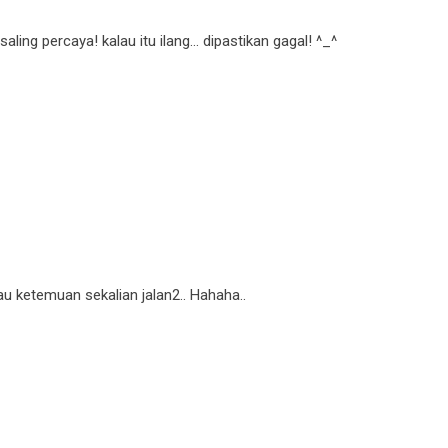
ling percaya! kalau itu ilang... dipastikan gagal! ^_^
mau ketemuan sekalian jalan2.. Hahaha..