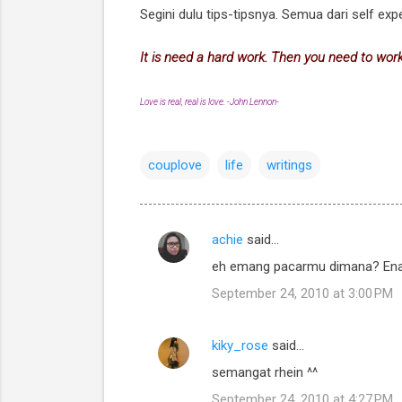
Segini dulu tips-tipsnya. Semua dari self e
It is need a hard work. Then you need to work
Love is real, real is love. -John Lennon-
couplove
life
writings
achie
said…
C
eh emang pacarmu dimana? Enak 
o
September 24, 2010 at 3:00 PM
m
m
kiky_rose
said…
e
semangat rhein ^^
n
t
September 24, 2010 at 4:27 PM