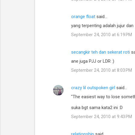
s
orange float
said…
yang terpenting adalah jujur dan
September 24, 2010 at 6:19 PM
secangkir teh dan sekerat roti
sa
ane juga PJJ or LDR :)
September 24, 2010 at 8:03 PM
crazy lil outspoken girl
said…
"The easiest way to lose somethi
suka bgt sama kata2 ini :D
September 24, 2010 at 9:43 PM
relationship
said…