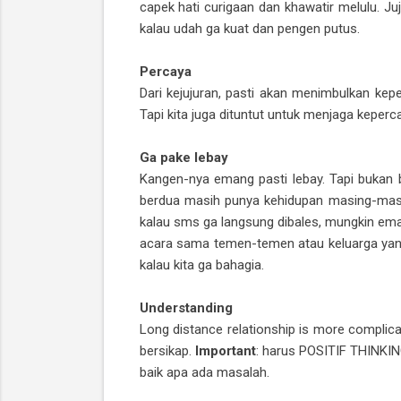
capek hati curigaan dan khawatir melulu. J
kalau udah ga kuat dan pengen putus.
Percaya
Dari kejujuran, pasti akan menimbulkan k
Tapi kita juga dituntut untuk menjaga kepe
Ga pake lebay
Kangen-nya emang pasti lebay. Tapi bukan be
berdua masih punya kehidupan masing-masin
kalau sms ga langsung dibales, mungkin eman
acara sama temen-temen atau keluarga yang g
kalau kita ga bahagia.
Understanding
Long distance relationship is more complica
bersikap.
Important
: harus POSITIF THINKING
baik apa ada masalah.