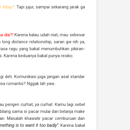
 lebay*
. Tapi jujur, sampai sekarang jarak ga
a dia?!
Karena kalau udah niat, mau sebesar
 long distance relationship, saran gw nih ya,
. Rasa ragu yang bakal menumbuhkan pikiran-
tus. Karena keduanya bakal punya resiko.
i deh. Komunikasi juga jangan asal standar
isa romantis? Nggak lah yaw..
 pengen curhat, ya curhat. Kamu lagi sebel
bilang sama si pacar mulai dari belanja make
hkan. Masalah khawatir pacar cemburuan dan
ething is to want it too badly"
. Karena bakal