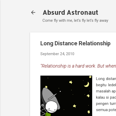
Absurd Astronaut
Come fly with me, let's fly let's fly away
Long Distance Relationship
September 24, 2010
"Relationship is a hard work. But whe
Long distan
begitu led
masalah apa
kalau si pa
pengen tum
semua pote