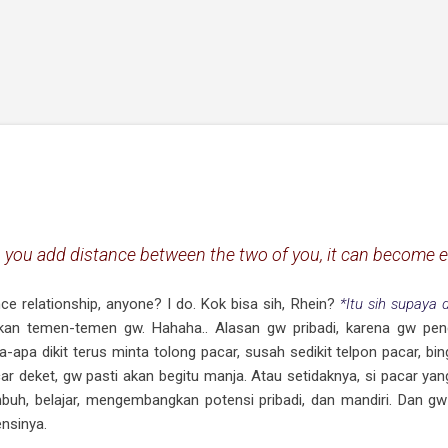
Skip to main content
n you add distance between the two of you, it can become 
ce relationship, anyone? I do. Kok bisa sih, Rhein?
*Itu sih supaya
ekan temen-temen gw. Hahaha.. Alasan gw pribadi, karena gw p
-apa dikit terus minta tolong pacar, susah sedikit telpon pacar, bi
car deket, gw pasti akan begitu manja. Atau setidaknya, si pacar ya
buh, belajar, mengembangkan potensi pribadi, dan mandiri. Dan g
nsinya.