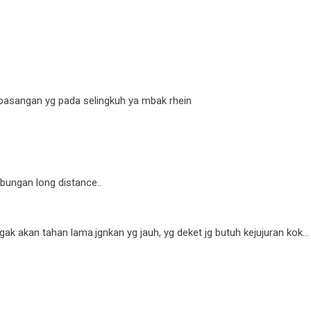
pasangan yg pada selingkuh ya mbak rhein
ungan long distance..
n gak akan tahan lama.jgnkan yg jauh, yg deket jg butuh kejujuran kok...