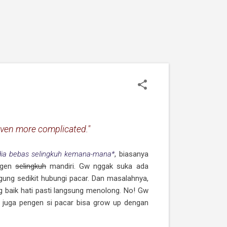
even more complicated."
 dia bebas selingkuh kemana-mana*
, biasanya
engen
selingkuh
mandiri. Gw nggak suka ada
ngung sedikit hubungi pacar. Dan masalahnya,
ng baik hati pasti langsung menolong. No! Gw
w juga pengen si pacar bisa grow up dengan