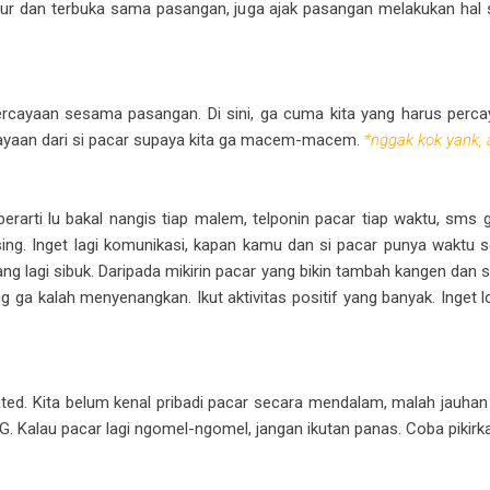
ujur dan terbuka sama pasangan, juga ajak pasangan melakukan hal s
epercayaan sesama pasangan. Di sini, ga cuma kita yang harus pe
rcayaan dari si pacar supaya kita ga macem-macem.
*nggak kok yank
rarti lu bakal nangis tiap malem, telponin pacar tiap waktu, sms 
g. Inget lagi komunikasi, kapan kamu dan si pacar punya waktu 
g lagi sibuk. Daripada mikirin pacar yang bikin tambah kangen dan s
a kalah menyenangkan. Ikut aktivitas positif yang banyak. Inget loh
ted. Kita belum kenal pribadi pacar secara mendalam, malah jauhan p
. Kalau pacar lagi ngomel-ngomel, jangan ikutan panas. Coba pikirkan 