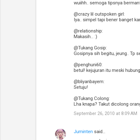
wuiihh.. semoga tipsnya bermanf
@crazy lil outspoken girl:
Iya.. simpel tapi bener banget kan
@relationship:
Makasih... :)
@Tukang Gosip:
Gosipnya sih begitu, jeung.. Tp
@penghuni60:
betul! kejujuran itu meski hubun
@bliyanbayem:
Setuju!
@Tukang Colong:
Lha knapa? Takut dicolong oran
September 26, 2010 at 8:09 AM
Juminten
said…