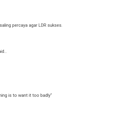
 saling percaya agar LDR sukses.
id…
ng is to want it too badly"