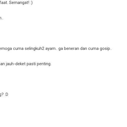
aat. Semangat! :)
..
 semoga cuma selingkuh2 ayam.. ga beneran dan cuma gosip..
gan jauh-deket pasti penting.
g? :D