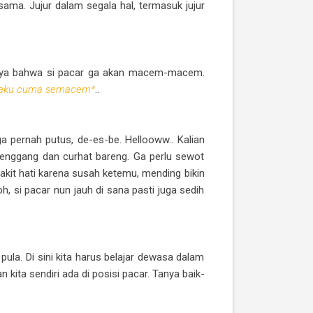
ama. Jujur dalam segala hal, termasuk jujur
rcaya bahwa si pacar ga akan macem-macem.
, aku cuma semacem*
..
ga pernah putus, de-es-be. Hellooww.. Kalian
senggang dan curhat bareng. Ga perlu sewot
akit hati karena susah ketemu, mending bikin
, si pacar nun jauh di sana pasti juga sedih
ula. Di sini kita harus belajar dewasa dalam
kita sendiri ada di posisi pacar. Tanya baik-