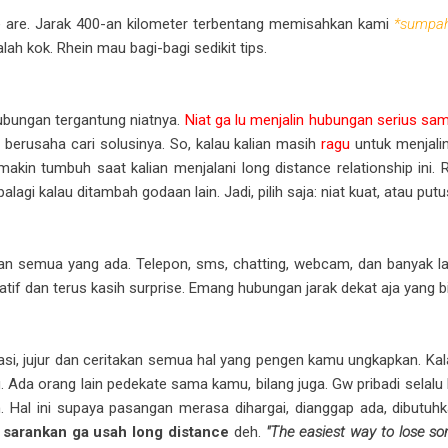
e are. Jarak 400-an kilometer terbentang memisahkan kami
*sumpah
lah kok. Rhein mau bagi-bagi sedikit tips.
hubungan tergantung niatnya.
Niat ga lu menjalin hubungan serius sam
 berusaha cari solusinya. So, kalau kalian masih
ragu
untuk menjalin
makin tumbuh saat kalian menjalani long distance relationship ini
alagi kalau ditambah godaan lain. Jadi, pilih saja: niat kuat, atau pu
an semua yang ada. Telepon, sms, chatting, webcam, dan banyak lag
atif dan terus kasih surprise. Emang hubungan jarak dekat aja yang b
, jujur dan ceritakan semua hal yang pengen kamu ungkapkan. Kalau
 Ada orang lain pedekate sama kamu, bilang juga. Gw pribadi selalu 
. Hal ini supaya pasangan merasa dihargai, dianggap ada, dibutu
 sarankan ga usah long distance
deh.
"The easiest way to lose som