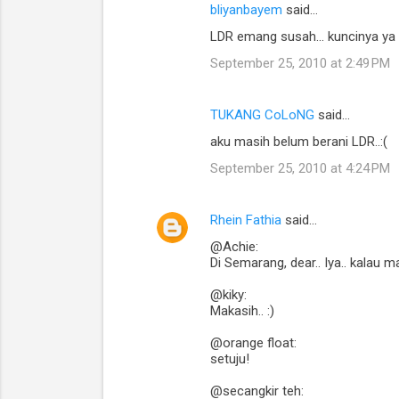
bliyanbayem
said…
LDR emang susah... kuncinya ya sa
September 25, 2010 at 2:49 PM
TUKANG CoLoNG
said…
aku masih belum berani LDR..:(
September 25, 2010 at 4:24 PM
Rhein Fathia
said…
@Achie:
Di Semarang, dear.. Iya.. kalau 
@kiky:
Makasih.. :)
@orange float:
setuju!
@secangkir teh: