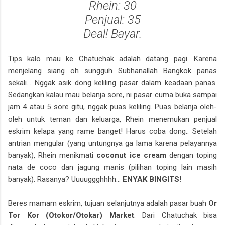
Rhein: 30
Penjual: 35
Deal! Bayar.
Tips kalo mau ke Chatuchak adalah datang pagi. Karena
menjelang siang oh sungguh Subhanallah Bangkok panas
sekali... Nggak asik dong keliling pasar dalam keadaan panas.
Sedangkan kalau mau belanja sore, ni pasar cuma buka sampai
jam 4 atau 5 sore gitu, nggak puas keliling. Puas belanja oleh-
oleh untuk teman dan keluarga, Rhein menemukan penjual
eskrim kelapa yang rame banget! Harus coba dong.. Setelah
antrian mengular (yang untungnya ga lama karena pelayannya
banyak), Rhein menikmati
coconut ice cream
dengan toping
nata de coco dan jagung manis (pilihan toping lain masih
banyak). Rasanya? Uuuuggghhhh...
ENYAK BINGITS!
Beres mamam eskrim, tujuan selanjutnya adalah pasar buah
Or
Tor Kor (Otokor/Otokar) Market
. Dari Chatuchak bisa