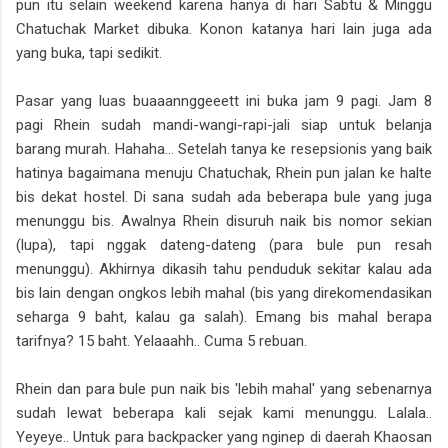
pun itu selain weekend karena hanya di hari Sabtu & Minggu
Chatuchak Market dibuka. Konon katanya hari lain juga ada
yang buka, tapi sedikit.
Pasar yang luas buaaannggeeett ini buka jam 9 pagi. Jam 8
pagi Rhein sudah mandi-wangi-rapi-jali siap untuk belanja
barang murah. Hahaha... Setelah tanya ke resepsionis yang baik
hatinya bagaimana menuju Chatuchak, Rhein pun jalan ke halte
bis dekat hostel. Di sana sudah ada beberapa bule yang juga
menunggu bis. Awalnya Rhein disuruh naik bis nomor sekian
(lupa), tapi nggak dateng-dateng (para bule pun resah
menunggu). Akhirnya dikasih tahu penduduk sekitar kalau ada
bis lain dengan ongkos lebih mahal (bis yang direkomendasikan
seharga 9 baht, kalau ga salah). Emang bis mahal berapa
tarifnya? 15 baht. Yelaaahh.. Cuma 5 rebuan.
Rhein dan para bule pun naik bis 'lebih mahal' yang sebenarnya
sudah lewat beberapa kali sejak kami menunggu. Lalala..
Yeyeye.. Untuk para backpacker yang nginep di daerah Khaosan