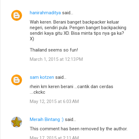
hanirahmaditya
said…
Wah keren. Berani banget backpacker keluar
negeri, sendiri pula. Pengen banget backpacking
sendiri kaya gitu XD. Bisa minta tips nya ga ka?
X)
Thailand seems so fun!
March 1, 2015 at 12:13 PM
sam kotzen
said…
rhein km keren berani ...cantik dan cerdas
....ckckc
May 12, 2015 at 6:03 AM
Meraih Bintang :)
said…
This comment has been removed by the author.
May 17, 2015 at 2:11 AM