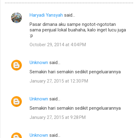
Haryadi Yansyah
said…
C
Pasar dimana aku sampe ngotot-ngototan
o
sama penjual lokal buahaha, kalo inget lucu juga
m
:p
m
October 29, 2014 at 4:04 PM
e
n
Unknown
said…
t
Semakin hari semakin sedikit pengeluarannya
s
January 27, 2015 at 12:30 PM
Unknown
said…
Semakin hari semakin sedikit pengeluarannya
January 27, 2015 at 9:28 PM
Unknown
said…