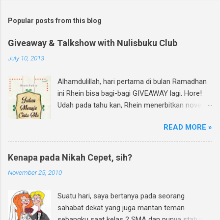
Popular posts from this blog
Giveaway & Talkshow with Nulisbuku Club
July 10, 2013
Alhamdulillah, hari pertama di bulan Ramadhan
ini Rhein bisa bagi-bagi GIVEAWAY lagi. Hore!
Udah pada tahu kan, Rhein menerbitkan novel
lagi dan di bulan Ramadhan ini insyAllah sudah
READ MORE »
beredar di toko buku, termasuk di beberapa
toko buku online. Bagi yang mau tahu behind
the scene pembuatan novel yang di re-cover
Kenapa pada Nikah Cepet, sih?
dan re-publish ini, bisa baca curhatan Rhein di
November 25, 2010
sini . Again, my novel re-published! :D Untuk
ikutan GIVEAWAY, gampang banget! Ini caranya:
Suatu hari, saya bertanya pada seorang
Follow twitter @rheinfathia dan Like Fan Page
sahabat dekat yang juga mantan teman
Rhein Fathia Twitpic cover novel " Jalan Menuju
sebangku saat kelas 2 SMA dan punya status