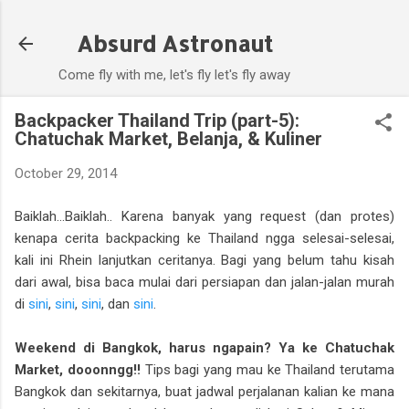
Skip to main content
Absurd Astronaut
Come fly with me, let's fly let's fly away
Backpacker Thailand Trip (part-5):
Chatuchak Market, Belanja, & Kuliner
October 29, 2014
Baiklah...Baiklah.. Karena banyak yang request (dan protes)
kenapa cerita backpacking ke Thailand ngga selesai-selesai,
kali ini Rhein lanjutkan ceritanya. Bagi yang belum tahu kisah
dari awal, bisa baca mulai dari persiapan dan jalan-jalan murah
di
sini
,
sini
,
sini
, dan
sini
.
Weekend di Bangkok, harus ngapain? Ya ke Chatuchak
Market, dooonngg!!
Tips bagi yang mau ke Thailand terutama
Bangkok dan sekitarnya, buat jadwal perjalanan kalian ke mana