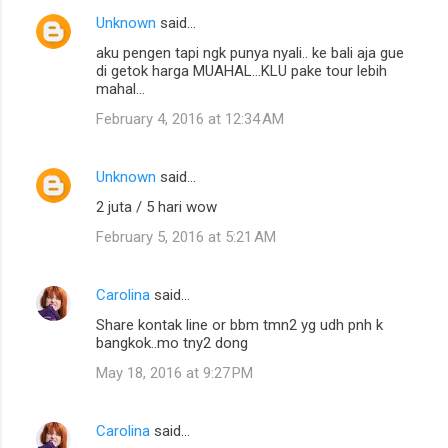
Unknown
said…
aku pengen tapi ngk punya nyali.. ke bali aja gue
di getok harga MUAHAL...KLU pake tour lebih
mahal...
February 4, 2016 at 12:34 AM
Unknown
said…
2 juta / 5 hari wow
February 5, 2016 at 5:21 AM
Carolina
said…
Share kontak line or bbm tmn2 yg udh pnh k
bangkok..mo tny2 dong
May 18, 2016 at 9:27 PM
Carolina
said…