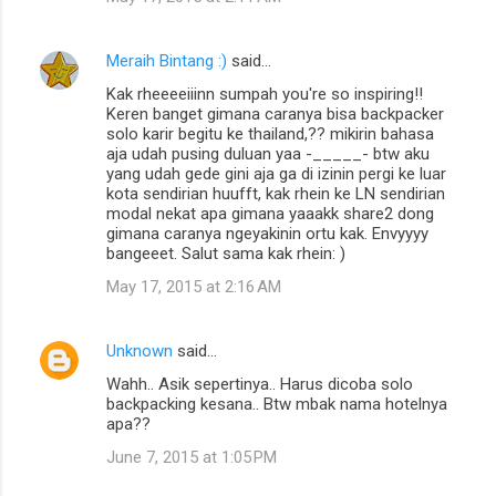
Meraih Bintang :)
said…
Kak rheeeeiiinn sumpah you're so inspiring!!
Keren banget gimana caranya bisa backpacker
solo karir begitu ke thailand,?? mikirin bahasa
aja udah pusing duluan yaa -_____- btw aku
yang udah gede gini aja ga di izinin pergi ke luar
kota sendirian huufft, kak rhein ke LN sendirian
modal nekat apa gimana yaaakk share2 dong
gimana caranya ngeyakinin ortu kak. Envyyyy
bangeeet. Salut sama kak rhein: )
May 17, 2015 at 2:16 AM
Unknown
said…
Wahh.. Asik sepertinya.. Harus dicoba solo
backpacking kesana.. Btw mbak nama hotelnya
apa??
June 7, 2015 at 1:05 PM