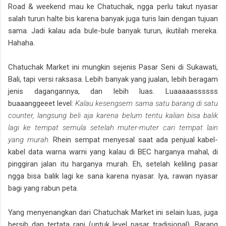
Road & weekend mau ke Chatuchak, ngga perlu takut nyasar
salah turun halte bis karena banyak juga turis lain dengan tujuan
sama. Jadi kalau ada bule-bule banyak turun, ikutilah mereka.
Hahaha.
Chatuchak Market ini mungkin sejenis Pasar Seni di Sukawati,
Bali, tapi versi raksasa. Lebih banyak yang jualan, lebih beragam
jenis dagangannya, dan lebih luas. Luaaaaassssss
buaaanggeeet level:
Kalau kesengsem sama satu barang di satu
counter, langsung beli aja karena belum tentu kalian bisa balik
lagi ke tempat semula setelah muter-muter cari tempat lain
yang murah.
Rhein sempat menyesal saat ada penjual kabel-
kabel data warna warni yang kalau di BEC harganya mahal, di
pinggiran jalan itu harganya murah. Eh, setelah keliling pasar
ngga bisa balik lagi ke sana karena nyasar. Iya, rawan nyasar
bagi yang rabun peta.
Yang menyenangkan dari Chatuchak Market ini selain luas, juga
bersih dan tertata rapi (untuk level pasar tradisional). Barang