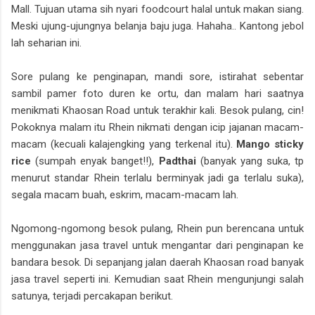
Mall. Tujuan utama sih nyari foodcourt halal untuk makan siang.
Meski ujung-ujungnya belanja baju juga. Hahaha.. Kantong jebol
lah seharian ini.
Sore pulang ke penginapan, mandi sore, istirahat sebentar
sambil pamer foto duren ke ortu, dan malam hari saatnya
menikmati Khaosan Road untuk terakhir kali. Besok pulang, cin!
Pokoknya malam itu Rhein nikmati dengan icip jajanan macam-
macam (kecuali kalajengking yang terkenal itu).
Mango sticky
rice
(sumpah enyak banget!!),
Padthai
(banyak yang suka, tp
menurut standar Rhein terlalu berminyak jadi ga terlalu suka),
segala macam buah, eskrim, macam-macam lah.
Ngomong-ngomong besok pulang, Rhein pun berencana untuk
menggunakan jasa travel untuk mengantar dari penginapan ke
bandara besok. Di sepanjang jalan daerah Khaosan road banyak
jasa travel seperti ini. Kemudian saat Rhein mengunjungi salah
satunya, terjadi percakapan berikut.