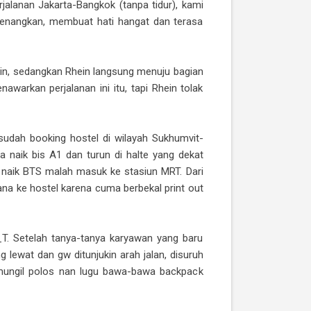
erjalanan Jakarta-Bangkok (tanpa tidur), kami
nyenangkan, membuat hati hangat dan terasa
ain, sedangkan Rhein langsung menuju bagian
awarkan perjalanan ini itu, tapi Rhein tolak
 sudah booking hostel di wilayah Sukhumvit-
 naik bis A1 dan turun di halte yang dekat
u naik BTS malah masuk ke stasiun MRT. Dari
ana ke hostel karena cuma berbekal print out
T. Setelah tanya-tanya karyawan yang baru
g lewat dan gw ditunjukin arah jalan, disuruh
k mungil polos nan lugu bawa-bawa backpack