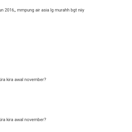
n 2016,, mmpung air asia lg murahh bgt niiy
kira kira awal november?
kira kira awal november?