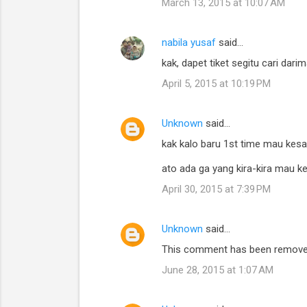
March 13, 2015 at 10:07 AM
nabila yusaf
said…
kak, dapet tiket segitu cari dar
April 5, 2015 at 10:19 PM
Unknown
said…
kak kalo baru 1st time mau kes
ato ada ga yang kira-kira mau k
April 30, 2015 at 7:39 PM
Unknown
said…
This comment has been removed
June 28, 2015 at 1:07 AM