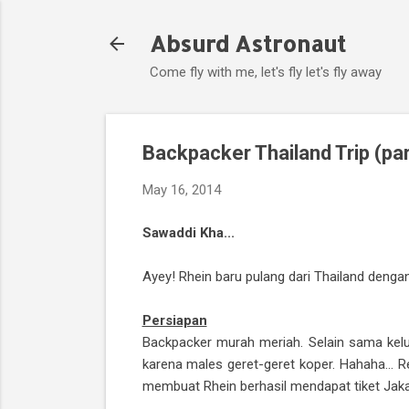
Absurd Astronaut
Come fly with me, let's fly let's fly away
Backpacker Thailand Trip (pa
May 16, 2014
Sawaddi Kha...
Ayey! Rhein baru pulang dari Thailand dengan 
Persiapan
Backpacker murah meriah. Selain sama keluar
karena males geret-geret koper. Hahaha... R
membuat Rhein berhasil mendapat tiket Jaka