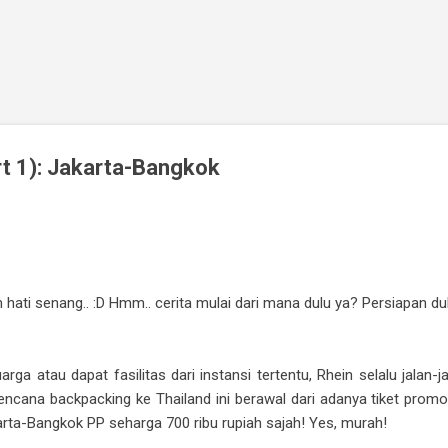
Skip to main content
rt 1): Jakarta-Bangkok
hati senang.. :D Hmm.. cerita mulai dari mana dulu ya? Persiapan dulu
ga atau dapat fasilitas dari instansi tertentu, Rhein selalu jalan-
encana backpacking ke Thailand ini berawal dari adanya tiket promo A
rta-Bangkok PP seharga 700 ribu rupiah sajah! Yes, murah!