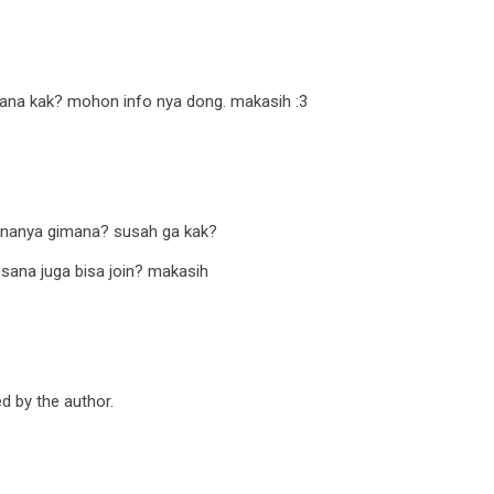
imana kak? mohon info nya dong. makasih :3
ananya gimana? susah ga kak?
esana juga bisa join? makasih
 by the author.