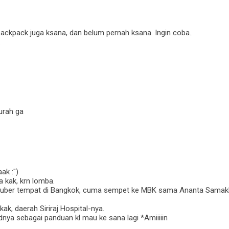
backpack juga ksana, dan belum pernah ksana. Ingin coba..
.
urah ga
ak :")
 kak, krn lomba.
nguber tempat di Bangkok, cuma sempet ke MBK sama Ananta Samakho
ak, daerah Siriraj Hospital-nya.
dnya sebagai panduan kl mau ke sana lagi *Amiiiiin