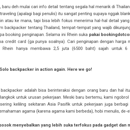
baru deh mulai cari info detail tentang segala hal menarik di Thail
raveling (apalagi bagi penulis) itu sangat penting supaya nggak blan
in atau ke mana, tapi bisa lebih fokus menerima hal-hal detail yang
m backpacker tentang Thailand, tempat-tempat yang wajib dikunjungi,
lupa booking penginapan. Selama ini Rhein suka
pakai bookingdotco
npa credit card (ga punya soalnya). Cari penginapan dengan harga 
et Rhein hanya membawa 2,5 juta (6500 baht) sajah untuk 6 ha
Solo backpacker in action again. Here we go!
backpacker adalah bisa berinteraksi dengan orang baru dan hal itu
gkok untuk urusan pekerjaan. Meski baru bertemu, kami ngobrol ban
ering keliling sekitaran Asia Pasifik untuk pekerjaan juga berbagi
ng pemahaman agama (karena agama kami berbeda), hobi menulis, de-el
 sosok menyebalkan yang lebih suka terfokus pada gadget dan