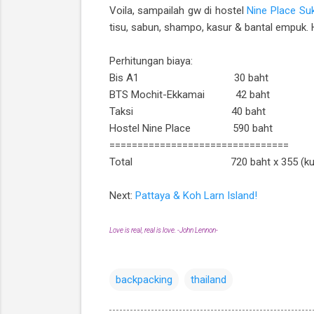
Voila, sampailah gw di hostel
Nine Place Su
tisu, sabun, shampo, kasur & bantal empuk. H
Perhitungan biaya:
Bis A1 30 baht
BTS Mochit-Ekkamai 42 baht
Taksi 40 baht
Hostel Nine Place 590 baht
================================
Total 720 baht x 355 (kurs ID
Next:
Pattaya & Koh Larn Island!
Love is real, real is love. -John Lennon-
backpacking
thailand