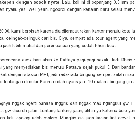
cakapan dengan sosok nyata.
Lalu, kali ini di sepanjang 3,5 jam p
eh nyala, yes. Well yeah, ngobrol dengan kenalan baru selalu me
0.00, kami berpisah karena dia dijemput rekan kantor menuju kota l
a, celingak-celinguk cari bis. Oiya, sempat ada tour agent yang men
ya jauh lebih mahal dari perencanaan yang sudah Rhein buat.
 berencana esok hari akan ke Pattaya pagi-pagi sekali. Jadi, Rhein
i yang menyediakan bis menuju Pattaya sejak pukul 5. Dari bandara
dekat dengan stasiun MRT, jadi rada-rada bingung sempet salah ma
 petualangan dimulai. Karena udah nyaris jam 10 malam, bingung gim
jegnya nggak ngerti bahasa Inggris dan nggak mau ngangkut gw T_
, gw disuruh jalan. Luntang lantung jalan, akhirnya ketemu bule yan
lan kaki apalagi udah malem. Mungkin dia juga kasian liat cewe