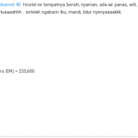
khumvit 40
. Hostel ini tempatnya bersih, nyaman, ada air panas, wif
uaaaahhh... setelah ngabarin Ibu, mandi, tidur nyenyaaaakkk..
R) = 255,600