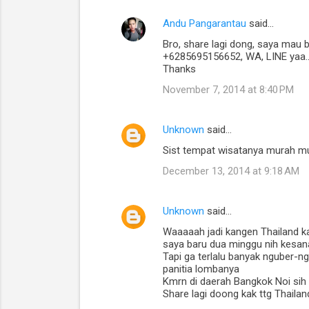
Andu Pangarantau
said…
C
Bro, share lagi dong, saya mau 
o
+6285695156652, WA, LINE yaa.
m
Thanks
m
November 7, 2014 at 8:40 PM
e
n
Unknown
said…
t
Sist tempat wisatanya murah m
s
December 13, 2014 at 9:18 AM
Unknown
said…
Waaaaah jadi kangen Thailand ka
saya baru dua minggu nih kesana
Tapi ga terlalu banyak nguber-
panitia lombanya
Kmrn di daerah Bangkok Noi sih k
Share lagi doong kak ttg Thailan