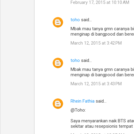
February 17, 2015 at 10:10 AM
toho
said…
Mbak mau tanya gmn caranya bisa
menginap di bangpood dan berenc
March 12, 2015 at 3:42 PM
toho
said…
Mbak mau tanya gmn caranya bisa
menginap di bangpood dan berenc
March 12, 2015 at 3:43 PM
Rhein Fathia
said…
@Toho:
Saya menyarankan naik BTS atau 
sekitar atau resepsionis tempa