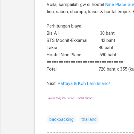
Voila, sampailah gw di hostel
Nine Place Su
tisu, sabun, shampo, kasur & bantal empuk. H
Perhitungan biaya:
Bis A1 30 baht
BTS Mochit-Ekkamai 42 baht
Taksi 40 baht
Hostel Nine Place 590 baht
================================
Total 720 baht x 355 (kurs ID
Next:
Pattaya & Koh Larn Island!
Love is real, real is love. -John Lennon-
backpacking
thailand