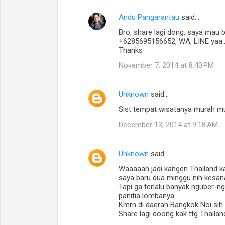
Andu Pangarantau
said…
C
Bro, share lagi dong, saya mau 
o
+6285695156652, WA, LINE yaa.
m
Thanks
m
November 7, 2014 at 8:40 PM
e
n
Unknown
said…
t
Sist tempat wisatanya murah m
s
December 13, 2014 at 9:18 AM
Unknown
said…
Waaaaah jadi kangen Thailand ka
saya baru dua minggu nih kesana
Tapi ga terlalu banyak nguber-
panitia lombanya
Kmrn di daerah Bangkok Noi sih k
Share lagi doong kak ttg Thailan