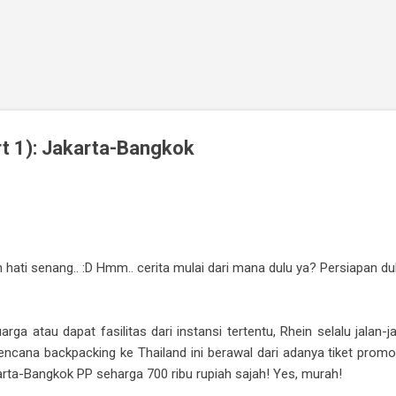
Skip to main content
rt 1): Jakarta-Bangkok
hati senang.. :D Hmm.. cerita mulai dari mana dulu ya? Persiapan dulu
ga atau dapat fasilitas dari instansi tertentu, Rhein selalu jalan-
encana backpacking ke Thailand ini berawal dari adanya tiket promo A
rta-Bangkok PP seharga 700 ribu rupiah sajah! Yes, murah!