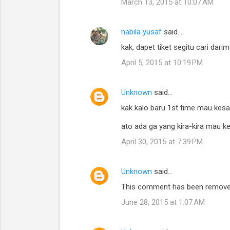
March 13, 2015 at 10:07 AM
nabila yusaf
said…
kak, dapet tiket segitu cari dar
April 5, 2015 at 10:19 PM
Unknown
said…
kak kalo baru 1st time mau kes
ato ada ga yang kira-kira mau k
April 30, 2015 at 7:39 PM
Unknown
said…
This comment has been removed
June 28, 2015 at 1:07 AM