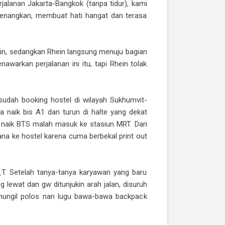
erjalanan Jakarta-Bangkok (tanpa tidur), kami
nyenangkan, membuat hati hangat dan terasa
ain, sedangkan Rhein langsung menuju bagian
awarkan perjalanan ini itu, tapi Rhein tolak
 sudah booking hostel di wilayah Sukhumvit-
 naik bis A1 dan turun di halte yang dekat
u naik BTS malah masuk ke stasiun MRT. Dari
ana ke hostel karena cuma berbekal print out
T. Setelah tanya-tanya karyawan yang baru
g lewat dan gw ditunjukin arah jalan, disuruh
k mungil polos nan lugu bawa-bawa backpack