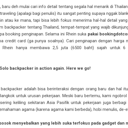
baru deh mulai cari info detail tentang segala hal menarik di Thail
raveling (apalagi bagi penulis) itu sangat penting supaya nggak blan
in atau ke mana, tapi bisa lebih fokus menerima hal-hal detail yang
m backpacker tentang Thailand, tempat-tempat yang wajib dikunjungi,
lupa booking penginapan. Selama ini Rhein suka
pakai bookingdotco
npa credit card (ga punya soalnya). Cari penginapan dengan harga 
et Rhein hanya membawa 2,5 juta (6500 baht) sajah untuk 6 ha
Solo backpacker in action again. Here we go!
backpacker adalah bisa berinteraksi dengan orang baru dan hal itu
gkok untuk urusan pekerjaan. Meski baru bertemu, kami ngobrol ban
ering keliling sekitaran Asia Pasifik untuk pekerjaan juga berbagi
ng pemahaman agama (karena agama kami berbeda), hobi menulis, de-el
 sosok menyebalkan yang lebih suka terfokus pada gadget dan