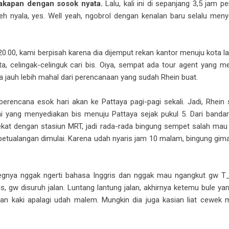
cakapan dengan sosok nyata.
Lalu, kali ini di sepanjang 3,5 jam p
eh nyala, yes. Well yeah, ngobrol dengan kenalan baru selalu me
0.00, kami berpisah karena dia dijemput rekan kantor menuju kota l
a, celingak-celinguk cari bis. Oiya, sempat ada tour agent yang men
ya jauh lebih mahal dari perencanaan yang sudah Rhein buat.
 berencana esok hari akan ke Pattaya pagi-pagi sekali. Jadi, Rhein
i yang menyediakan bis menuju Pattaya sejak pukul 5. Dari bandara
dekat dengan stasiun MRT, jadi rada-rada bingung sempet salah ma
 petualangan dimulai. Karena udah nyaris jam 10 malam, bingung gim
jegnya nggak ngerti bahasa Inggris dan nggak mau ngangkut gw T_
, gw disuruh jalan. Luntang lantung jalan, akhirnya ketemu bule yan
lan kaki apalagi udah malem. Mungkin dia juga kasian liat cewe