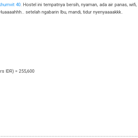
khumvit 40
. Hostel ini tempatnya bersih, nyaman, ada air panas, wif
uaaaahhh... setelah ngabarin Ibu, mandi, tidur nyenyaaaakkk..
R) = 255,600