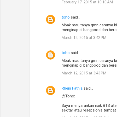
February 17, 2015 at 10:10 AM
toho
said…
Mbak mau tanya gmn caranya bisa
menginap di bangpood dan berenc
March 12, 2015 at 3:42 PM
toho
said…
Mbak mau tanya gmn caranya bisa
menginap di bangpood dan berenc
March 12, 2015 at 3:43 PM
Rhein Fathia
said…
@Toho:
Saya menyarankan naik BTS atau 
sekitar atau resepsionis tempa