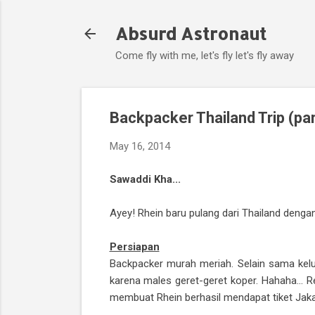
Absurd Astronaut
Come fly with me, let's fly let's fly away
Backpacker Thailand Trip (pa
May 16, 2014
Sawaddi Kha...
Ayey! Rhein baru pulang dari Thailand dengan 
Persiapan
Backpacker murah meriah. Selain sama keluar
karena males geret-geret koper. Hahaha... R
membuat Rhein berhasil mendapat tiket Jaka