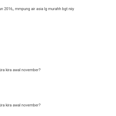
n 2016,, mmpung air asia lg murahh bgt niiy
kira kira awal november?
kira kira awal november?