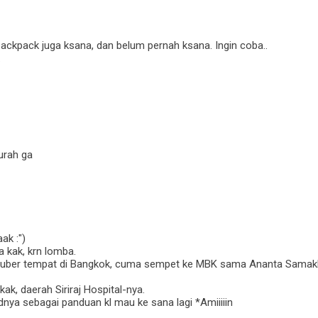
backpack juga ksana, dan belum pernah ksana. Ingin coba..
.
urah ga
ak :")
 kak, krn lomba.
nguber tempat di Bangkok, cuma sempet ke MBK sama Ananta Samakho
ak, daerah Siriraj Hospital-nya.
dnya sebagai panduan kl mau ke sana lagi *Amiiiiin