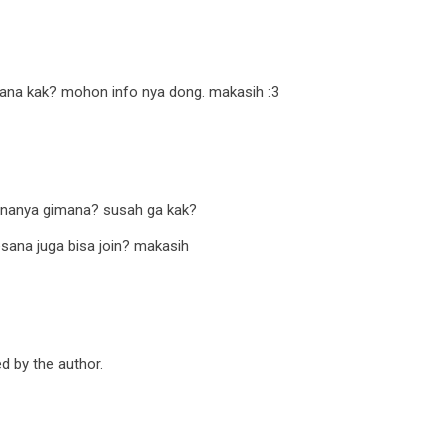
imana kak? mohon info nya dong. makasih :3
ananya gimana? susah ga kak?
esana juga bisa join? makasih
 by the author.