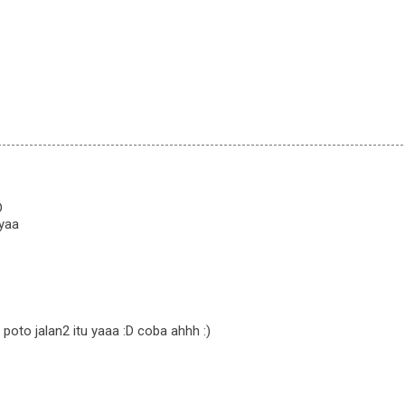
D
 yaa
t poto jalan2 itu yaaa :D coba ahhh :)