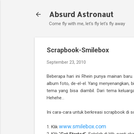
Absurd Astronaut
Come fly with me, let's fly let's fly away
Scrapbook-Smilebox
September 23, 2010
Beberapa hari ini Rhein punya mainan baru.
album foto, de-el-el. Yang menyenangkan, bi
tema yang bisa diambil. Dari tema keluarg
Hehehe...
Ini cara-cara untuk berkreasi scrapbook di 
www.smilebox.com
1. Klik
2. Klik "
Get Started
". Setelah di klik, nanti a