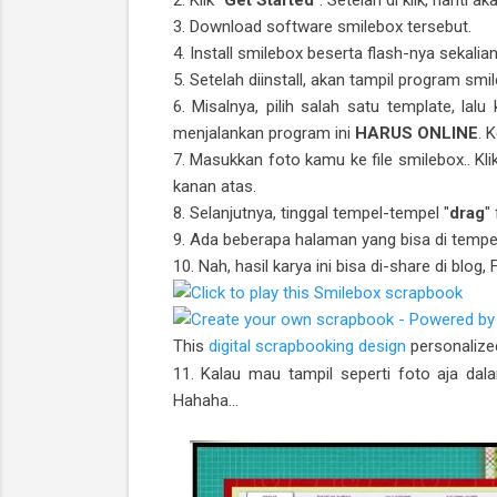
3. Download software smilebox tersebut.
4. Install smilebox beserta flash-nya sekalian
5. Setelah diinstall, akan tampil program smi
6. Misalnya, pilih salah satu template, lalu k
menjalankan program ini
HARUS ONLINE
. 
7. Masukkan foto kamu ke file smilebox.. Klik
kanan atas.
8. Selanjutnya, tinggal tempel-tempel "
drag
"
9. Ada beberapa halaman yang bisa di tempel f
10. Nah, hasil karya ini bisa di-share di blog,
This
digital scrapbooking design
personalize
11. Kalau mau tampil seperti foto aja da
Hahaha...