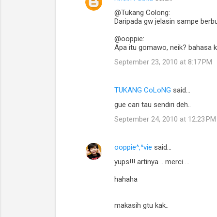
@Tukang Colong:
Daripada gw jelasin sampe berb
@ooppie:
Apa itu gomawo, neik? bahasa k
September 23, 2010 at 8:17 PM
TUKANG CoLoNG
said…
gue cari tau sendiri deh..
September 24, 2010 at 12:23 PM
ooppie^,^vie
said…
yups!!! artinya .. merci ...
hahaha
makasih gtu kak..