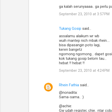
ga kalah serunyaaaa.. ga perlu pa
September 23, 2010 at 3:57 PM
Tukang Gosip
said…
assalamu alaikum wr wb
wuih mantep nich mbak rhein....
bisa dipasangin poto lagi,
keren bangetz
ngomong ngomong... dapet gosip
kok tukang gosip belom tau...
hebat !! hebat !!
September 23, 2010 at 4:24 PM
Rhein Fathia
said…
@nonadita:
Sama-sama.. :)
@achie:
Gw udah register, chie.. ntar co