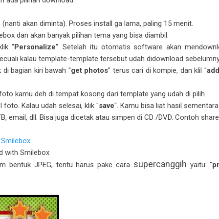
 (nanti akan diminta). Proses install ga lama, paling 15 menit.
lebox dan akan banyak pilihan tema yang bisa diambil.
lik "
Personalize
". Setelah itu otomatis software akan mendownlo
Kecuali kalau template-template tersebut udah didownload sebelumny
 di bagian kiri bawah "
get photos
" terus cari di kompie, dan klil "
ad
 foto kamu deh di tempat kosong dari template yang udah di pilih.
oto. Kalau udah selesai, klik "
save
". Kamu bisa liat hasil sementara 
 FB, email, dll. Bisa juga dicetak atau simpen di CD /DVD. Contoh share 
d with Smilebox
supercanggih
lam bentuk JPEG, tentu harus pake cara
yaitu: "
p