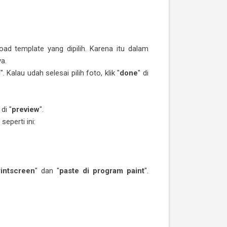
ad template yang dipilih. Karena itu dalam
a.
d
". Kalau udah selesai pilih foto, klik "
done
" di
di "
preview
".
seperti ini:
rintscreen
" dan "
paste di program paint
".