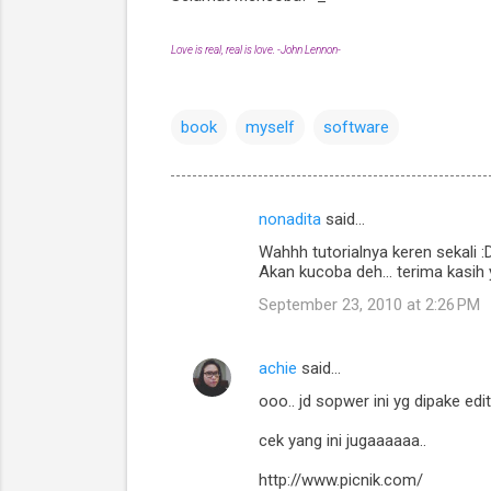
Love is real, real is love. -John Lennon-
book
myself
software
nonadita
said…
C
Wahhh tutorialnya keren sekali :
o
Akan kucoba deh... terima kasih
m
September 23, 2010 at 2:26 PM
m
e
achie
said…
n
ooo.. jd sopwer ini yg dipake edi
t
cek yang ini jugaaaaaa..
s
http://www.picnik.com/