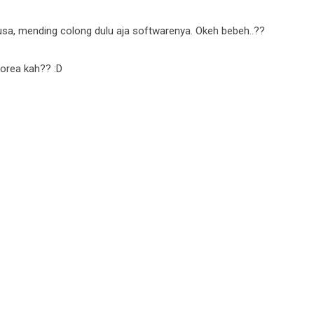
usa, mending colong dulu aja softwarenya. Okeh bebeh..??
orea kah?? :D