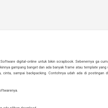
Skip to main content
 Software digital-online untuk bikin scrapbook. Sebenernya ga cuma
kinnya gampang banget dan ada banyak frame atau template yang uni
a, cinta, sampai backpacking. Contohnya udah ada di postingan d
softwarenya.
kan ada pilihan download.