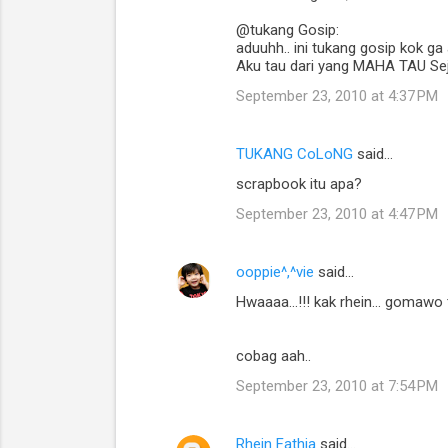
@tukang Gosip:
aduuhh.. ini tukang gosip kok ga
Aku tau dari yang MAHA TAU Se
September 23, 2010 at 4:37 PM
TUKANG CoLoNG
said…
scrapbook itu apa?
September 23, 2010 at 4:47 PM
ooppie^,^vie
said…
Hwaaaa...!!! kak rhein... gomawo 
cobag aah..
September 23, 2010 at 7:54 PM
Rhein Fathia
said…