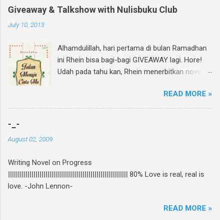
Giveaway & Talkshow with Nulisbuku Club
July 10, 2013
Alhamdulillah, hari pertama di bulan Ramadhan
ini Rhein bisa bagi-bagi GIVEAWAY lagi. Hore!
Udah pada tahu kan, Rhein menerbitkan novel
lagi dan di bulan Ramadhan ini insyAllah sudah
READ MORE »
beredar di toko buku, termasuk di beberapa
toko buku online. Bagi yang mau tahu behind
the scene pembuatan novel yang di re-cover
-_-
dan re-publish ini, bisa baca curhatan Rhein di
August 02, 2009
sini . Again, my novel re-published! :D Untuk
ikutan GIVEAWAY, gampang banget! Ini caranya:
Writing Novel on Progress
Follow twitter @rheinfathia dan Like Fan Page
||||||||||||||||||||||||||||||||||||||||||||||||||||||||||||| 80% Love is real, real is
Rhein Fathia Twitpic cover novel " Jalan Menuju
love. -John Lennon-
Cinta-Mu " dan mention 2 temanmu untuk
ikutan. Kalimatnya: " Ikutan GIVEAWAY
READ MORE »
#JalanMenujuCintaMu novel @rheinfathia yuk,