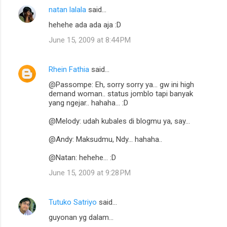
natan lalala
said…
hehehe ada ada aja :D
June 15, 2009 at 8:44 PM
Rhein Fathia
said…
@Passompe: Eh, sorry sorry ya... gw ini high
demand woman.. status jomblo tapi banyak
yang ngejar.. hahaha... :D
@Melody: udah kubales di blogmu ya, say...
@Andy: Maksudmu, Ndy... hahaha..
@Natan: hehehe... :D
June 15, 2009 at 9:28 PM
Tutuko Satriyo
said…
guyonan yg dalam...