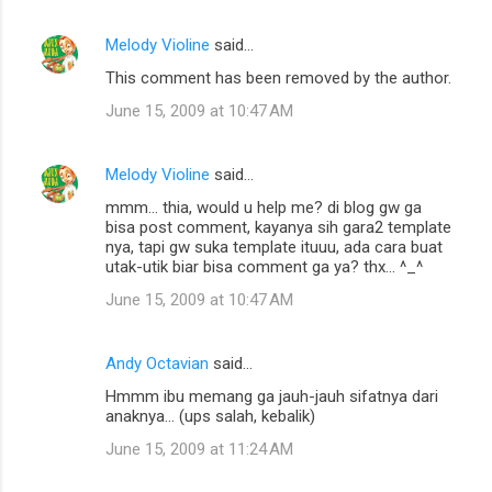
t
s
Melody Violine
said…
This comment has been removed by the author.
June 15, 2009 at 10:47 AM
Melody Violine
said…
mmm... thia, would u help me? di blog gw ga
bisa post comment, kayanya sih gara2 template
nya, tapi gw suka template ituuu, ada cara buat
utak-utik biar bisa comment ga ya? thx... ^_^
June 15, 2009 at 10:47 AM
Andy Octavian
said…
Hmmm ibu memang ga jauh-jauh sifatnya dari
anaknya... (ups salah, kebalik)
June 15, 2009 at 11:24 AM