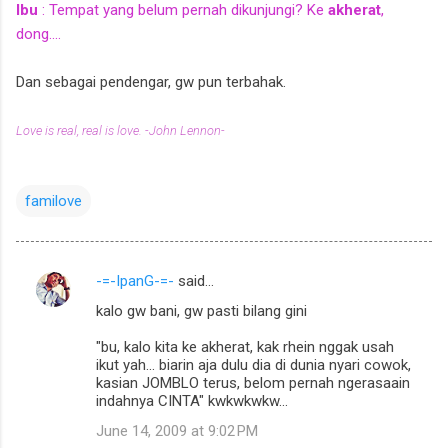
Ibu
: Tempat yang belum pernah dikunjungi? Ke
akherat
,
dong....
Dan sebagai pendengar, gw pun terbahak.
Love is real, real is love. -John Lennon-
familove
-=-IpanG-=-
said…
C
kalo gw bani, gw pasti bilang gini
o
m
"bu, kalo kita ke akherat, kak rhein nggak usah
ikut yah... biarin aja dulu dia di dunia nyari cowok,
m
kasian JOMBLO terus, belom pernah ngerasaain
indahnya CINTA" kwkwkwkw...
e
n
June 14, 2009 at 9:02 PM