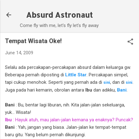
Skip to main content
Absurd Astronaut
Come fly with me, let's fly let's fly away
Tempat Wisata Oke!
June 14, 2009
Selalu ada percakapan-percakapan absurd dalam keluarga gw.
Beberapa pernah diposting di
Little Star
. Percakapan simpel,
tapi cukup menohok. Seperti yang pernah ada di
, dan di
.
sini
sini
Juga pada hari kemarin, obrolan antara
Ibu
dan adikku,
Bani
.
Bani
: Bu, bentar lagi liburan, nih. Kita jalan-jalan sekeluarga,
yuk... Wisata!
Ibu
: Hayuk atuh, mau jalan-jalan kemana ya enaknya? Puncak?
Bani
: Yah, jangan yang biasa. Jalan-jalan ke tempat-tempat
baru gitu. Yang belum pernah dikunjungi.