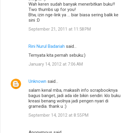
Wah keren sudah banyak menerbitkan buku!!
Two thumbs up for you!
Btw, izin nge-link ya ... biar biasa sering balik ke
sini :D
September 21, 2011 at 11:58 PM
Rini Nurul Badariah
said…
Ternyata kita pernah sebuku:)
January 14, 2012 at 7:06 AM
Unknown
said…
salam kenal mba, makasih info scrapbooknya
bagus banget, jadi ada ide bikin sendiri. klo buku
kreasi benang wolnya jadi pengen nyari di
gramedia. thank u :)
September 14, 2012 at 8:55 PM
Anonymous said…