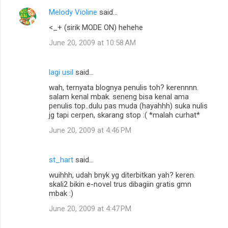
n
Melody Violine
said…
t
<_+ (sirik MODE ON) hehehe
s
June 20, 2009 at 10:58 AM
lagi usil
said…
wah, ternyata blognya penulis toh? kerennnn.
salam kenal mbak. seneng bisa kenal ama
penulis top..dulu pas muda (hayahhh) suka nulis
jg tapi cerpen, skarang stop :( *malah curhat*
June 20, 2009 at 4:46 PM
st_hart
said…
wuihhh, udah bnyk yg diterbitkan yah? keren.
skali2 bikin e-novel trus dibagiin gratis gmn
mbak :)
June 20, 2009 at 4:47 PM