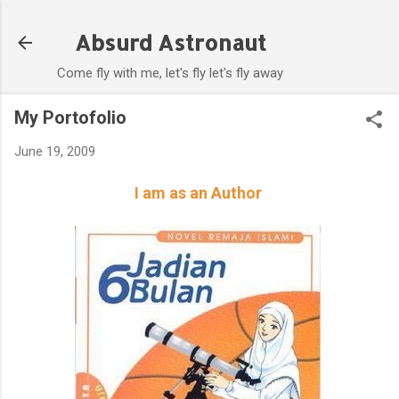
Skip to main content
Absurd Astronaut
Come fly with me, let's fly let's fly away
My Portofolio
June 19, 2009
I am as an Author