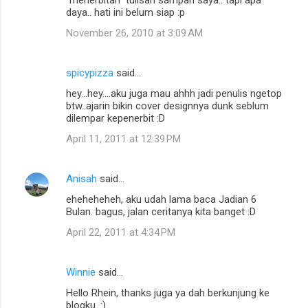
"menerbitan" tulisan sampah saya.. tapi apa
daya.. hati ini belum siap :p
November 26, 2010 at 3:09 AM
spicypizza
said…
hey...hey....aku juga mau ahhh jadi penulis ngetop
btw..ajarin bikin cover designnya dunk seblum
dilempar kepenerbit :D
April 11, 2011 at 12:39 PM
Anisah
said…
eheheheheh, aku udah lama baca Jadian 6
Bulan. bagus, jalan ceritanya kita banget :D
April 22, 2011 at 4:34 PM
Winnie
said…
Hello Rhein, thanks juga ya dah berkunjung ke
blogku. :)