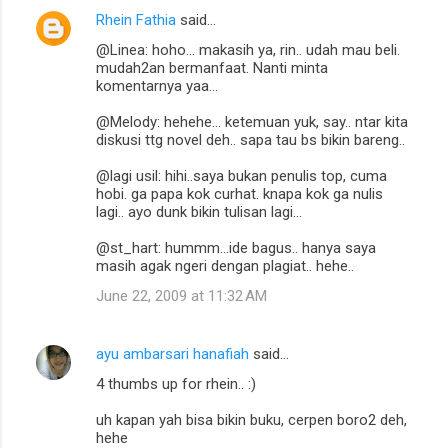
Rhein Fathia
said…
@Linea: hoho... makasih ya, rin.. udah mau beli.
mudah2an bermanfaat. Nanti minta
komentarnya yaa...
@Melody: hehehe... ketemuan yuk, say.. ntar kita
diskusi ttg novel deh.. sapa tau bs bikin bareng..
@lagi usil: hihi..saya bukan penulis top, cuma
hobi. ga papa kok curhat. knapa kok ga nulis
lagi.. ayo dunk bikin tulisan lagi...
@st_hart: hummm...ide bagus.. hanya saya
masih agak ngeri dengan plagiat.. hehe..
June 22, 2009 at 11:32 AM
ayu ambarsari hanafiah
said…
4 thumbs up for rhein.. :)
uh kapan yah bisa bikin buku, cerpen boro2 deh,
hehe