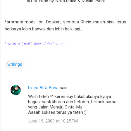
Art of Hijab by. Nalia Rifika & Nurilla Iryani
*promosi mode: on. Doakan, semoga Rhein masih bisa terus
berkarya lebih banyak dan lebih baik lagi...
Love is real, real is love. -John Lennon-
writings
Linea Alfa Arina
said…
C
Wiiiih teteh ^^ keren euy bukubukunya kynya
o
bagus, nanti liburan arin beli deh, tertarik sama
m
yang Jalan Menuju Cinta-Mu !
Aaaah sukses terus ya teteh :)
m
June 19, 2009 at 10:25 PM
e