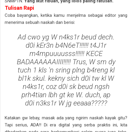
SNMPTN.
Yang ikut ribuan, yang lolos paling ratusan.
Tulisan Rapi
Coba bayangkan, ketika kamu menjelma sebagai editor yang
menerima sebuah naskah dan berisi:
Ad cwo yg W n4ks1r beud dech.
d0i kEr3n b4N6eT!!!!!! t4J1r
m4mpuuuusss!!!!!! KECE
BADAAAAAAIIII!!!!! Trus, W sm dy
tuch 1 kls 'n sring plng b4reng kl
bl1k skul. kekny sich d0i tw kl W
n4ks1r, coz d0i sk beud ngsh
prh4tian lbh gt ke W. duch, ap
d0i n3ks1r W jg eeaaa?????
Katakan gw lebay, masak ada yang ngirim naskah kayak gitu?
Tapi serius, ADA!! Di era digital yang serba praktis ini, kita
dihadapkan pada cara berkomunikasi selain suara juga teks.