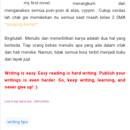
my first novel
merangkum dan
menganalisis semua poin-poin di atas, cyyynn... Cukup cerdas
lah otak gw memikirkan itu semua saat masih kelas 2 SMA
*songong kumat*.
Begitulah.. Menulis dan menerbitkan karya adalah dua hal yang
berbeda. Tiap orang bebas menulis apa yang ada dalam otak
dan hati mereka. Namun, tidak semua bisa terbit menjadi buku
dan layak jual.
Writing is easy. Easy reading is hard writing. Publish your
writings is even harder. So, keep writing, learning, and
never give up! :)
Love is real, real is love. -John Lennon-
writing tips