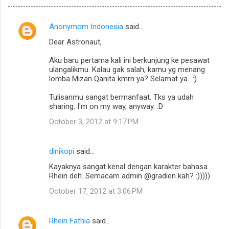
Anonymom Indonesia
said…
C
Dear Astronaut,
o
m
Aku baru pertama kali ini berkunjung ke pesawat
ulangalikmu. Kalau gak salah, kamu yg menang
m
lomba Mizan Qanita kmrn ya? Selamat ya.. :)
e
Tulisanmu sangat bermanfaat. Tks ya udah
n
sharing. I'm on my way, anyway. :D
t
October 3, 2012 at 9:17 PM
s
dinikopi
said…
Kayaknya sangat kenal dengan karakter bahasa
Rhein deh. Semacam admin @gradien kah? :)))))
October 17, 2012 at 3:06 PM
Rhein Fathia
said…