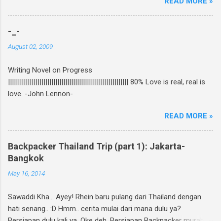
READ MORE »
beredar di toko buku, termasuk di beberapa
toko buku online. Bagi yang mau tahu behind
the scene pembuatan novel yang di re-cover
-_-
dan re-publish ini, bisa baca curhatan Rhein di
August 02, 2009
sini . Again, my novel re-published! :D Untuk
ikutan GIVEAWAY, gampang banget! Ini caranya:
Writing Novel on Progress
Follow twitter @rheinfathia dan Like Fan Page
||||||||||||||||||||||||||||||||||||||||||||||||||||||||||||| 80% Love is real, real is
Rhein Fathia Twitpic cover novel " Jalan Menuju
love. -John Lennon-
Cinta-Mu " dan mention 2 temanmu untuk
ikutan. Kalimatnya: " Ikutan GIVEAWAY
READ MORE »
#JalanMenujuCintaMu novel @rheinfathia yuk,
@[nama teman1] @[nama teman2] Info
www.rheinfathia.com " Boleh nge-twit berkali-
Backpacker Thailand Trip (part 1): Jakarta-
kali dan ajak teman sebanyak mungkin :).
Bangkok
Contoh: Nggak punya twitter? Bisa upload foto
May 16, 2014
cover novel "Jalan Menuju Cinta-Mu" di
Facebook kamu, sertakan link
Sawaddi Kha... Ayey! Rhein baru pulang dari Thailand dengan
www.rheinfathia.com, dan tag temanmu.
hati senang.. :D Hmm.. cerita mulai dari mana dulu ya?
Posting link f...
Persiapan dulu kali ya. Oke deh. Persiapan Backpacker murah