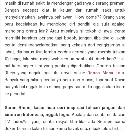
masih di rumah sakit, ia mendengar gadisnya diserang preman.
Dengan secepat kilat ia keluar dari rumah sakit untuk
menyelamatkan layaknya pahlawan. How come?? Orang yang
baru kecelakaan itu menolong diri sendiri aja sulit apalagi
menolong orang lain? Atau misalnya si tokoh di awal cerita
memiliki karakter periang tapi bodoh, jangan tiba-tiba di akhir
cerita demi menyelamatkan sang kekasih dari cengkraman si
jahat, dia harus ikut lomba cerdas cermat yang membutuhkan
IQ tinggi, lalu bisa menjawab semua soal sulit. Aneh kan? Hal-
hal kecil seperti ini yang penting diperhatikan. Contoh tulisan
Rhein yang nggak logis itu novel online
Dansa Masa Lalu.
Banyak yang bilang ceritanya seru dan manis, tapi buat Rhein
banyak hal nggak logis sehingga gw sadar diri nggak akan kirim
ke penerbit.
Saran Rhein, kalau mau cari inspirasi tulisan jangan dari
sinetron Indonesia, nggak logis.
Apalagi dari cerita di stasiun
TV Indos*ar yang cerita rakyat tiba-tiba ada Betmen sama
Joker. Dijamin kalau tulisan kamu kayak gitu, nggak lolos terbit...