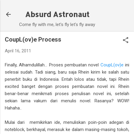
Skip to main content
Absurd Astronaut
Come fly with me, let's fly let's fly away
CoupL(ov)e Process
April 16, 2011
Finally, Alhamdulillah... Proses pembuatan novel
CoupL(ov)e
ini
selesai sudah. Tadi siang, baru saja Rhein kirim ke salah satu
penerbit buku di Indonesia. Entah lolos atau tidak, tapi Rhein
excited banget dengan proses pembuatan novel ini. Rhein
benar-benar menikmati proses penulisan novel ini, setelah
sekian lama vakum dari menulis novel. Rasanya? WOW!
Hahaha..
Mulai dari memikirkan ide, menuliskan poin-poin adegan di
noteblock, berkhayal, merasuk ke dalam masing-masing tokoh,