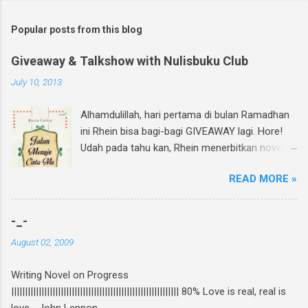
Popular posts from this blog
Giveaway & Talkshow with Nulisbuku Club
July 10, 2013
Alhamdulillah, hari pertama di bulan Ramadhan
ini Rhein bisa bagi-bagi GIVEAWAY lagi. Hore!
Udah pada tahu kan, Rhein menerbitkan novel
lagi dan di bulan Ramadhan ini insyAllah sudah
READ MORE »
beredar di toko buku, termasuk di beberapa
toko buku online. Bagi yang mau tahu behind
the scene pembuatan novel yang di re-cover
-_-
dan re-publish ini, bisa baca curhatan Rhein di
August 02, 2009
sini . Again, my novel re-published! :D Untuk
ikutan GIVEAWAY, gampang banget! Ini caranya:
Writing Novel on Progress
Follow twitter @rheinfathia dan Like Fan Page
||||||||||||||||||||||||||||||||||||||||||||||||||||||||||||| 80% Love is real, real is
Rhein Fathia Twitpic cover novel " Jalan Menuju
love. -John Lennon-