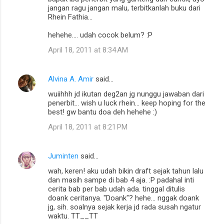
jangan ragu jangan malu, terbitkanlah buku dari
e
Rhein Fathia...
n
hehehe.... udah cocok belum? :P
t
April 18, 2011 at 8:34 AM
s
Alvina A. Amir
said…
wuiihhh jd ikutan deg2an jg nunggu jawaban dari
penerbit... wish u luck rhein... keep hoping for the
best! gw bantu doa deh hehehe :)
April 18, 2011 at 8:21 PM
Juminten
said…
wah, keren! aku udah bikin draft sejak tahun lalu
dan masih sampe di bab 4 aja. :P padahal inti
cerita bab per bab udah ada. tinggal ditulis
doank ceritanya. "Doank"? hehe... nggak doank
jg, sih. soalnya sejak kerja jd rada susah ngatur
waktu. TT__TT