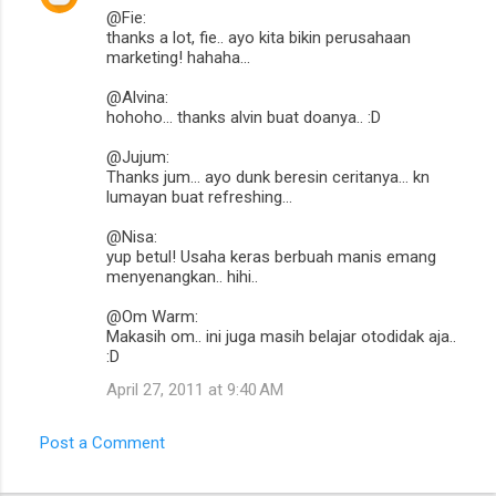
@Fie:
thanks a lot, fie.. ayo kita bikin perusahaan
marketing! hahaha...
@Alvina:
hohoho... thanks alvin buat doanya.. :D
@Jujum:
Thanks jum... ayo dunk beresin ceritanya... kn
lumayan buat refreshing...
@Nisa:
yup betul! Usaha keras berbuah manis emang
menyenangkan.. hihi..
@Om Warm:
Makasih om.. ini juga masih belajar otodidak aja..
:D
April 27, 2011 at 9:40 AM
Post a Comment