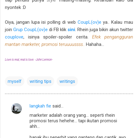
nyontek :D
Oiya, jangan lupa isi polling di web
CoupL(ov)e
ya.. Kalau mau
join
Grup CoupL(ov)e
di FB klik
sini
. Rhein juga bikin akun twitter
couplove
, isinya spoiler-spoiler cerita.
Efek pengangguran
mantan marketer, promosi teruuuussss..
Hahaha...
Love is real, real is love. -John Lennon-
myself
writing tips
writings
langkah fie
said…
C
marketer adalah orang yang... seperti rhein
o
promosi terus hehehe... tapi ikutan promosi
m
ahh...
m
bapak ibu penerbit yang ganteng dan cantik, ayo