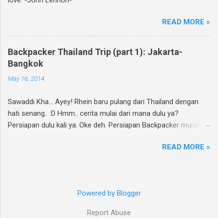
Cinta-Mu " dan mention 2 temanmu untuk
ikutan. Kalimatnya: " Ikutan GIVEAWAY
READ MORE »
#JalanMenujuCintaMu novel @rheinfathia yuk,
@[nama teman1] @[nama teman2] Info
www.rheinfathia.com " Boleh nge-twit berkali-
Backpacker Thailand Trip (part 1): Jakarta-
kali dan ajak teman sebanyak mungkin :).
Bangkok
Contoh: Nggak punya twitter? Bisa upload foto
May 16, 2014
cover novel "Jalan Menuju Cinta-Mu" di
Facebook kamu, sertakan link
Sawaddi Kha... Ayey! Rhein baru pulang dari Thailand dengan
www.rheinfathia.com, dan tag temanmu.
hati senang.. :D Hmm.. cerita mulai dari mana dulu ya?
Posting link f...
Persiapan dulu kali ya. Oke deh. Persiapan Backpacker murah
meriah. Selain sama keluarga atau dapat fasilitas dari instansi
READ MORE »
tertentu, Rhein selalu jalan-jalan ala backpacker. Why? Selain
murah juga karena males geret-geret koper. Hahaha... Rencana
backpacking ke Thailand ini berawal dari adanya tiket promo Air
Asia & Lion Air sekitar 5 bulan lalu yang membuat Rhein
Powered by Blogger
berhasil mendapat tiket Jakarta-Bangkok PP seharga 700 ribu
rupiah sajah! Yes, murah! Menjelang sekitar 1-2 minggu
Report Abuse