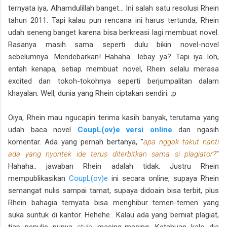
ternyata iya, Alhamdulillah banget... Ini salah satu resolusi Rhein
tahun 2011. Tapi kalau pun rencana ini harus tertunda, Rhein
udah seneng banget karena bisa berkreasi lagi membuat novel.
Rasanya masih sama seperti dulu bikin novel-novel
sebelumnya. Mendebarkan! Hahaha.. lebay ya? Tapi iya loh,
entah kenapa, setiap membuat novel, Rhein selalu merasa
excited dan tokoh-tokohnya seperti berjumpalitan dalam
khayalan. Well, dunia yang Rhein ciptakan sendiri. :p
Oiya, Rhein mau ngucapin terima kasih banyak, terutama yang
udah baca novel
CoupL(ov)e versi online
dan ngasih
komentar. Ada yang pernah bertanya, "
apa nggak takut nanti
ada yang nyontek ide terus diterbitkan sama si plagiator?
"
Hahaha.. jawaban Rhein adalah tidak. Justru Rhein
mempublikasikan
CoupL(ov)e
ini secara online, supaya Rhein
semangat nulis sampai tamat, supaya didoain bisa terbit, plus
Rhein bahagia ternyata bisa menghibur temen-temen yang
suka suntuk di kantor. Hehehe.. Kalau ada yang berniat plagiat,
tiap penulis punya
style
masing-masing. Ketahuan kalo dia