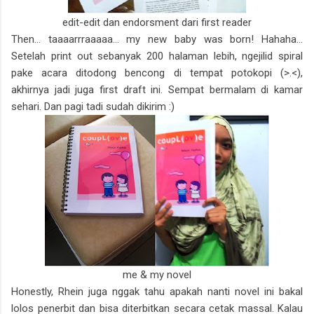
edit-edit dan endorsment dari first reader
Then... taaaarrraaaaa... my new baby was born! Hahaha...
Setelah print out sebanyak 200 halaman lebih, ngejilid spiral
pake acara ditodong bencong di tempat potokopi (>.<),
akhirnya jadi juga first draft ini. Sempat bermalam di kamar
sehari. Dan pagi tadi sudah dikirim :)
me & my novel
Honestly, Rhein juga nggak tahu apakah nanti novel ini bakal
lolos penerbit dan bisa diterbitkan secara cetak massal. Kalau