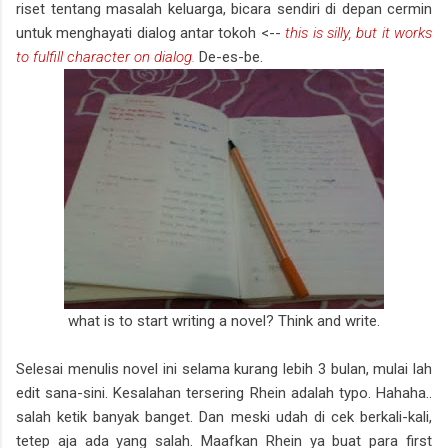
riset tentang masalah keluarga, bicara sendiri di depan cermin
untuk menghayati dialog antar tokoh <--
this is silly, but it works
to fulfill character on dialog.
De-es-be.
what is to start writing a novel? Think and write.
Selesai menulis novel ini selama kurang lebih 3 bulan, mulai lah
edit sana-sini. Kesalahan tersering Rhein adalah typo. Hahaha..
salah ketik banyak banget. Dan meski udah di cek berkali-kali,
tetep aja ada yang salah. Maafkan Rhein ya buat para first