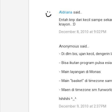
Aldriana
said…
Entah knp dari kecil sampe seka
krayon.. :D
December 8, 2010 at 9:02 PM
Anonymous said…
- Di dlm bis, ujan kecil, dengerin
- Bisa ikutan program pulsa esia
- Main layangan di Monas
- Main "basket" di timezone sa
- Maen di timezone sm funworld 
hihihihi ^_^
December 9, 2010 at 2:37 PM