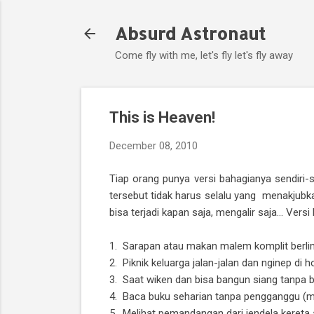
Absurd Astronaut
Come fly with me, let's fly let's fly away
This is Heaven!
December 08, 2010
Tiap orang punya versi bahagianya sendiri-s
tersebut tidak harus selalu yang menakjubk
bisa terjadi kapan saja, mengalir saja... Vers
1. Sarapan atau makan malem komplit berli
2. Piknik keluarga jalan-jalan dan nginep di 
3. Saat wiken dan bisa bangun siang tanpa 
4. Baca buku seharian tanpa pengganggu (m
5. Melihat pemandangan dari jendela kereta 