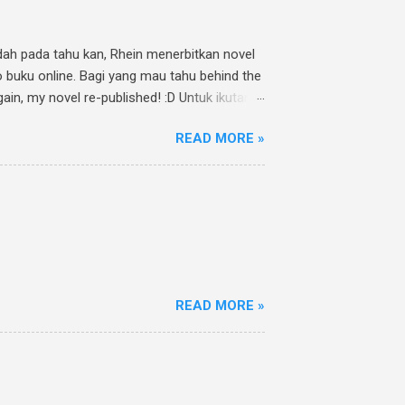
Udah pada tahu kan, Rhein menerbitkan novel
o buku online. Bagi yang mau tahu behind the
ain, my novel re-published! :D Untuk ikutan
athia Twitpic cover novel " Jalan Menuju
READ MORE »
uCintaMu novel @rheinfathia yuk, @[nama
an sebanyak mungkin :). Contoh: Nggak punya
nk www.rheinfathia.com, dan tag temanmu.
READ MORE »