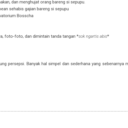
-makan, dan menghujat orang bareng si sepupu.
koean sehabis gajian bareng si sepupu
rvatorium Bosscha
, foto-foto, dan dimintain tanda tangan *
sok ngartis abis
*
ng persepsi. Banyak hal simpel dan sederhana yang sebenarnya m