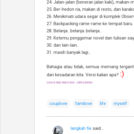
24. Jalan-jalan (beneran jalan kaki), makan
25. Ber-hedon ria, makan di resto, dan kara
26. Menikmati udara segar di komplek Obse
27. Backpacking rame-rame ke tempat baru.
28. Belanja...belanja..belanja...
29. Ketemu penggemar novel dan tulisan saya
30. dan lain-lain..
31. masih banyak lagi...
Bahagia atau tidak, semua memang tergantu
:)
dari kesadaran kita. Versi kalian apa?
Love is real, real is love. -John Lennon-
couplove
familove
life
myself
langkah fie
said…
C