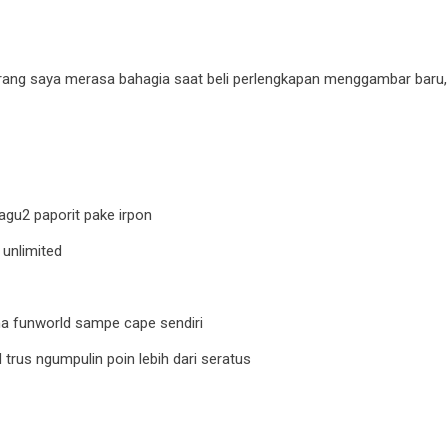
rang saya merasa bahagia saat beli perlengkapan menggambar baru, s
 lagu2 paporit pake irpon
 unlimited
ma funworld sampe cape sendiri
trus ngumpulin poin lebih dari seratus