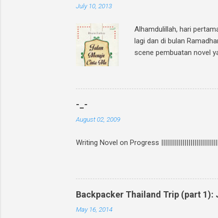
July 10, 2013
Alhamdulillah, hari perta
lagi dan di bulan Ramadha
scene pembuatan novel yang
GIVEAWAY, gampang banget!
Cinta-Mu " dan mention 2
teman1] @[nama teman2] In
twitter? Bisa upload foto
-_-
Posting link f...
August 02, 2009
Writing Novel on Progress ||||||||||||||||||||||||||||
Backpacker Thailand Trip (part 1)
May 16, 2014