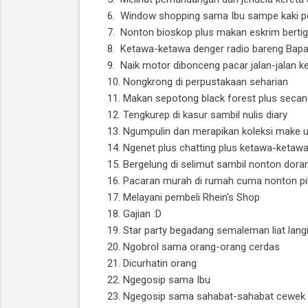
6. Window shopping sama Ibu sampe kaki p
7. Nonton bioskop plus makan eskrim berti
8. Ketawa-ketawa denger radio bareng Bapa
9. Naik motor dibonceng pacar jalan-jalan kel
10. Nongkrong di perpustakaan seharian
11. Makan sepotong black forest plus secang
12. Tengkurep di kasur sambil nulis diary
13. Ngumpulin dan merapikan koleksi make 
14. Ngenet plus chatting plus ketawa-ketawa
15. Bergelung di selimut sambil nonton dor
16. Pacaran murah di rumah cuma nonton pi
17. Melayani pembeli Rhein's Shop
18. Gajian :D
19. Star party begadang semaleman liat langi
20. Ngobrol sama orang-orang cerdas
21. Dicurhatin orang
22. Ngegosip sama Ibu
23. Ngegosip sama sahabat-sahabat cewek (