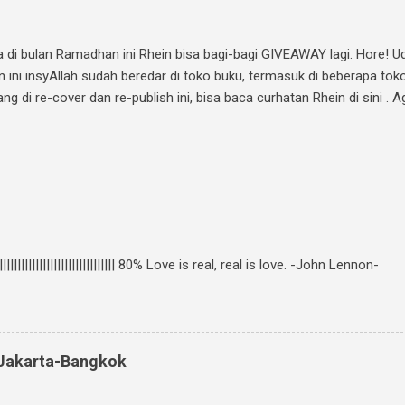
ma di bulan Ramadhan ini Rhein bisa bagi-bagi GIVEAWAY lagi. Hore! 
n ini insyAllah sudah beredar di toko buku, termasuk di beberapa tok
 di re-cover dan re-publish ini, bisa baca curhatan Rhein di sini . Ag
 Ini caranya: Follow twitter @rheinfathia dan Like Fan Page Rhein F
 temanmu untuk ikutan. Kalimatnya: " Ikutan GIVEAWAY #JalanMenuj
fo www.rheinfathia.com " Boleh nge-twit berkali-kali dan ajak tem
 cover novel "Jalan Menuju Cinta-Mu" di Facebook kamu, sertakan li
||||||||||||||||||||||||||||||||| 80% Love is real, real is love. -John Lennon-
: Jakarta-Bangkok