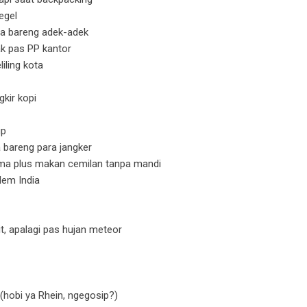
egel
ga bareng adek-adek
k pas PP kantor
iling kota
kir kopi
up
 bareng para jangker
ama plus makan cemilan tanpa mandi
lem India
t, apalagi pas hujan meteor
hobi ya Rhein, ngegosip?)