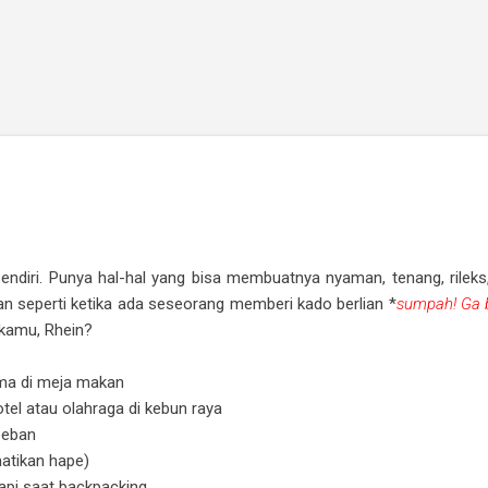
Skip to main content
endiri. Punya hal-hal yang bisa membuatnya nyaman, tenang, rileks,
an seperti ketika ada seseorang memberi kado berlian *
sumpah! Ga b
i kamu, Rhein?
ma di meja makan
hotel atau olahraga di kebun raya
beban
atikan hape)
api saat backpacking