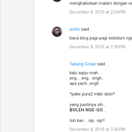
menghabiskan malam dengan oran
o
December 8, 2010 at 2:04 PM
m
m
achie
said…
e
baca blog pagi-pagi sebelum nger
n
t
December 8, 2010 at 2:39 PM
s
Tukang Gosip
said…
kalu aqiyu mah....
eng.... eng... engh...
apa yach...engh
*pake pura2 mikir dolo*
yang pastinya sih...
BOLEH NGE-GO
....
tuh kan.... sip...sip!!
December 8, 2010 at 5:42 PM