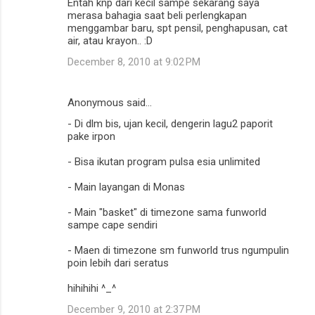
Entah knp dari kecil sampe sekarang saya
merasa bahagia saat beli perlengkapan
menggambar baru, spt pensil, penghapusan, cat
air, atau krayon.. :D
December 8, 2010 at 9:02 PM
Anonymous said…
- Di dlm bis, ujan kecil, dengerin lagu2 paporit
pake irpon
- Bisa ikutan program pulsa esia unlimited
- Main layangan di Monas
- Main "basket" di timezone sama funworld
sampe cape sendiri
- Maen di timezone sm funworld trus ngumpulin
poin lebih dari seratus
hihihihi ^_^
December 9, 2010 at 2:37 PM