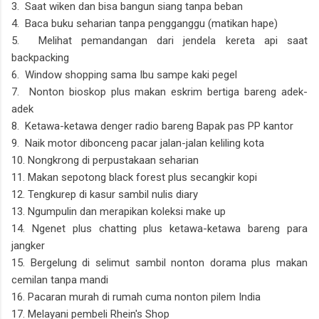
3. Saat wiken dan bisa bangun siang tanpa beban
4. Baca buku seharian tanpa pengganggu (matikan hape)
5. Melihat pemandangan dari jendela kereta api saat
backpacking
6. Window shopping sama Ibu sampe kaki pegel
7. Nonton bioskop plus makan eskrim bertiga bareng adek-
adek
8. Ketawa-ketawa denger radio bareng Bapak pas PP kantor
9. Naik motor dibonceng pacar jalan-jalan keliling kota
10. Nongkrong di perpustakaan seharian
11. Makan sepotong black forest plus secangkir kopi
12. Tengkurep di kasur sambil nulis diary
13. Ngumpulin dan merapikan koleksi make up
14. Ngenet plus chatting plus ketawa-ketawa bareng para
jangker
15. Bergelung di selimut sambil nonton dorama plus makan
cemilan tanpa mandi
16. Pacaran murah di rumah cuma nonton pilem India
17. Melayani pembeli Rhein's Shop