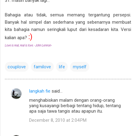
31. masih banyak lagi...
Bahagia atau tidak, semua memang tergantung persepsi.
Banyak hal simpel dan sederhana yang sebenarnya membuat
kita bahagia namun seringkali luput dari kesadaran kita. Versi
:)
kalian apa?
Love is real, real is love. -John Lennon-
couplove
familove
life
myself
langkah fie
said…
C
menghabiskan malam dengan orang-orang
o
yang kusayangi berbagi tentang hidup, tentang
m
apa saja tawa tangis atau apapun itu.
m
December 8, 2010 at 2:04 PM
e