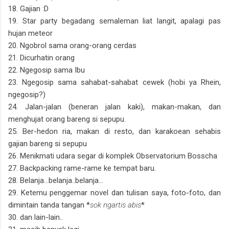
18. Gajian :D
19. Star party begadang semaleman liat langit, apalagi pas
hujan meteor
20. Ngobrol sama orang-orang cerdas
21. Dicurhatin orang
22. Ngegosip sama Ibu
23. Ngegosip sama sahabat-sahabat cewek (hobi ya Rhein,
ngegosip?)
24. Jalan-jalan (beneran jalan kaki), makan-makan, dan
menghujat orang bareng si sepupu.
25. Ber-hedon ria, makan di resto, dan karakoean sehabis
gajian bareng si sepupu
26. Menikmati udara segar di komplek Observatorium Bosscha
27. Backpacking rame-rame ke tempat baru.
28. Belanja...belanja..belanja...
29. Ketemu penggemar novel dan tulisan saya, foto-foto, dan
dimintain tanda tangan *
sok ngartis abis
*
30. dan lain-lain..