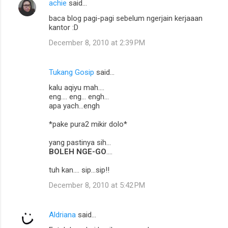
n
achie
said…
t
baca blog pagi-pagi sebelum ngerjain kerjaaan
kantor :D
s
December 8, 2010 at 2:39 PM
Tukang Gosip
said…
kalu aqiyu mah....
eng.... eng... engh...
apa yach...engh
*pake pura2 mikir dolo*
yang pastinya sih...
BOLEH NGE-GO
....
tuh kan.... sip...sip!!
December 8, 2010 at 5:42 PM
Aldriana
said…