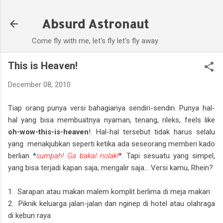
Skip to main content
Absurd Astronaut
Come fly with me, let's fly let's fly away
This is Heaven!
December 08, 2010
Tiap orang punya versi bahagianya sendiri-sendiri. Punya hal-
hal yang bisa membuatnya nyaman, tenang, rileks, feels like
oh-wow-this-is-heaven
!. Hal-hal tersebut tidak harus selalu
yang menakjubkan seperti ketika ada seseorang memberi kado
berlian *
sumpah! Ga bakal nolak!
*. Tapi sesuatu yang simpel,
yang bisa terjadi kapan saja, mengalir saja... Versi kamu, Rhein?
1. Sarapan atau makan malem komplit berlima di meja makan
2. Piknik keluarga jalan-jalan dan nginep di hotel atau olahraga
di kebun raya