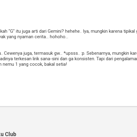
ah "G" itu juga arti dari Gemini? hehehe.. Iya, mungkin karena tipikal 
ak yang nyaman cerita... hohoho...
. Cewenya juga, termasuk gw... *upsss.. :p. Sebenarnya, mungkin k
dinya terkesan lirik sana-sini dan ga konsisten. Tapi dari pengalam
h nemu 1 yang cocok, bakal setia!
u Club