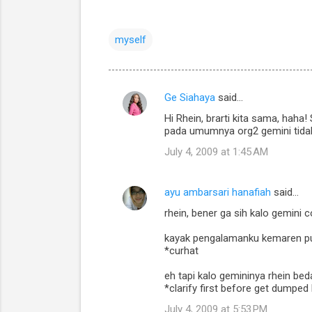
myself
Ge Siahaya
said…
C
Hi Rhein, brarti kita sama, ha
o
pada umumnya org2 gemini tidak 
m
July 4, 2009 at 1:45 AM
m
e
ayu ambarsari hanafiah
said…
n
rhein, bener ga sih kalo gemini
t
kayak pengalamanku kemaren puny
s
*curhat
eh tapi kalo gemininya rhein bed
*clarify first before get dumped 
July 4, 2009 at 5:53 PM