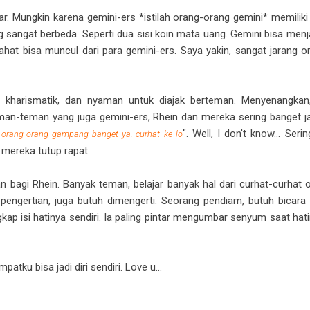
 Mungkin karena gemini-ers *istilah orang-orang gemini* memiliki 
 yang sangat berbeda. Seperti dua sisi koin mata uang. Gemini bisa me
 jahat bisa muncul dari para gemini-ers. Saya yakin, sangat jarang
, kharismatik, dan nyaman untuk diajak berteman. Menyenangkan,
teman-teman yang juga gemini-ers, Rhein dan mereka sering banget
". Well, I don't know... Ser
 orang-orang gampang banget ya, curhat ke lo
 mereka tutup rapat.
bagi Rhein. Banyak teman, belajar banyak hal dari curhat-curhat 
engertian, juga butuh dimengerti. Seorang pendiam, butuh bicara m
kap isi hatinya sendiri. Ia paling pintar mengumbar senyum saat hat
patku bisa jadi diri sendiri. Love u...