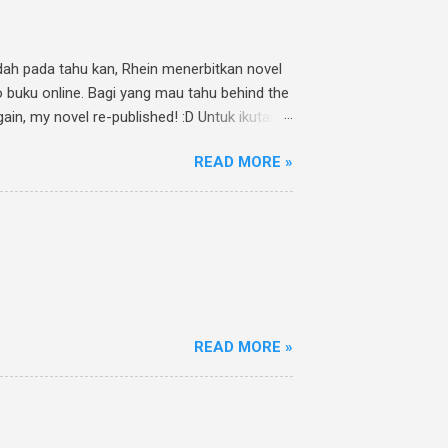
Udah pada tahu kan, Rhein menerbitkan novel
o buku online. Bagi yang mau tahu behind the
ain, my novel re-published! :D Untuk ikutan
athia Twitpic cover novel " Jalan Menuju
READ MORE »
uCintaMu novel @rheinfathia yuk, @[nama
an sebanyak mungkin :). Contoh: Nggak punya
nk www.rheinfathia.com, dan tag temanmu.
READ MORE »