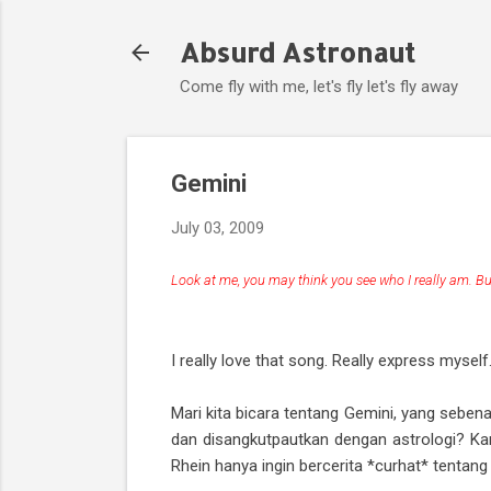
Absurd Astronaut
Come fly with me, let's fly let's fly away
Gemini
July 03, 2009
Look at me, you may think you see who I really am. B
I really love that song. Really express myself
Mari kita bicara tentang Gemini, yang sebena
dan disangkutpautkan dengan astrologi? Kare
Rhein hanya ingin bercerita *curhat* tentang