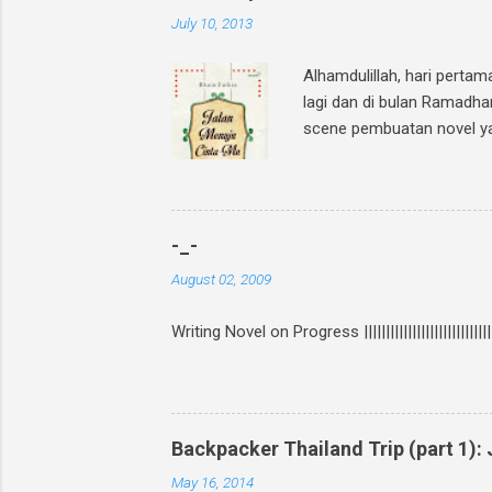
July 10, 2013
Alhamdulillah, hari perta
lagi dan di bulan Ramadha
scene pembuatan novel yang
GIVEAWAY, gampang banget!
Cinta-Mu " dan mention 2
teman1] @[nama teman2] In
twitter? Bisa upload foto
-_-
Posting link f...
August 02, 2009
Writing Novel on Progress ||||||||||||||||||||||||||||
Backpacker Thailand Trip (part 1)
May 16, 2014