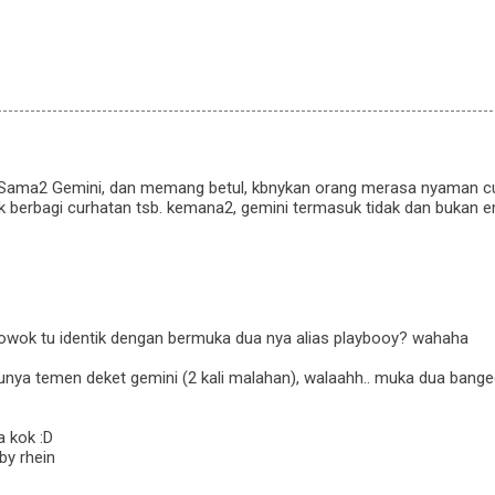
ha! Sama2 Gemini, dan memang betul, kbnykan orang merasa nyaman c
berbagi curhatan tsb. kemana2, gemini termasuk tidak dan bukan embe
 cowok tu identik dengan bermuka dua nya alias playbooy? wahaha
a temen deket gemini (2 kali malahan), walaahh.. muka dua bangeetts
a kok :D
by rhein