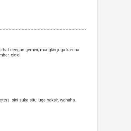
urhat dengan gemini, mungkin juga karena
r, xixixi..
s, sini suka situ juga naksir, wahaha..