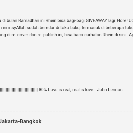
ma di bulan Ramadhan ini Rhein bisa bagi-bagi GIVEAWAY lagi. Hore! 
n ini insyAllah sudah beredar di toko buku, termasuk di beberapa tok
 di re-cover dan re-publish ini, bisa baca curhatan Rhein di sini . Ag
 Ini caranya: Follow twitter @rheinfathia dan Like Fan Page Rhein F
 temanmu untuk ikutan. Kalimatnya: " Ikutan GIVEAWAY #JalanMenuj
fo www.rheinfathia.com " Boleh nge-twit berkali-kali dan ajak tem
 cover novel "Jalan Menuju Cinta-Mu" di Facebook kamu, sertakan li
||||||||||||||||||||||||||||||||| 80% Love is real, real is love. -John Lennon-
: Jakarta-Bangkok