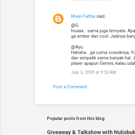
Rhein Fathia
said…
@G:
hoaaa... sama juga ternyata. Apak
ga ember dan cool. Jadinya bany
@Ayu:
Hahaha... ga cuma cowoknya, Yu.
dan simpatik sama banyak hal. Ja
player apapun Gemini, kalau uda
July 5, 2009 at 9:52 AM
Post a Comment
Popular posts from this blog
Giveaway & Talkshow with Nulisbuk