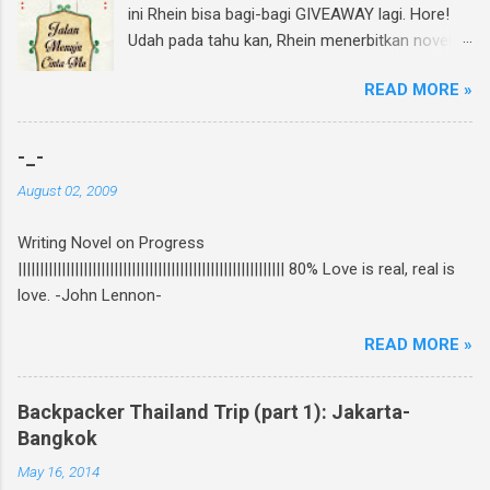
ini Rhein bisa bagi-bagi GIVEAWAY lagi. Hore!
Udah pada tahu kan, Rhein menerbitkan novel
lagi dan di bulan Ramadhan ini insyAllah sudah
READ MORE »
beredar di toko buku, termasuk di beberapa
toko buku online. Bagi yang mau tahu behind
the scene pembuatan novel yang di re-cover
-_-
dan re-publish ini, bisa baca curhatan Rhein di
August 02, 2009
sini . Again, my novel re-published! :D Untuk
ikutan GIVEAWAY, gampang banget! Ini caranya:
Writing Novel on Progress
Follow twitter @rheinfathia dan Like Fan Page
||||||||||||||||||||||||||||||||||||||||||||||||||||||||||||| 80% Love is real, real is
Rhein Fathia Twitpic cover novel " Jalan Menuju
love. -John Lennon-
Cinta-Mu " dan mention 2 temanmu untuk
ikutan. Kalimatnya: " Ikutan GIVEAWAY
READ MORE »
#JalanMenujuCintaMu novel @rheinfathia yuk,
@[nama teman1] @[nama teman2] Info
www.rheinfathia.com " Boleh nge-twit berkali-
Backpacker Thailand Trip (part 1): Jakarta-
kali dan ajak teman sebanyak mungkin :).
Bangkok
Contoh: Nggak punya twitter? Bisa upload foto
May 16, 2014
cover novel "Jalan Menuju Cinta-Mu" di