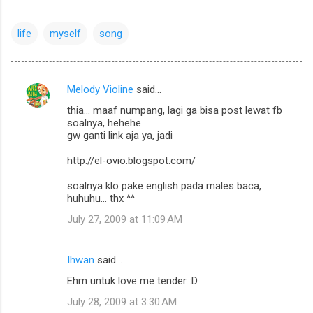
life
myself
song
Melody Violine
said…
C
thia... maaf numpang, lagi ga bisa post lewat fb
o
soalnya, hehehe
m
gw ganti link aja ya, jadi
m
http://el-ovio.blogspot.com/
e
soalnya klo pake english pada males baca,
n
huhuhu... thx ^^
t
July 27, 2009 at 11:09 AM
s
Ihwan
said…
Ehm untuk love me tender :D
July 28, 2009 at 3:30 AM