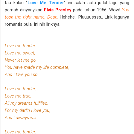
tau kalau "
Love Me Tender
" ini salah satu judul lagu yang
pernah dinyanyikan
Elvis Presley
pada tahun 1956. Wow!
You
took the right name, Dear..
Hehehe.. Pluuuussss.. Lirik lagunya
romantis pula. Ini nih liriknya:
Love me tender,
Love me sweet,
Never let me go.
You have made my life complete,
And I love you so.
Love me tender,
Love me true,
All my dreams fulfilled.
For my darlin I love you,
And I always will.
Love me tender,