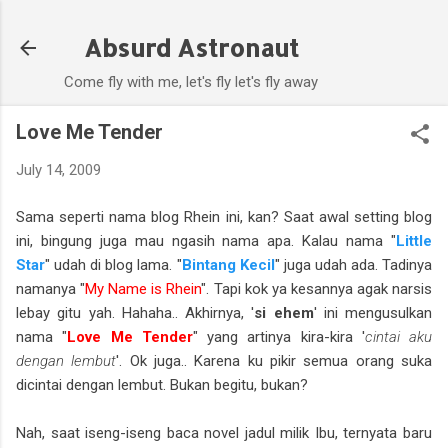
Skip to main content
Absurd Astronaut
Come fly with me, let's fly let's fly away
Love Me Tender
July 14, 2009
Sama seperti nama blog Rhein ini, kan? Saat awal setting blog
ini, bingung juga mau ngasih nama apa. Kalau nama "
Little
Star
" udah di blog lama. "
Bintang Kecil
" juga udah ada. Tadinya
namanya "
My Name is Rhein
". Tapi kok ya kesannya agak narsis
lebay gitu yah. Hahaha.. Akhirnya, '
si ehem
' ini mengusulkan
nama "
Love Me Tender
" yang artinya kira-kira '
cintai aku
dengan lembut
'. Ok juga.. Karena ku pikir semua orang suka
dicintai dengan lembut. Bukan begitu, bukan?
Nah, saat iseng-iseng baca novel jadul milik Ibu, ternyata baru