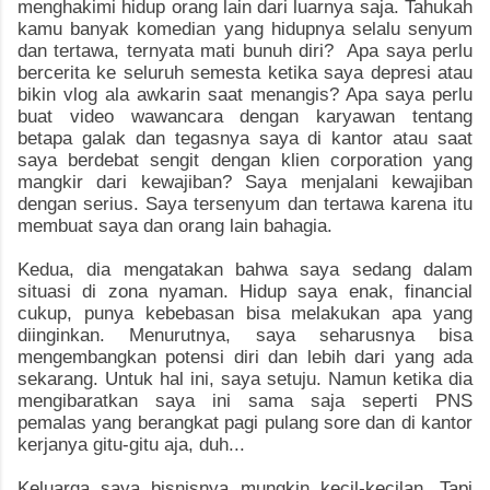
menghakimi hidup orang lain dari luarnya saja. Tahukah
kamu banyak komedian yang hidupnya selalu senyum
dan tertawa, ternyata mati bunuh diri? Apa saya perlu
bercerita ke seluruh semesta ketika saya depresi atau
bikin vlog ala awkarin saat menangis? Apa saya perlu
buat video wawancara dengan karyawan tentang
betapa galak dan tegasnya saya di kantor atau saat
saya berdebat sengit dengan klien corporation yang
mangkir dari kewajiban? Saya menjalani kewajiban
dengan serius. Saya tersenyum dan tertawa karena itu
membuat saya dan orang lain bahagia.
Kedua, dia mengatakan bahwa saya sedang dalam
situasi di zona nyaman. Hidup saya enak, financial
cukup, punya kebebasan bisa melakukan apa yang
diinginkan. Menurutnya, saya seharusnya bisa
mengembangkan potensi diri dan lebih dari yang ada
sekarang. Untuk hal ini, saya setuju. Namun ketika dia
mengibaratkan saya ini sama saja seperti PNS
pemalas yang berangkat pagi pulang sore dan di kantor
kerjanya gitu-gitu aja, duh...
Keluarga saya bisnisnya mungkin kecil-kecilan. Tapi