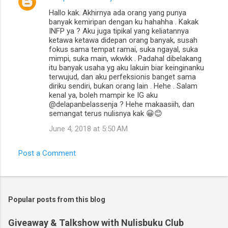
Hallo kak. Akhirnya ada orang yang punya
banyak kemiripan dengan ku hahahha . Kakak
INFP ya ? Aku juga tipikal yang keliatannya
ketawa ketawa didepan orang banyak, susah
fokus sama tempat ramai, suka ngayal, suka
mimpi, suka main, wkwkk . Padahal dibelakang
itu banyak usaha yg aku lakuin biar keinginanku
terwujud, dan aku perfeksionis banget sama
diriku sendiri, bukan orang lain . Hehe . Salam
kenal ya, boleh mampir ke IG aku
@delapanbelassenja ? Hehe makaasiih, dan
semangat terus nulisnya kak 😀😊
June 4, 2018 at 5:50 AM
Post a Comment
Popular posts from this blog
Giveaway & Talkshow with Nulisbuku Club