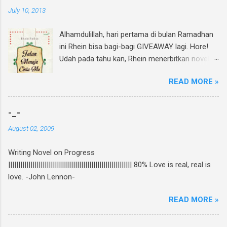
July 10, 2013
Alhamdulillah, hari pertama di bulan Ramadhan
ini Rhein bisa bagi-bagi GIVEAWAY lagi. Hore!
Udah pada tahu kan, Rhein menerbitkan novel
lagi dan di bulan Ramadhan ini insyAllah sudah
READ MORE »
beredar di toko buku, termasuk di beberapa
toko buku online. Bagi yang mau tahu behind
the scene pembuatan novel yang di re-cover
-_-
dan re-publish ini, bisa baca curhatan Rhein di
August 02, 2009
sini . Again, my novel re-published! :D Untuk
ikutan GIVEAWAY, gampang banget! Ini caranya:
Writing Novel on Progress
Follow twitter @rheinfathia dan Like Fan Page
||||||||||||||||||||||||||||||||||||||||||||||||||||||||||||| 80% Love is real, real is
Rhein Fathia Twitpic cover novel " Jalan Menuju
love. -John Lennon-
Cinta-Mu " dan mention 2 temanmu untuk
ikutan. Kalimatnya: " Ikutan GIVEAWAY
READ MORE »
#JalanMenujuCintaMu novel @rheinfathia yuk,
@[nama teman1] @[nama teman2] Info