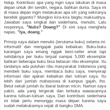
hidup. Kontribusi apa yang ingin saya lakukan di masa
depan untuk diri sendiri, negara, bahkan dunia. Saya ini
di masa depan ingin melakukan apa sih yang sekiranya
berefek gigantis? Mungkin kira-kira begitu maksudnya.
Jawaban saya singkat dan sederhana, menulis. Lalu
responnya,
"Nulis? Doang?"
Di sini saya menghela
napas.
"Iya, doang."
Prinsip saya dalam menulis (terutama buku) selama ini:
informatif dan mengajak pada kebaikan. Buku-buku
karangan saya emang nggak best-seller amat tapi
setidaknya per buku terjual sampai 5,000 eksemplar
bahkan beberapa buku bisa belasan ribu eksemplar. Itu
tandanya ada puluhan ribu masyarakat Indonesia yang
membeli buku saya, membaca buku saya, menyerap
informasi dan ajakan kebaikan dari tulisan saya. Itu
lebih dari jumlah mahasiswa di kampus gajah, lho.
Betul sekali jumlah itu ibarat butiran micin. Namun saya
yakin, ada yang tergerak dan terbuka wawasannya
karena tulisan-tulisan saya. Dan kontribusi sederhana
ini tidak perlu menunggu masa depan karena saya
sudah melakukannya sejak di bangku SMA.