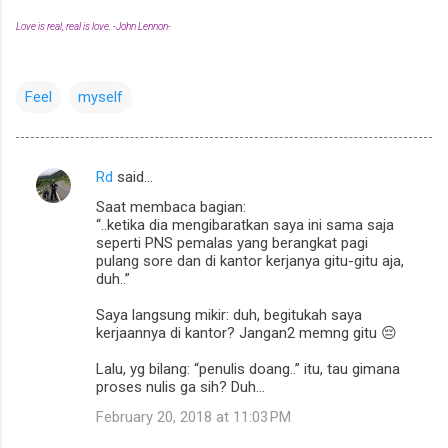
Love is real, real is love. -John Lennon-
Feel
myself
Rd
said…
C
Saat membaca bagian:
o
“..ketika dia mengibaratkan saya ini sama saja
m
seperti PNS pemalas yang berangkat pagi
pulang sore dan di kantor kerjanya gitu-gitu aja,
m
duh..”
e
Saya langsung mikir: duh, begitukah saya
n
kerjaannya di kantor? Jangan2 memng gitu 😔
t
Lalu, yg bilang: “penulis doang..” itu, tau gimana
s
proses nulis ga sih? Duh...
February 20, 2018 at 11:03 PM