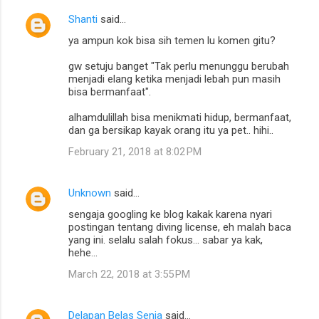
Shanti
said…
ya ampun kok bisa sih temen lu komen gitu?
gw setuju banget "Tak perlu menunggu berubah
menjadi elang ketika menjadi lebah pun masih
bisa bermanfaat".
alhamdulillah bisa menikmati hidup, bermanfaat,
dan ga bersikap kayak orang itu ya pet.. hihi..
February 21, 2018 at 8:02 PM
Unknown
said…
sengaja googling ke blog kakak karena nyari
postingan tentang diving license, eh malah baca
yang ini. selalu salah fokus... sabar ya kak,
hehe...
March 22, 2018 at 3:55 PM
Delapan Belas Senja
said…