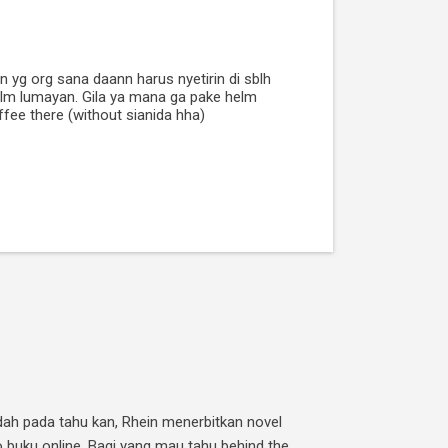
 yg org sana daann harus nyetirin di sblh
mlm lumayan. Gila ya mana ga pake helm
ffee there (without sianida hha)
Udah pada tahu kan, Rhein menerbitkan novel
o buku online. Bagi yang mau tahu behind the