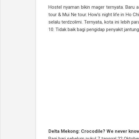
Hostel nyaman bikin mager ternyata. Baru 
tour & Mui Ne tour. How’s night life in Ho C
selalu terdzolimi. Ternyata, kota ini lebih p
10. Tidak baik bagi pengidap penyakit jantung
Delta Mekong: Crocodile? We never kno
Pagi hari sebelum pukul 7 tanggal 22 Oktober