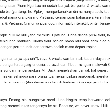
anjang jalan Pham Ngu Lao ini sudah banyak bis parkir & wisatawan 
uide bis (ganteng, lho #plak) memperkenalkan diri namanya Jack, ke
nyebut nama orang-orang Vietnam. Kemampuan bahasanya keren, kare
ina, & Vietnam. Orangnya juga lucu, informatif, interaktif, pinter ba
r dulu ke kuil yang memiliki 3 patung Budha denga pose tidur, be
ehidupan manusia. Budha tidur adalah masa lalu saat tidak bisa ap
 dengan perut buncit dan tertawa adalah masa depan impian.
ungai namanya apa sih?), saya & wisatawan lain naik kapal nelayan 
 sungai terpanjang di dunia, berawal dari Tibet, mengalir melewati 
uri sungai menyenangkan. Mr. Jack menjelaskan banyak hal seperti
if miskin sehingga para orang tua menginginkan anak-anak mereka p
ayah delta mekong (dan desa-desa lain di Vietnam) kini sepi pendudu
aya. Emang sih, sungainya meski luas bingits tetap berwarna cok
rang mencelupkan tangannya ke air.. Because, we never know.. Hiiiii…