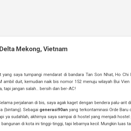
Skip to main content
 Delta Mekong, Vietnam
t yang saya tumpangi mendarat di bandara Tan Son Nhat, Ho Chi M
ATM ambil duit, kemudian naik bis nomor 152 menuju wilayah Bui Vie
ja, tapi jangan salah… bersih dan ber-AC!
elama perjalanan di bis, saya agak kaget dengan bendera palu-arit d
a (bintang). Sebagai
generasi90an
yang terkontaminasi Orde Baru d
pi ya sudahlah, akhirnya saya sampai di hostel yang menjadi hostel p
bangunan di kota ini tinggi-tinggi, tapi lebarnya kecil. Mungkin luas ta