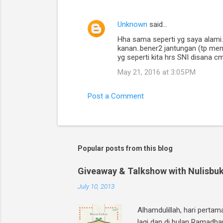
Unknown
said…
Hha sama seperti yg saya alami.
kanan..bener2 jantungan (tp men
yg seperti kita hrs SNI disana c
May 21, 2016 at 3:05 PM
Post a Comment
Popular posts from this blog
Giveaway & Talkshow with Nulisbuk
July 10, 2013
Alhamdulillah, hari perta
lagi dan di bulan Ramadha