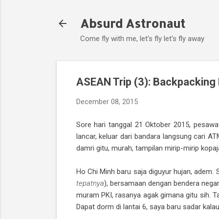
Absurd Astronaut
Come fly with me, let's fly let's fly away
ASEAN Trip (3): Backpacking
December 08, 2015
Sore hari tanggal 21 Oktober 2015, pesawa
lancar, keluar dari bandara langsung cari 
damri gitu, murah, tampilan mirip-mirip kopa
Ho Chi Minh baru saja diguyur hujan, adem. S
tepatnya
), bersamaan dengan bendera negar
muram PKI, rasanya agak gimana gitu sih. Ta
Dapat dorm di lantai 6, saya baru sadar kalau 