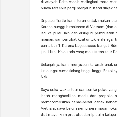
di wilayah Delta masih melingkari mata me
buaya tersebut pergi menjauh. Kami diajak ber
Di pulau Turtle kami turun untuk makan si
Karena sungguh makanan di Vietnam (dan s
lagi ke pulau lain dan disuguhi pembuatan 
mainan, sampai obat kuat untuk lelaki agar 
cuma beli 1. Karena baguuussss banget. Bibir
jual. Hiks.. Kalau ada yang mau ikutan tour De
Selanjutnya kami menyusuri ke anak-anak sun
kiri sungai cuma ilalang tinggi-tinggi. Poko
Nak.
Saya suka waktu tour sampai ke pulau yang
lebah menghasilkan madu dan propolis se
mempromosikan benar-benar cantik banget p
Vietnam, saya belum nemu perempuan lokal 
diet mayo, krim propolis, dan lip balm kelapa.