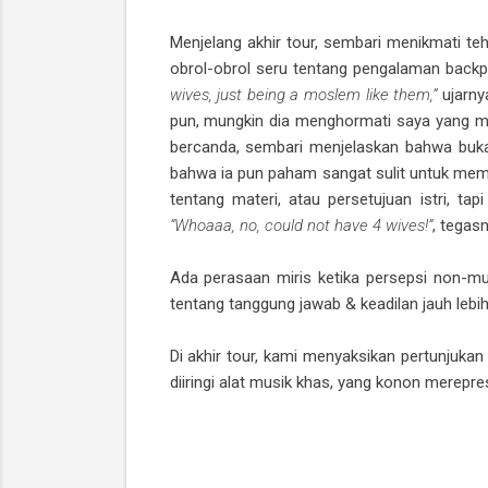
Menjelang akhir tour, sembari menikmati te
obrol-obrol seru tentang pengalaman backp
wives, just being a moslem like them,”
ujarny
pun, mungkin dia menghormati saya yang 
bercanda, sembari menjelaskan bahwa buka
bahwa ia pun paham sangat sulit untuk memil
tentang materi, atau persetujuan istri, t
“Whoaaa, no, could not have 4 wives!”
, tegasn
Ada perasaan miris ketika persepsi non-mu
tentang tanggung jawab & keadilan jauh leb
Di akhir tour, kami menyaksikan pertunjuka
diiringi alat musik khas, yang konon merepr