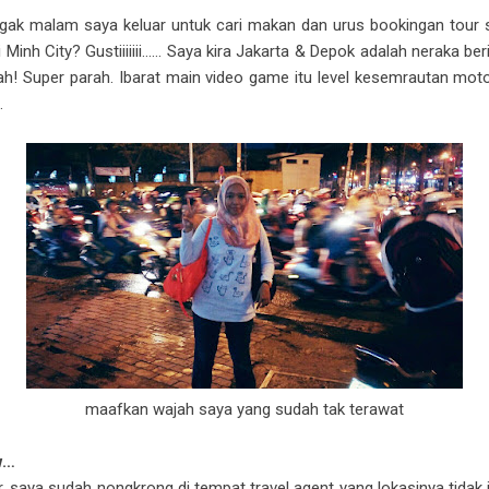
agak malam saya keluar untuk cari makan dan urus bookingan tour s
hi Minh City? Gustiiiiiii…… Saya kira Jakarta & Depok adalah neraka 
arah! Super parah. Ibarat main video game itu level kesemrautan motor
.
maafkan wajah saya yang sudah tak terawat
w…
, saya sudah nongkrong di tempat travel agent yang lokasinya tidak j