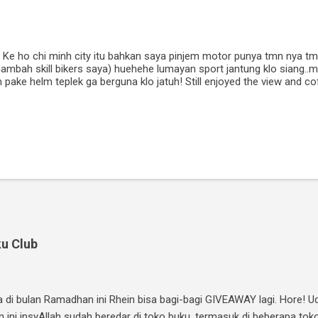
 Ke ho chi minh city itu bahkan saya pinjem motor punya tmn nya tmn
ambah skill bikers saya) huehehe lumayan sport jantung klo siang..
m pake helm teplek ga berguna klo jatuh! Still enjoyed the view and co
u Club
ma di bulan Ramadhan ini Rhein bisa bagi-bagi GIVEAWAY lagi. Hore! 
n ini insyAllah sudah beredar di toko buku, termasuk di beberapa tok