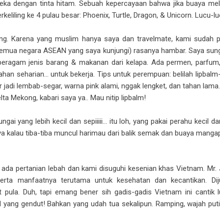
reka dengan tinta hitam. Sebuah kepercayaan bahwa jika buaya me
keliling ke 4 pulau besar: Phoenix, Turtle, Dragon, & Unicorn. Lucu-l
ang. Karena yang muslim hanya saya dan travelmate, kami sudah 
emua negara ASEAN yang saya kunjungi) rasanya hambar. Saya sung
beragam jenis barang & makanan dari kelapa. Ada permen, parfum, 
tahan seharian… untuk bekerja. Tips untuk perempuan: belilah lipb
 jadi lembab-segar, warna pink alami, nggak lengket, dan tahan lama
lta Mekong, kabari saya ya.. Mau nitip lipbalm!
gai yang lebih kecil dan sepiiiii… itu loh, yang pakai perahu kecil 
knya kalau tiba-tiba muncul harimau dari balik semak dan buaya mang
 ada pertanian lebah dan kami disuguhi kesenian khas Vietnam. Mr.
rta manfaatnya terutama untuk kesehatan dan kecantikan. Dij
ula. Duh, tapi emang bener sih gadis-gadis Vietnam ini cantik l
yang gendut! Bahkan yang udah tua sekalipun. Ramping, wajah putih