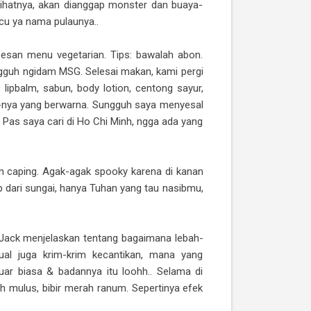
lihatnya, akan dianggap monster dan buaya-
ucu ya nama pulaunya..
pesan menu vegetarian. Tips: bawalah abon.
guh ngidam MSG. Selesai makan, kami pergi
lipbalm, sabun, body lotion, centong sayur,
alm-nya yang berwarna. Sungguh saya menyesal
. Pas saya cari di Ho Chi Minh, ngga ada yang
dan caping. Agak-agak spooky karena di kanan
ap dari sungai, hanya Tuhan yang tau nasibmu,
 Jack menjelaskan tentang bagaimana lebah-
ual juga krim-krim kecantikan, mana yang
uar biasa & badannya itu loohh.. Selama di
 mulus, bibir merah ranum. Sepertinya efek