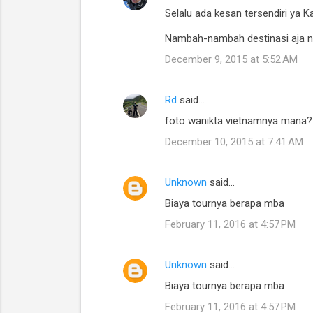
Selalu ada kesan tersendiri ya Ka
o
m
Nambah-nambah destinasi aja ni
m
December 9, 2015 at 5:52 AM
e
n
Rd
said…
t
foto wanikta vietnamnya mana? 
s
December 10, 2015 at 7:41 AM
Unknown
said…
Biaya tournya berapa mba
February 11, 2016 at 4:57 PM
Unknown
said…
Biaya tournya berapa mba
February 11, 2016 at 4:57 PM