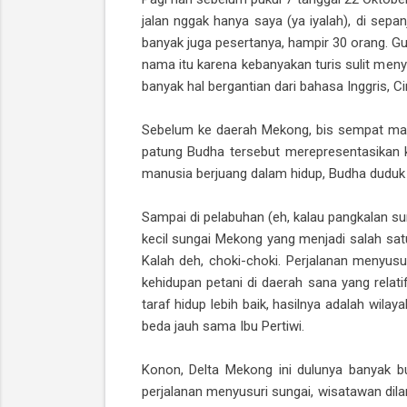
jalan nggak hanya saya (ya iyalah), di sep
banyak juga pesertanya, hampir 30 orang. G
nama itu karena kebanyakan turis sulit me
banyak hal bergantian dari bahasa Inggris, C
Sebelum ke daerah Mekong, bis sempat mampi
patung Budha tersebut merepresentasikan k
manusia berjuang dalam hidup, Budha duduk
Sampai di pelabuhan (eh, kalau pangkalan s
kecil sungai Mekong yang menjadi salah satu
Kalah deh, choki-choki. Perjalanan menyus
kehidupan petani di daerah sana yang relat
taraf hidup lebih baik, hasilnya adalah wil
beda jauh sama Ibu Pertiwi.
Konon, Delta Mekong ini dulunya banyak bu
perjalanan menyusuri sungai, wisatawan dila