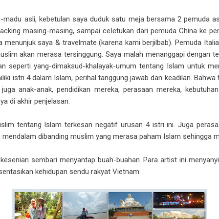
h-madu asli, kebetulan saya duduk satu meja bersama 2 pemuda asal 
acking masing-masing, sampai celetukan dari pemuda China ke pem
a menunjuk saya & travelmate (karena kami berjilbab). Pemuda Ital
muslim akan merasa tersinggung. Saya malah menanggapi dengan 
n seperti yang-dimaksud-khalayak-umum tentang Islam untuk memi
iki istri 4 dalam Islam, perihal tanggung jawab dan keadilan. Bahwa 
api juga anak-anak, pendidikan mereka, perasaan mereka, kebutu
ya di akhir penjelasan.
slim tentang Islam terkesan negatif urusan 4 istri ini. Juga p
ih mendalam dibanding muslim yang merasa paham Islam sehingga mera
n kesenian sembari menyantap buah-buahan. Para artist ini menyanyi
esentasikan kehidupan sendu rakyat Vietnam.