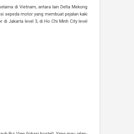
elama di Vietnam, antara lain Delta Mekong
berisi sepeda motor yang membuat pejalan kaki
 di Jakarta level 3, di Ho Chi Minh City level
auh Bui Vien (lokasi hostel). Yang mau jalan-