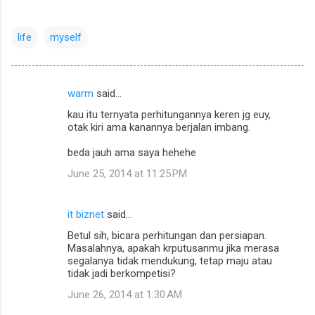
life
myself
warm
said…
C
kau itu ternyata perhitungannya keren jg euy,
o
otak kiri ama kanannya berjalan imbang.
m
beda jauh ama saya hehehe
m
June 25, 2014 at 11:25 PM
e
n
it biznet
said…
t
Betul sih, bicara perhitungan dan persiapan.
s
Masalahnya, apakah krputusanmu jika merasa
segalanya tidak mendukung, tetap maju atau
tidak jadi berkompetisi?
June 26, 2014 at 1:30 AM