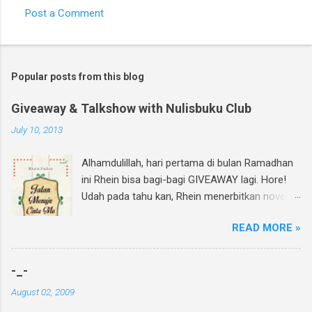
Post a Comment
Popular posts from this blog
Giveaway & Talkshow with Nulisbuku Club
July 10, 2013
Alhamdulillah, hari pertama di bulan Ramadhan
ini Rhein bisa bagi-bagi GIVEAWAY lagi. Hore!
Udah pada tahu kan, Rhein menerbitkan novel
lagi dan di bulan Ramadhan ini insyAllah sudah
READ MORE »
beredar di toko buku, termasuk di beberapa
toko buku online. Bagi yang mau tahu behind
the scene pembuatan novel yang di re-cover
-_-
dan re-publish ini, bisa baca curhatan Rhein di
August 02, 2009
sini . Again, my novel re-published! :D Untuk