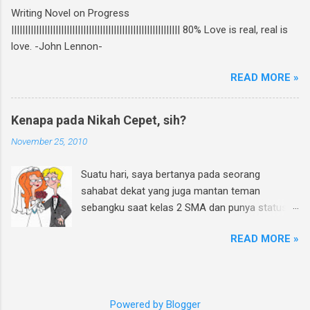
ikutan GIVEAWAY, gampang banget! Ini caranya:
Writing Novel on Progress
Follow twitter @rheinfathia dan Like Fan Page
||||||||||||||||||||||||||||||||||||||||||||||||||||||||||||| 80% Love is real, real is
Rhein Fathia Twitpic cover novel " Jalan Menuju
love. -John Lennon-
Cinta-Mu " dan mention 2 temanmu untuk
ikutan. Kalimatnya: " Ikutan GIVEAWAY
READ MORE »
#JalanMenujuCintaMu novel @rheinfathia yuk,
@[nama teman1] @[nama teman2] Info
www.rheinfathia.com " Boleh nge-twit berkali-
Kenapa pada Nikah Cepet, sih?
kali dan ajak teman sebanyak mungkin :).
November 25, 2010
Contoh: Nggak punya twitter? Bisa upload foto
cover novel "Jalan Menuju Cinta-Mu" di
Suatu hari, saya bertanya pada seorang
Facebook kamu, sertakan link
sahabat dekat yang juga mantan teman
www.rheinfathia.com, dan tag temanmu.
sebangku saat kelas 2 SMA dan punya status
Posting link f...
pengantin baru. Ya, teman sebangku saya saat
READ MORE »
SMP dan SMA memang banyak yang sudah
menikah. Saya : Hey, gimana nih rasanya jadi
pengantin baru? * kedip-kedip centil dan
menggoda * Teman : Rasanya nggak enak,
Powered by Blogger
Pet... *ia menunduk berwajah sendu. Dan sekilas