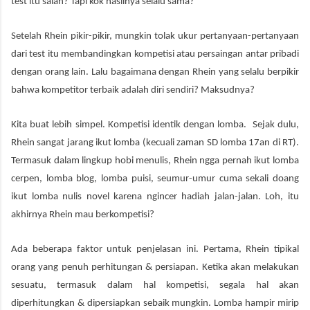
test itu salah? Tapi kok hasilnya selalu sama?
Setelah Rhein pikir-pikir, mungkin tolak ukur pertanyaan-pertanyaan
dari test itu membandingkan kompetisi atau persaingan antar pribadi
dengan orang lain. Lalu bagaimana dengan Rhein yang selalu berpikir
bahwa kompetitor terbaik adalah diri sendiri? Maksudnya?
Kita buat lebih simpel. Kompetisi identik dengan lomba. Sejak dulu,
Rhein sangat jarang ikut lomba (kecuali zaman SD lomba 17an di RT).
Termasuk dalam lingkup hobi menulis, Rhein ngga pernah ikut lomba
cerpen, lomba blog, lomba puisi, seumur-umur cuma sekali doang
ikut lomba nulis novel karena ngincer hadiah jalan-jalan. Loh, itu
akhirnya Rhein mau berkompetisi?
Ada beberapa faktor untuk penjelasan ini. Pertama, Rhein tipikal
orang yang penuh perhitungan & persiapan. Ketika akan melakukan
sesuatu, termasuk dalam hal kompetisi, segala hal akan
diperhitungkan & dipersiapkan sebaik mungkin. Lomba hampir mirip