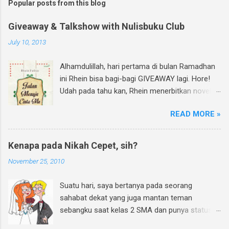
Popular posts from this blog
Giveaway & Talkshow with Nulisbuku Club
July 10, 2013
Alhamdulillah, hari pertama di bulan Ramadhan
ini Rhein bisa bagi-bagi GIVEAWAY lagi. Hore!
Udah pada tahu kan, Rhein menerbitkan novel
lagi dan di bulan Ramadhan ini insyAllah sudah
READ MORE »
beredar di toko buku, termasuk di beberapa
toko buku online. Bagi yang mau tahu behind
the scene pembuatan novel yang di re-cover
Kenapa pada Nikah Cepet, sih?
dan re-publish ini, bisa baca curhatan Rhein di
November 25, 2010
sini . Again, my novel re-published! :D Untuk
ikutan GIVEAWAY, gampang banget! Ini caranya:
Suatu hari, saya bertanya pada seorang
Follow twitter @rheinfathia dan Like Fan Page
sahabat dekat yang juga mantan teman
Rhein Fathia Twitpic cover novel " Jalan Menuju
sebangku saat kelas 2 SMA dan punya status
Cinta-Mu " dan mention 2 temanmu untuk
pengantin baru. Ya, teman sebangku saya saat
ikutan. Kalimatnya: " Ikutan GIVEAWAY