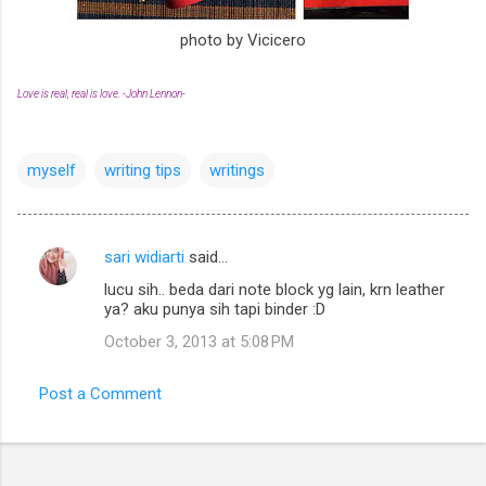
photo by Vicicero
Love is real, real is love. -John Lennon-
myself
writing tips
writings
sari widiarti
said…
C
lucu sih.. beda dari note block yg lain, krn leather
o
ya? aku punya sih tapi binder :D
m
October 3, 2013 at 5:08 PM
m
e
Post a Comment
n
t
s