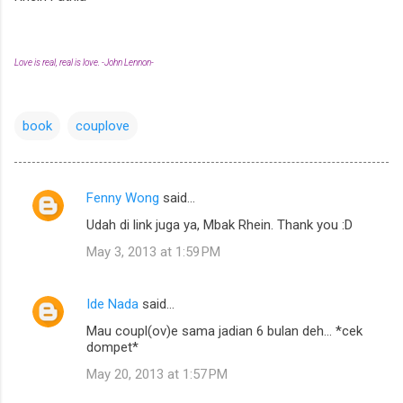
Love is real, real is love. -John Lennon-
book
couplove
Fenny Wong
said…
C
Udah di link juga ya, Mbak Rhein. Thank you :D
o
May 3, 2013 at 1:59 PM
m
m
Ide Nada
said…
e
Mau coupl(ov)e sama jadian 6 bulan deh... *cek
n
dompet*
t
May 20, 2013 at 1:57 PM
s