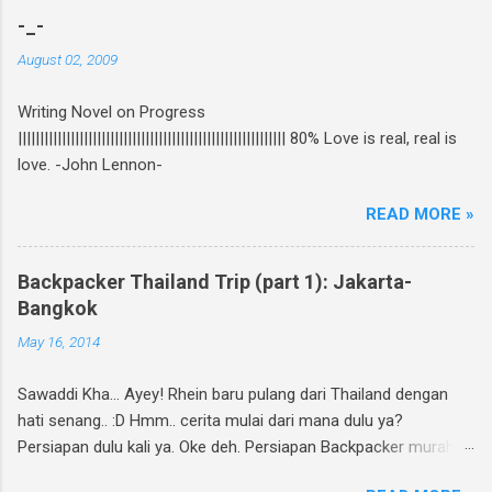
the scene pembuatan novel yang di re-cover
-_-
dan re-publish ini, bisa baca curhatan Rhein di
August 02, 2009
sini . Again, my novel re-published! :D Untuk
ikutan GIVEAWAY, gampang banget! Ini caranya:
Writing Novel on Progress
Follow twitter @rheinfathia dan Like Fan Page
||||||||||||||||||||||||||||||||||||||||||||||||||||||||||||| 80% Love is real, real is
Rhein Fathia Twitpic cover novel " Jalan Menuju
love. -John Lennon-
Cinta-Mu " dan mention 2 temanmu untuk
ikutan. Kalimatnya: " Ikutan GIVEAWAY
READ MORE »
#JalanMenujuCintaMu novel @rheinfathia yuk,
@[nama teman1] @[nama teman2] Info
www.rheinfathia.com " Boleh nge-twit berkali-
Backpacker Thailand Trip (part 1): Jakarta-
kali dan ajak teman sebanyak mungkin :).
Bangkok
Contoh: Nggak punya twitter? Bisa upload foto
May 16, 2014
cover novel "Jalan Menuju Cinta-Mu" di
Facebook kamu, sertakan link
Sawaddi Kha... Ayey! Rhein baru pulang dari Thailand dengan
www.rheinfathia.com, dan tag temanmu.
hati senang.. :D Hmm.. cerita mulai dari mana dulu ya?
Posting link f...
Persiapan dulu kali ya. Oke deh. Persiapan Backpacker murah
meriah. Selain sama keluarga atau dapat fasilitas dari instansi