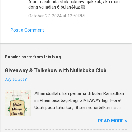
Atau masih ada stok bukunya gak kak, aku mau
dong yg jadian 6 bulan😭🙏🏻
October 27, 2024 at 12:50 PM
Post a Comment
Popular posts from this blog
Giveaway & Talkshow with Nulisbuku Club
July 10, 2013
Alhamdulillah, hari pertama di bulan Ramadhan
ini Rhein bisa bagi-bagi GIVEAWAY lagi. Hore!
Udah pada tahu kan, Rhein menerbitkan novel
lagi dan di bulan Ramadhan ini insyAllah sudah
READ MORE »
beredar di toko buku, termasuk di beberapa
toko buku online. Bagi yang mau tahu behind