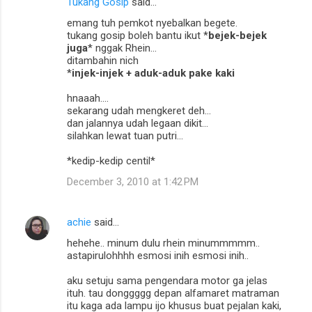
Tukang Gosip
said…
n
emang tuh pemkot nyebalkan begete.
t
tukang gosip boleh bantu ikut *
bejek-bejek
juga
* nggak Rhein...
s
ditambahin nich
*
injek-injek + aduk-aduk pake kaki
hnaaah....
sekarang udah mengkeret deh...
dan jalannya udah legaan dikit...
silahkan lewat tuan putri...
*kedip-kedip centil*
December 3, 2010 at 1:42 PM
achie
said…
hehehe.. minum dulu rhein minummmmm..
astapirulohhhh esmosi inih esmosi inih..
aku setuju sama pengendara motor ga jelas
ituh. tau donggggg depan alfamaret matraman
itu kaga ada lampu ijo khusus buat pejalan kaki,