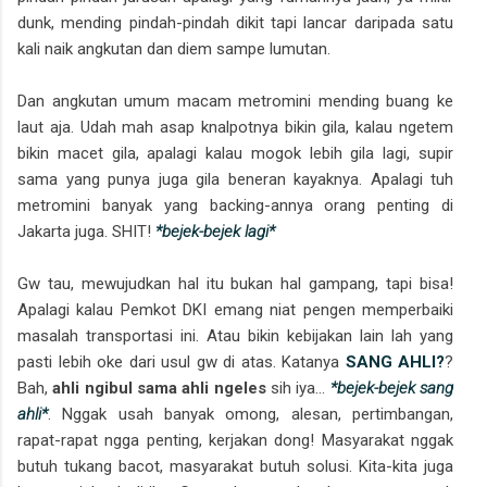
dunk, mending pindah-pindah dikit tapi lancar daripada satu
kali naik angkutan dan diem sampe lumutan.
Dan angkutan umum macam metromini mending buang ke
laut aja. Udah mah asap knalpotnya bikin gila, kalau ngetem
bikin macet gila, apalagi kalau mogok lebih gila lagi, supir
sama yang punya juga gila beneran kayaknya. Apalagi tuh
metromini banyak yang backing-annya orang penting di
Jakarta juga. SHIT!
*bejek-bejek lagi*
Gw tau, mewujudkan hal itu bukan hal gampang, tapi bisa!
Apalagi kalau Pemkot DKI emang niat pengen memperbaiki
masalah transportasi ini. Atau bikin kebijakan lain lah yang
pasti lebih oke dari usul gw di atas. Katanya
SANG AHLI?
?
Bah,
ahli ngibul sama ahli ngeles
sih iya...
*bejek-bejek sang
ahli*
. Nggak usah banyak omong, alesan, pertimbangan,
rapat-rapat ngga penting, kerjakan dong! Masyarakat nggak
butuh tukang bacot, masyarakat butuh solusi. Kita-kita juga