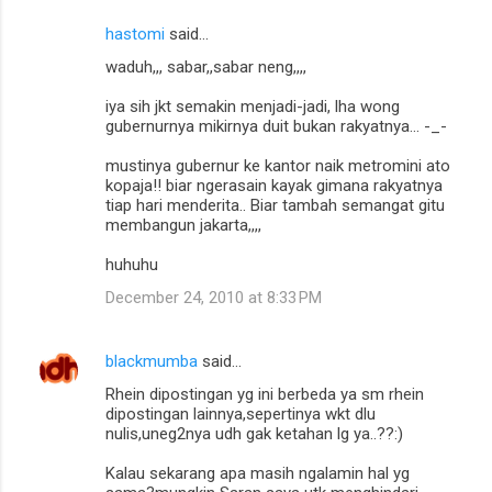
hastomi
said…
waduh,,, sabar,,sabar neng,,,,
iya sih jkt semakin menjadi-jadi, lha wong
gubernurnya mikirnya duit bukan rakyatnya... -_-
mustinya gubernur ke kantor naik metromini ato
kopaja!! biar ngerasain kayak gimana rakyatnya
tiap hari menderita.. Biar tambah semangat gitu
membangun jakarta,,,,
huhuhu
December 24, 2010 at 8:33 PM
blackmumba
said…
Rhein dipostingan yg ini berbeda ya sm rhein
dipostingan lainnya,sepertinya wkt dlu
nulis,uneg2nya udh gak ketahan lg ya..??:)
Kalau sekarang apa masih ngalamin hal yg