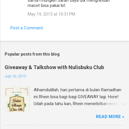
sama?mungkin Saran saya utk menghindari
macet bisa pakai krl.
May 19, 2015 at 10:31 PM
Post a Comment
Popular posts from this blog
Giveaway & Talkshow with Nulisbuku Club
July 10, 2013
Alhamdulillah, hari pertama di bulan Ramadhan
ini Rhein bisa bagi-bagi GIVEAWAY lagi. Hore!
Udah pada tahu kan, Rhein menerbitkan novel
lagi dan di bulan Ramadhan ini insyAllah sudah
READ MORE »
beredar di toko buku, termasuk di beberapa
toko buku online. Bagi yang mau tahu behind