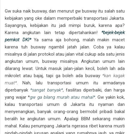
Gw suka naik busway, dan menurut gw busway itu salah satu
kebijakan yang oke dalam memperbaiki transportasi Jakarta.
Sayangnya, kebijakan itu jadi mimpi buruk, karena apa?
Karena angkutan lain tetap dipertahankan!
*bejek-bejek
pemkot DKI*
Ya sama aja bohong, malah makin macet
karena tuh busway ngambil jatah jalan. Coba ya kalau
misalnya di jalan protokol atau jalan vital cukup ada satu jenis
angkutan umum, busway misalnya. Angkutan umum lain
dilarang lewat. Untuk masuk jalan-jalan kecil, boleh lah ada
mikrolet atau bajaj, tapi ga boleh ada busway
*kan kagak
muat*
. Nah, lalu transportasi umum itu armadanya
diperbanyak
*sangat banyak*
, fasilitas diperbaiki, dan harga
yang wajar *
gw ga bilang murah atau mahal*
. Gw yakin kok,
kalau transportasi umum di Jakarta itu nyaman dan
menyenangkan, banyak orang-orang bermobil pribadi bakal
beralih ke angkutan umum. Apalagi BBM sekarang makin
mahal. Kalau penumpang Jakarta ngerasa ribet karena musti
pindah-pindah jurusan apalagi yang rumahnya jauh, ya mikir