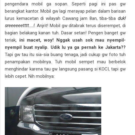
pengendara mobil ga sopan. Seperti pagi ini pas gw
berangkat kantor. Mobil gw lagi merayap pelan dalam barisan
lurus kemacetan di wilayah Cawang jam 8an, tiba-tiba
duk!
sreeeeeetttt.....!.
Anjrit! Mobil gw ditabrak terus diserempet, di
bagian belakang kanan tuh. Dasar setan! Pengen banget gw
teriak,
ini macet, woy! Nggak usah sok mau nyempil-
nyempil buat nyalip. Udik lu ya ga pernah ke Jakarta??
Tapi gw tau itu sia-sia buang tenaga, jadi cukup gw foto tuh
penampakan mobilnya. Tuh mobil sempet mau berbelok
menghindar karena tau gw langsung pasang si KOCI, tapi gw
lebih cepet. Nih mobilnya: