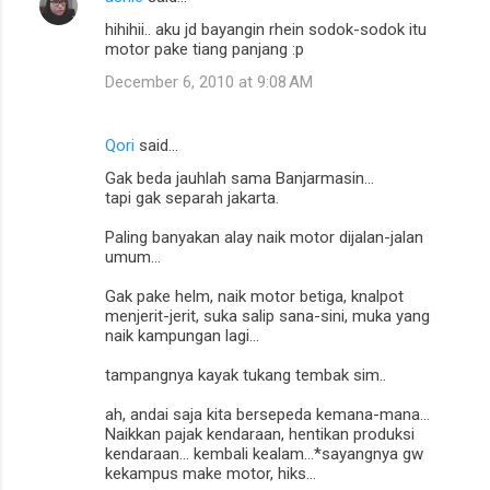
hihihii.. aku jd bayangin rhein sodok-sodok itu
motor pake tiang panjang :p
December 6, 2010 at 9:08 AM
Qori
said…
Gak beda jauhlah sama Banjarmasin...
tapi gak separah jakarta.
Paling banyakan alay naik motor dijalan-jalan
umum...
Gak pake helm, naik motor betiga, knalpot
menjerit-jerit, suka salip sana-sini, muka yang
naik kampungan lagi...
tampangnya kayak tukang tembak sim..
ah, andai saja kita bersepeda kemana-mana...
Naikkan pajak kendaraan, hentikan produksi
kendaraan... kembali kealam...*sayangnya gw
kekampus make motor, hiks...