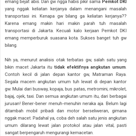
emang bejat abis. Dan gw ngga habis pikir sama
Pemkot DKI
yang nggak keliatan kerjanya dalam menangani masalah
transportasi ini. Kenapa gw bilang ga keliatan kerjanya??
Karena emang makin hari makin parah tuh masalah
transportasi di Jakarta. Kecuali kalo kerjaan Pemkot DKI
emang memperburuk suasana kota. Sukses banget tuh gw
bilang.
Nih ya, menurut analisis otak terbatas gw, salah satu yang
bikin macet Jakarta itu
tidak efektifnya angkutan umum
.
Contoh kecil di jalan depan kantor gw, Matraman Raya.
Segala macem angkutan umum tuh lewat di depan kantor
gw. Mulai dari busway, kopaja, bus patas, metromini, mikrolet,
bajaj, ojek, taxi. Dan semua angkutan umum itu, dari berbagai
jurusan! Bener-bener menuh-menuhin neraka aja. Belum lagi
ditambah mobil pribadi dan motor berseliweran, gimana
nggak macet. Padahal ya, coba deh salah satu jenis angkutan
umum dilarang lewat jalan protokol atau jalan vital, pasti
sangat berpengaruh mengurangi kemacetan.