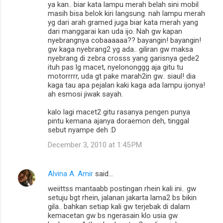
ya kan.. biar kata lampu merah belah sini mobil
masih bisa belok kiri langsung. nah lampu merah
yg dari arah gramed juga biar kata merah yang
dari manggarai kan uda ijo. Nah gw kapan
nyebrangnya cobaaaaaa?? bayangin! bayangin!
gw kaga nyebrang2 yg ada.. giliran gw maksa
nyebrang di zebra crosss yang garisnya gede2
ituh pas lg macet, nyelononggg aja gitu tu
motorrrrr, uda gt pake marah2in gw.. siaul! dia
kaga tau apa pejalan kaki kaga ada lampu ijonya!
ah esmosi jiwak sayah.
kalo lagi macet2 gitu rasanya pengen punya
pintu kemana ajanya doraemon deh, tinggal
sebut nyampe deh :D
December 3, 2010 at 1:45 PM
Alvina A. Amir
said…
weiittss mantaabb postingan rhein kali ini.. gw
setuju bgt rhein, jalanan jakarta lama2 bs bikin
gila.. bahkan setiap kali gw terjebak di dalam
kemacetan gw bs ngerasain klo usia gw