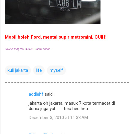
Mobil boleh Ford, mental supir metromini, CUIH!
Love is real, real is love. -John Lennon-
kuli jakarta
life
myself
addiehf
said…
C
jakarta oh jakarta, masuk 7 kota termacet di
o
dunia juga yah....... heu heu heu .....
m
December 3, 2010 at 11:38 AM
m
e