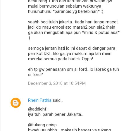
berkurang 1 thn dan kerutan2an di wajah gw
mulai bermunculan sebelum waktunya
huhuhuhuhu *paranoid yg berlebihan* :(
yaahh begitulah jakarta.. tiada hari tanpa macet.
jadi klo mau emosi ato marah2 pun sia2 rhein
ga akan mengubah apa pun *miris & putus asa*
:(
semoga jeritan hati lo ini dapat di dengar para
pemkot DKI.. klo ga, ya maklum aja lah rhein
mereka semua pada budek. Opps!
eh tp gw penasaran sm si ford.. lo labrak ga tuh
si ford?
December 3, 2010 at 10:54 PM
Rhein Fathia
said…
@addiehf:
iya tuh, parah bener Jakarta..
@tukang goisp:
hwaduuuuhhhh... makasih banget ya tukang