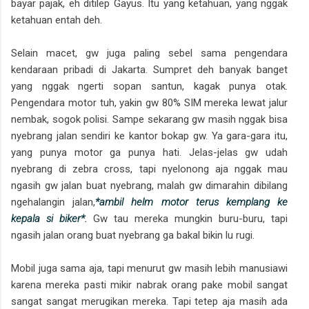
bayar pajak, eh ditilep Gayus. Itu yang ketahuan, yang nggak
ketahuan entah deh.
Selain macet, gw juga paling sebel sama pengendara
kendaraan pribadi di Jakarta. Sumpret deh banyak banget
yang nggak ngerti sopan santun, kagak punya otak.
Pengendara motor tuh, yakin gw 80% SIM mereka lewat jalur
nembak, sogok polisi. Sampe sekarang gw masih nggak bisa
nyebrang jalan sendiri ke kantor bokap gw. Ya gara-gara itu,
yang punya motor ga punya hati. Jelas-jelas gw udah
nyebrang di zebra cross, tapi nyelonong aja nggak mau
ngasih gw jalan buat nyebrang, malah gw dimarahin dibilang
ngehalangin jalan,
*ambil helm motor terus kemplang ke
kepala si biker*.
Gw tau mereka mungkin buru-buru, tapi
ngasih jalan orang buat nyebrang ga bakal bikin lu rugi.
Mobil juga sama aja, tapi menurut gw masih lebih manusiawi
karena mereka pasti mikir nabrak orang pake mobil sangat
sangat sangat merugikan mereka. Tapi tetep aja masih ada