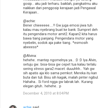
gosip... aku jadi terharu. baiklah, pangkatmu aku
naikkan dari penggosip kerajaan jadi Pengawal
Kerajaan...
@achie:
Bener chieeeeee.....!! Gw juga emosi jiwa tuh
kalau mau nyebrang buat ke bank. Sumpret deh
itu pengendara motor amit2. Kapan2 kita harus
bawa tiang panjang. Pengendara motor yang
nyebelin, sodok aja pake tiang.. *esmosih
abeeess*
@Alvina:
hehehe.. mantep ngomelnya ya... :D :D Iya Alvin,
setuju gw.. bisa-bisa gw cepet tua kalau terlalu
sering stress gara2 macet. duuuhhh... Yah gw
sih apatis aja klo sama pemkot. Mereka itu kan
buta dan tuli. Bisu sih kagak, malah pinter ngibul.
Hahaha... Si ford ngga gw labrak lah.. Kurang
elegan gituh.. hehehe.. :p
December 4, 2010 at 8:04 PM
achie
said…