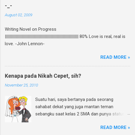
the scene pembuatan novel yang di re-cover
-_-
dan re-publish ini, bisa baca curhatan Rhein di
August 02, 2009
sini . Again, my novel re-published! :D Untuk
ikutan GIVEAWAY, gampang banget! Ini caranya:
Writing Novel on Progress
Follow twitter @rheinfathia dan Like Fan Page
||||||||||||||||||||||||||||||||||||||||||||||||||||||||||||| 80% Love is real, real is
Rhein Fathia Twitpic cover novel " Jalan Menuju
love. -John Lennon-
Cinta-Mu " dan mention 2 temanmu untuk
ikutan. Kalimatnya: " Ikutan GIVEAWAY
READ MORE »
#JalanMenujuCintaMu novel @rheinfathia yuk,
@[nama teman1] @[nama teman2] Info
www.rheinfathia.com " Boleh nge-twit berkali-
Kenapa pada Nikah Cepet, sih?
kali dan ajak teman sebanyak mungkin :).
November 25, 2010
Contoh: Nggak punya twitter? Bisa upload foto
cover novel "Jalan Menuju Cinta-Mu" di
Suatu hari, saya bertanya pada seorang
Facebook kamu, sertakan link
sahabat dekat yang juga mantan teman
www.rheinfathia.com, dan tag temanmu.
sebangku saat kelas 2 SMA dan punya status
Posting link f...
pengantin baru. Ya, teman sebangku saya saat
READ MORE »
SMP dan SMA memang banyak yang sudah