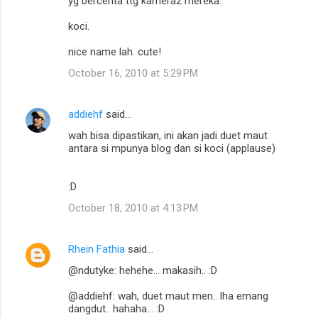
yg bercerita ttg kamera2 mereka.
koci.
nice name lah. cute!
October 16, 2010 at 5:29 PM
addiehf
said…
wah bisa dipastikan, ini akan jadi duet maut
antara si mpunya blog dan si koci (applause)
:D
October 18, 2010 at 4:13 PM
Rhein Fathia
said…
@ndutyke: hehehe... makasih.. :D
@addiehf: wah, duet maut men.. lha emang
dangdut.. hahaha... :D