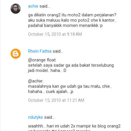
achie
said…
ga diliatin orang2 itu moto2 dalam perjalanan?
aku suka maluuu kalo mo poto2 otw k kantor..
padahal banyakkk momen menarikkk :p
October 15, 2010 at 9:18 AM
Rhein Fathia
said…
@orange float:
setelah saya sadar ga ada bakat terselubung
jadi model.. haha.. :D
@achie:
masalahnya kan gw udah ga tau malu, chie..
hahaha... cuek ajalah.. ;p
October 15, 2010 at 11:21 AM
ndutyke
said…
waahhh... hari ini udah 2x mampir ke blog orang2