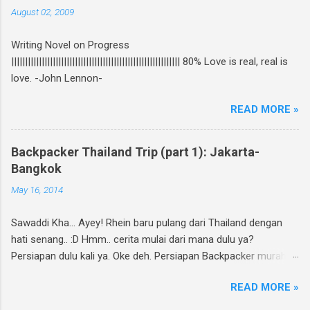
dan re-publish ini, bisa baca curhatan Rhein di
August 02, 2009
sini . Again, my novel re-published! :D Untuk
ikutan GIVEAWAY, gampang banget! Ini caranya:
Writing Novel on Progress
Follow twitter @rheinfathia dan Like Fan Page
||||||||||||||||||||||||||||||||||||||||||||||||||||||||||||| 80% Love is real, real is
Rhein Fathia Twitpic cover novel " Jalan Menuju
love. -John Lennon-
Cinta-Mu " dan mention 2 temanmu untuk
ikutan. Kalimatnya: " Ikutan GIVEAWAY
READ MORE »
#JalanMenujuCintaMu novel @rheinfathia yuk,
@[nama teman1] @[nama teman2] Info
www.rheinfathia.com " Boleh nge-twit berkali-
Backpacker Thailand Trip (part 1): Jakarta-
kali dan ajak teman sebanyak mungkin :).
Bangkok
Contoh: Nggak punya twitter? Bisa upload foto
May 16, 2014
cover novel "Jalan Menuju Cinta-Mu" di
Facebook kamu, sertakan link
Sawaddi Kha... Ayey! Rhein baru pulang dari Thailand dengan
www.rheinfathia.com, dan tag temanmu.
hati senang.. :D Hmm.. cerita mulai dari mana dulu ya?
Posting link f...
Persiapan dulu kali ya. Oke deh. Persiapan Backpacker murah
meriah. Selain sama keluarga atau dapat fasilitas dari instansi
READ MORE »
tertentu, Rhein selalu jalan-jalan ala backpacker. Why? Selain
murah juga karena males geret-geret koper. Hahaha... Rencana