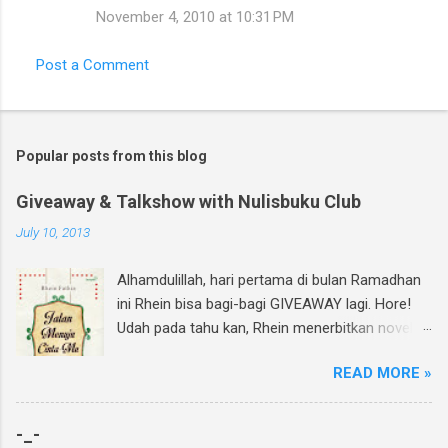
November 4, 2010 at 10:31 PM
Post a Comment
Popular posts from this blog
Giveaway & Talkshow with Nulisbuku Club
July 10, 2013
Alhamdulillah, hari pertama di bulan Ramadhan
ini Rhein bisa bagi-bagi GIVEAWAY lagi. Hore!
Udah pada tahu kan, Rhein menerbitkan novel
lagi dan di bulan Ramadhan ini insyAllah sudah
READ MORE »
beredar di toko buku, termasuk di beberapa
toko buku online. Bagi yang mau tahu behind
the scene pembuatan novel yang di re-cover
-_-