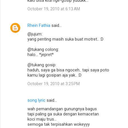
kalo bisa kita nge-gosip yuuukk...
October 19, 2010 at 6:13 AM
Rhein Fathia
said…
@jujum:
yang penting masih suka buat motret.. :D
@tukang colong:
halo... *jepret*
@tukang gosip:
haduh, saya ga bisa ngoceh.. tapi saya poto
kamu lagi gosipan aja yak.. :D
October 19, 2010 at 3:25 PM
song lyric
said…
wah pemandangan gunungnya bagus
tapi paling ga suka dengan kemacetan
koci maju trus...
semoga tak terpisahkan wokeyyy