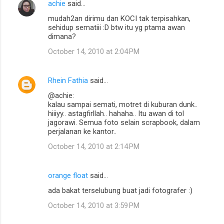
achie
said…
C
mudah2an dirimu dan KOCI tak terpisahkan,
o
sehidup sematiii :D btw itu yg ptama awan
m
dimana?
m
October 14, 2010 at 2:04 PM
e
n
Rhein Fathia
said…
t
@achie:
kalau sampai semati, motret di kuburan dunk..
s
hiiiyy.. astagfirllah.. hahaha.. Itu awan di tol
jagorawi. Semua foto selain scrapbook, dalam
perjalanan ke kantor..
October 14, 2010 at 2:14 PM
orange float
said…
ada bakat terselubung buat jadi fotografer :)
October 14, 2010 at 3:59 PM