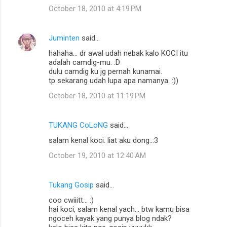
October 18, 2010 at 4:19 PM
Juminten
said…
hahaha... dr awal udah nebak kalo KOCI itu
adalah camdig-mu. :D
dulu camdig ku jg pernah kunamai.
tp sekarang udah lupa apa namanya. :))
October 18, 2010 at 11:19 PM
TUKANG CoLoNG
said…
salam kenal koci. liat aku dong..:3
October 19, 2010 at 12:40 AM
Tukang Gosip
said…
coo cwiiitt... :)
hai koci, salam kenal yach... btw kamu bisa
ngoceh kayak yang punya blog ndak?