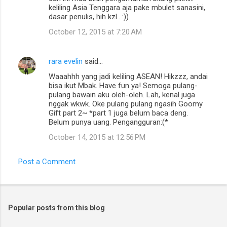
m
keliling Asia Tenggara aja pake mbulet sanasini,
dasar penulis, hih kzl.. :))
m
October 12, 2015 at 7:20 AM
e
n
rara evelin
said…
t
Waaahhh yang jadi keliling ASEAN! Hikzzz, andai
s
bisa ikut Mbak. Have fun ya! Semoga pulang-
pulang bawain aku oleh-oleh. Lah, kenal juga
nggak wkwk. Oke pulang pulang ngasih Goomy
Gift part 2~ *part 1 juga belum baca deng.
Belum punya uang. Pengangguran:(*
October 14, 2015 at 12:56 PM
Post a Comment
Popular posts from this blog