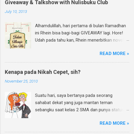
Giveaway & Talkshow with Nulisbuku Club
July 10, 2013
Alhamdulillah, hari pertama di bulan Ramadhan
ini Rhein bisa bagi-bagi GIVEAWAY lagi. Hore!
Udah pada tahu kan, Rhein menerbitkan novel
lagi dan di bulan Ramadhan ini insyAllah sudah
READ MORE »
beredar di toko buku, termasuk di beberapa
toko buku online. Bagi yang mau tahu behind
the scene pembuatan novel yang di re-cover
Kenapa pada Nikah Cepet, sih?
dan re-publish ini, bisa baca curhatan Rhein di
November 25, 2010
sini . Again, my novel re-published! :D Untuk
ikutan GIVEAWAY, gampang banget! Ini caranya:
Suatu hari, saya bertanya pada seorang
Follow twitter @rheinfathia dan Like Fan Page
sahabat dekat yang juga mantan teman
Rhein Fathia Twitpic cover novel " Jalan Menuju
sebangku saat kelas 2 SMA dan punya status
Cinta-Mu " dan mention 2 temanmu untuk
pengantin baru. Ya, teman sebangku saya saat
ikutan. Kalimatnya: " Ikutan GIVEAWAY
READ MORE »
SMP dan SMA memang banyak yang sudah
#JalanMenujuCintaMu novel @rheinfathia yuk,
menikah. Saya : Hey, gimana nih rasanya jadi
@[nama teman1] @[nama teman2] Info