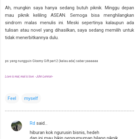
Ah, mungkin saya hanya sedang butuh piknik. Minggu depan
mau piknik keliling ASEAN. Semoga bisa menghilangkan
sindrom malas menulis ini. Meski sepertinya kalaupun ada
tulisan atau novel yang dihasilkan, saya sedang memilih untuk
tidak menerbitkannya dulu.
ps: yang nungguin Gloomy Gift part 2 (kalau ada) sabar yaaaaaa
Love is real, real is love. -John Lennon-
Feel
myself
Rd
said…
C
hiburan kok ngurusin bisnis, hedeh
o
dan ini mau bikin pengumuman bilang piknik