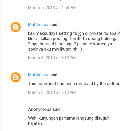
o
March 5, 2013 at 4:58 PM
m
m
MaChuLuv
said…
e
kak maksudnya setting fb jgn di private itu apa ?
n
klo misalkan posting di note fb doang boleh ga
t
? apa harus d blog juga ? pleasee komen ya
soalnya aku mw ikutan nhi :)
s
March 6, 2013 at 5:12 PM
MaChuLuv
said…
This comment has been removed by the author.
March 6, 2013 at 5:12 PM
Anonymous said…
Wah, kunjungan pertama langsung disuguhi
hajatan...