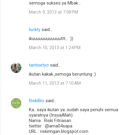
semoga sukses ya Mbak...
March 9, 2013 at 7:08 PM
luckty
said…
ikuuuuuuuuuuuuttt... :))
March 10, 2013 at 1:24 PM
tantisetyo
said…
ikutan kakak.,semoga beruntung :)
March 11, 2013 at 7:10 AM
RiskiBio
said…
Ka...saya ikutan ya..sudah saya penuhi semua
syaratnya (InsyaAllah)
Nama : Riski Fitriasari
twitter : @ama04sapa
URL : riskiringan.blogspot.com