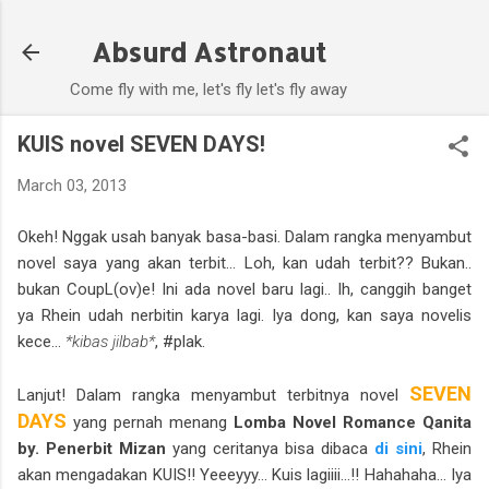
Skip to main content
Absurd Astronaut
Come fly with me, let's fly let's fly away
KUIS novel SEVEN DAYS!
March 03, 2013
Okeh! Nggak usah banyak basa-basi. Dalam rangka menyambut
novel saya yang akan terbit... Loh, kan udah terbit?? Bukan..
bukan CoupL(ov)e! Ini ada novel baru lagi.. Ih, canggih banget
ya Rhein udah nerbitin karya lagi. Iya dong, kan saya novelis
kece...
*kibas jilbab*
, #plak.
SEVEN
Lanjut! Dalam rangka menyambut terbitnya novel
DAYS
yang pernah menang
Lomba Novel Romance Qanita
by. Penerbit Mizan
yang ceritanya bisa dibaca
di sini
, Rhein
akan mengadakan KUIS!! Yeeeyyy... Kuis lagiiii...!! Hahahaha... Iya