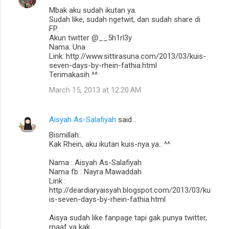
Mbak aku sudah ikutan ya.
Sudah like, sudah ngetwit, dan sudah share di
FP.
Akun twitter @__5h1rl3y
Nama: Una
Link: http://www.sittirasuna.com/2013/03/kuis-
seven-days-by-rhein-fathia.html
Terimakasih ^^
March 15, 2013 at 12:20 AM
Aisyah As-Salafiyah
said…
Bismillah..
Kak Rhein, aku ikutan kuis-nya ya.. ^^
Nama : Aisyah As-Salafiyah
Nama fb : Nayra Mawaddah
Link :
http://deardiaryaisyah.blogspot.com/2013/03/ku
is-seven-days-by-rhein-fathia.html
Aisya sudah like fanpage tapi gak punya twitter,
maaf ya kak..