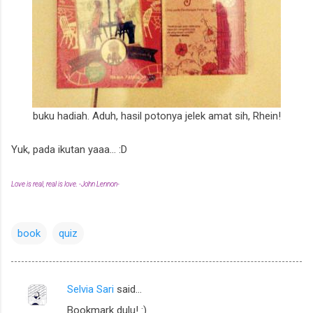
buku hadiah. Aduh, hasil potonya jelek amat sih, Rhein!
Yuk, pada ikutan yaaa... :D
Love is real, real is love. -John Lennon-
book
quiz
Selvia Sari
said…
C
Bookmark dulu! :)