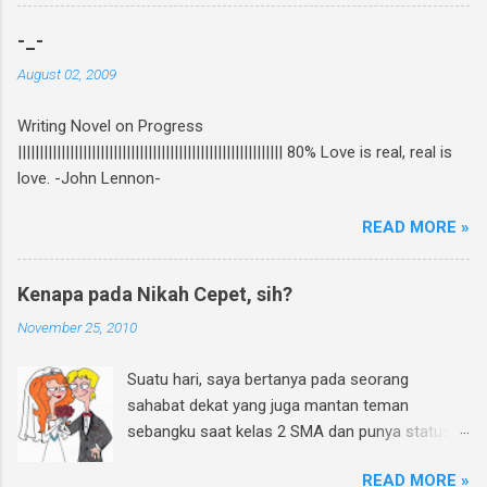
toko buku online. Bagi yang mau tahu behind
the scene pembuatan novel yang di re-cover
-_-
dan re-publish ini, bisa baca curhatan Rhein di
August 02, 2009
sini . Again, my novel re-published! :D Untuk
ikutan GIVEAWAY, gampang banget! Ini caranya:
Writing Novel on Progress
Follow twitter @rheinfathia dan Like Fan Page
||||||||||||||||||||||||||||||||||||||||||||||||||||||||||||| 80% Love is real, real is
Rhein Fathia Twitpic cover novel " Jalan Menuju
love. -John Lennon-
Cinta-Mu " dan mention 2 temanmu untuk
ikutan. Kalimatnya: " Ikutan GIVEAWAY
READ MORE »
#JalanMenujuCintaMu novel @rheinfathia yuk,
@[nama teman1] @[nama teman2] Info
www.rheinfathia.com " Boleh nge-twit berkali-
Kenapa pada Nikah Cepet, sih?
kali dan ajak teman sebanyak mungkin :).
November 25, 2010
Contoh: Nggak punya twitter? Bisa upload foto
cover novel "Jalan Menuju Cinta-Mu" di
Suatu hari, saya bertanya pada seorang
Facebook kamu, sertakan link
sahabat dekat yang juga mantan teman
www.rheinfathia.com, dan tag temanmu.
sebangku saat kelas 2 SMA dan punya status
Posting link f...
pengantin baru. Ya, teman sebangku saya saat
READ MORE »
SMP dan SMA memang banyak yang sudah