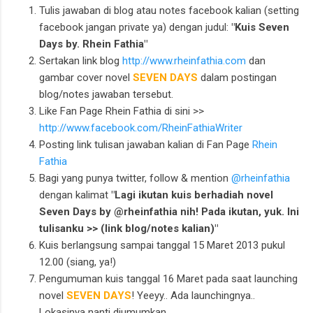
Tulis jawaban di blog atau notes facebook kalian (setting
facebook jangan private ya) dengan judul:
"Kuis Seven
Days by. Rhein Fathia"
Sertakan link blog
http://www.rheinfathia.com
dan
gambar cover novel
SEVEN DAYS
dalam postingan
blog/notes jawaban tersebut.
Like Fan Page Rhein Fathia di sini >>
http://www.facebook.com/RheinFathiaWriter
Posting link tulisan jawaban kalian di Fan Page
Rhein
Fathia
Bagi yang punya twitter, follow & mention
@rheinfathia
dengan kalimat
"Lagi ikutan kuis berhadiah novel
Seven Days by @rheinfathia nih! Pada ikutan, yuk. Ini
tulisanku >> (link blog/notes kalian)"
Kuis berlangsung sampai tanggal 15 Maret 2013 pukul
12.00 (siang, ya!)
Pengumuman kuis tanggal 16 Maret pada saat launching
novel
SEVEN DAYS
! Yeeyy.. Ada launchingnya..
Lokasinya nanti diumumkan.