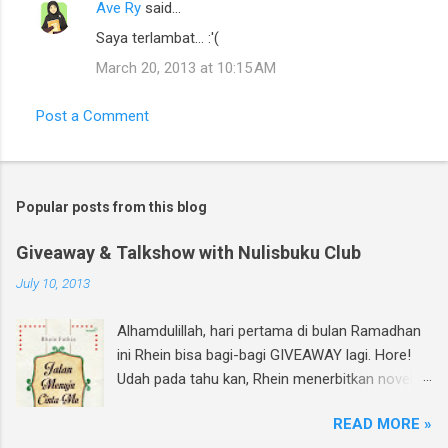
Ave Ry
said…
Saya terlambat... :'(
March 20, 2013 at 10:15 AM
Post a Comment
Popular posts from this blog
Giveaway & Talkshow with Nulisbuku Club
July 10, 2013
Alhamdulillah, hari pertama di bulan Ramadhan
ini Rhein bisa bagi-bagi GIVEAWAY lagi. Hore!
Udah pada tahu kan, Rhein menerbitkan novel
lagi dan di bulan Ramadhan ini insyAllah sudah
READ MORE »
beredar di toko buku, termasuk di beberapa