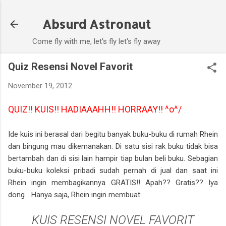
Skip to main content
Absurd Astronaut
Come fly with me, let's fly let's fly away
Quiz Resensi Novel Favorit
November 19, 2012
QUIZ!! KUIS!! HADIAAAHH!! HORRAAY!! ^o^/
Ide kuis ini berasal dari begitu banyak buku-buku di rumah Rhein
dan bingung mau dikemanakan. Di satu sisi rak buku tidak bisa
bertambah dan di sisi lain hampir tiap bulan beli buku. Sebagian
buku-buku koleksi pribadi sudah pernah di jual dan saat ini
Rhein ingin membagikannya GRATIS!! Apah?? Gratis?? Iya
dong... Hanya saja, Rhein ingin membuat:
KUIS RESENSI NOVEL FAVORIT