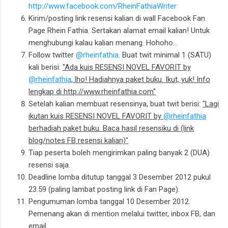
http://www.facebook.com/RheinFathiaWriter
Kirim/posting link resensi kalian di wall Facebook Fan
Page Rhein Fathia. Sertakan alamat email kalian! Untuk
menghubungi kalau kalian menang. Hohoho...
Follow twitter
@rheinfathia
. Buat twit minimal 1 (SATU)
kali berisi:
"Ada kuis RESENSI NOVEL FAVORIT by
@rheinfathia
, lho! Hadiahnya paket buku. Ikut, yuk! Info
lengkap di http://www.rheinfathia.com"
Setelah kalian membuat resensinya, buat twit berisi:
"Lagi
ikutan kuis RESENSI NOVEL FAVORIT by
@rheinfathia
berhadiah paket buku. Baca hasil resensiku di (link
blog/notes FB resensi kalian)"
Tiap peserta boleh mengirimkan paling banyak 2 (DUA)
resensi saja.
Deadline lomba ditutup tanggal 3 Desember 2012 pukul
23.59 (paling lambat posting link di Fan Page).
Pengumuman lomba tanggal 10 Desember 2012.
Pemenang akan di mention melalui twitter, inbox FB, dan
email.