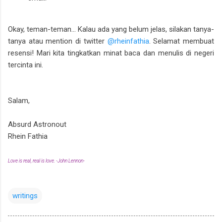
Okay, teman-teman... Kalau ada yang belum jelas, silakan tanya-
tanya atau mention di twitter
@rheinfathia
. Selamat membuat
resensi! Mari kita tingkatkan minat baca dan menulis di negeri
tercinta ini.
Salam,
Absurd Astronout
Rhein Fathia
Love is real, real is love. -John Lennon-
writings