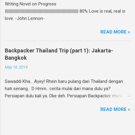
Writing Novel on Progress
Follow twitter @rheinfathia dan Like Fan Page
||||||||||||||||||||||||||||||||||||||||||||||||||||||||||||| 80% Love is real, real is
Rhein Fathia Twitpic cover novel " Jalan Menuju
love. -John Lennon-
Cinta-Mu " dan mention 2 temanmu untuk
ikutan. Kalimatnya: " Ikutan GIVEAWAY
READ MORE »
#JalanMenujuCintaMu novel @rheinfathia yuk,
@[nama teman1] @[nama teman2] Info
www.rheinfathia.com " Boleh nge-twit berkali-
Backpacker Thailand Trip (part 1): Jakarta-
kali dan ajak teman sebanyak mungkin :).
Bangkok
Contoh: Nggak punya twitter? Bisa upload foto
May 16, 2014
cover novel "Jalan Menuju Cinta-Mu" di
Facebook kamu, sertakan link
Sawaddi Kha... Ayey! Rhein baru pulang dari Thailand dengan
www.rheinfathia.com, dan tag temanmu.
hati senang.. :D Hmm.. cerita mulai dari mana dulu ya?
Posting link f...
Persiapan dulu kali ya. Oke deh. Persiapan Backpacker murah
meriah. Selain sama keluarga atau dapat fasilitas dari instansi
READ MORE »
tertentu, Rhein selalu jalan-jalan ala backpacker. Why? Selain
murah juga karena males geret-geret koper. Hahaha... Rencana
backpacking ke Thailand ini berawal dari adanya tiket promo Air
Asia & Lion Air sekitar 5 bulan lalu yang membuat Rhein