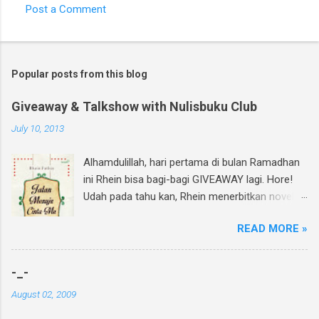
Post a Comment
Popular posts from this blog
Giveaway & Talkshow with Nulisbuku Club
July 10, 2013
Alhamdulillah, hari pertama di bulan Ramadhan
ini Rhein bisa bagi-bagi GIVEAWAY lagi. Hore!
Udah pada tahu kan, Rhein menerbitkan novel
lagi dan di bulan Ramadhan ini insyAllah sudah
READ MORE »
beredar di toko buku, termasuk di beberapa
toko buku online. Bagi yang mau tahu behind
the scene pembuatan novel yang di re-cover
-_-
dan re-publish ini, bisa baca curhatan Rhein di
August 02, 2009
sini . Again, my novel re-published! :D Untuk
ikutan GIVEAWAY, gampang banget! Ini caranya: