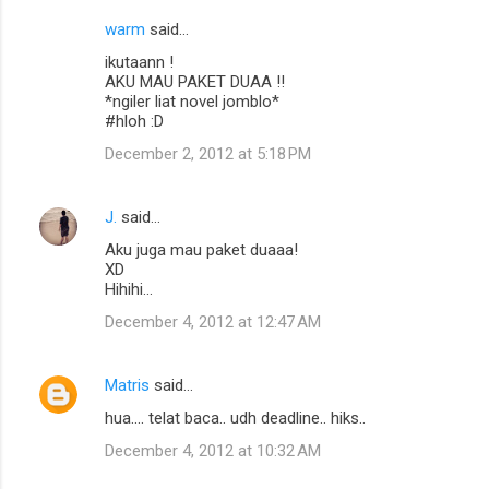
warm
said…
C
ikutaann !
o
AKU MAU PAKET DUAA !!
m
*ngiler liat novel jomblo*
#hloh :D
m
December 2, 2012 at 5:18 PM
e
n
J.
said…
t
Aku juga mau paket duaaa!
s
XD
Hihihi...
December 4, 2012 at 12:47 AM
Matris
said…
hua.... telat baca.. udh deadline.. hiks..
December 4, 2012 at 10:32 AM