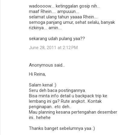
wadoooow.... ketinggalan gosip nih...
maaf Rhein..... ampuuun....
selamat ulang tahun yaaaa Rhein....
semoga panjang umur, sehat selalu, banyak
rizkinya.... amin....
sekarang udah pulang yaa??
June 28, 2011 at 2:12 PM
Anonymous said…
Hi Reina,
Salam kenal :)
Seru deh baca postingannya.
Bisa minta info detail u backpack trip ke
lembang ini ga? Rute angkot.. Kontak
penginapan.. etc deh..
Mau planning kesana pertengahan desember
ini.. hehehe
Thanks banget sebelumnya yaa :)