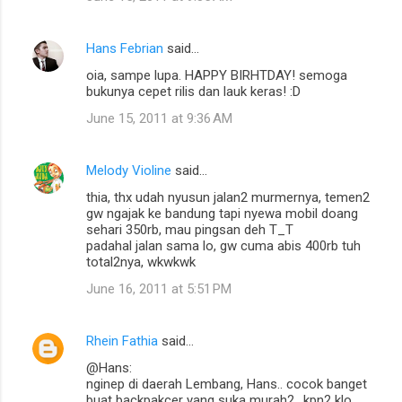
e
n
Hans Febrian
said…
t
oia, sampe lupa. HAPPY BIRHTDAY! semoga
s
bukunya cepet rilis dan lauk keras! :D
June 15, 2011 at 9:36 AM
Melody Violine
said…
thia, thx udah nyusun jalan2 murmernya, temen2
gw ngajak ke bandung tapi nyewa mobil doang
sehari 350rb, mau pingsan deh T_T
padahal jalan sama lo, gw cuma abis 400rb tuh
total2nya, wkwkwk
June 16, 2011 at 5:51 PM
Rhein Fathia
said…
@Hans:
nginep di daerah Lembang, Hans.. cocok banget
buat backpakcer yang suka murah2.. kpn2 klo