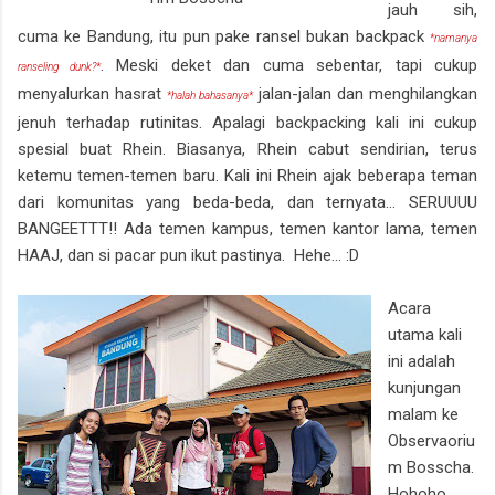
jauh sih,
cuma ke Bandung, itu pun pake ransel bukan backpack
*namanya
. Meski deket dan cuma sebentar, tapi cukup
ranseling dunk?*
menyalurkan hasrat
jalan-jalan dan menghilangkan
*halah bahasanya*
jenuh terhadap rutinitas. Apalagi backpacking kali ini cukup
spesial buat Rhein. Biasanya, Rhein cabut sendirian, terus
ketemu temen-temen baru. Kali ini Rhein ajak beberapa teman
dari komunitas yang beda-beda, dan ternyata... SERUUUU
BANGEETTT!! Ada temen kampus, temen kantor lama, temen
HAAJ, dan si pacar pun ikut pastinya. Hehe... :D
Acara
utama kali
ini adalah
kunjungan
malam ke
Observaoriu
m Bosscha.
Hohoho..