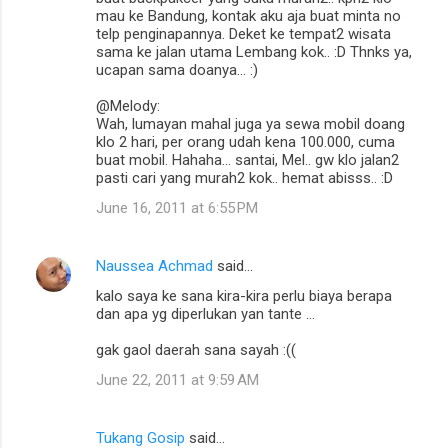
mau ke Bandung, kontak aku aja buat minta no
telp penginapannya. Deket ke tempat2 wisata
sama ke jalan utama Lembang kok.. :D Thnks ya,
ucapan sama doanya... :)
@Melody:
Wah, lumayan mahal juga ya sewa mobil doang
klo 2 hari, per orang udah kena 100.000, cuma
buat mobil. Hahaha... santai, Mel.. gw klo jalan2
pasti cari yang murah2 kok.. hemat abisss.. :D
June 16, 2011 at 6:55 PM
Naussea Achmad
said…
kalo saya ke sana kira-kira perlu biaya berapa
dan apa yg diperlukan yan tante ...
gak gaol daerah sana sayah :((
June 22, 2011 at 9:59 AM
Tukang Gosip
said…