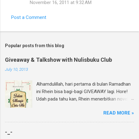
November 16, 2011 at 9:32 AM
Post a Comment
Popular posts from this blog
Giveaway & Talkshow with Nulisbuku Club
July 10, 2013
Alhamdulillah, hari pertama di bulan Ramadhan
ini Rhein bisa bagi-bagi GIVEAWAY lagi. Hore!
Udah pada tahu kan, Rhein menerbitkan novel
lagi dan di bulan Ramadhan ini insyAllah sudah
READ MORE »
beredar di toko buku, termasuk di beberapa
toko buku online. Bagi yang mau tahu behind
the scene pembuatan novel yang di re-cover
-_-
dan re-publish ini, bisa baca curhatan Rhein di