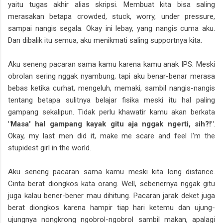
yaitu tugas akhir alias skripsi. Membuat kita bisa saling
merasakan betapa crowded, stuck, worry, under pressure,
sampai nangis segala. Okay ini lebay, yang nangis cuma aku.
Dan dibalik itu semua, aku menikmati saling supportnya kita.
Aku seneng pacaran sama kamu karena kamu anak IPS. Meski
obrolan sering nggak nyambung, tapi aku benar-benar merasa
bebas ketika curhat, mengeluh, memaki, sambil nangis-nangis
tentang betapa sulitnya belajar fisika meski itu hal paling
gampang sekalipun. Tidak perlu khawatir kamu akan berkata
"Masa' hal gampang kayak gitu aja nggak ngerti, sih?!"
.
Okay, my last men did it, make me scare and feel I'm the
stupidest girl in the world.
Aku seneng pacaran sama kamu meski kita long distance.
Cinta berat diongkos kata orang. Well, sebenernya nggak gitu
juga kalau bener-bener mau dihitung. Pacaran jarak deket juga
berat diongkos karena hampir tiap hari ketemu dan ujung-
ujungnya nongkrong ngobrol-ngobrol sambil makan, apalagi