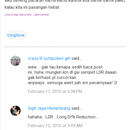
Aku seneng pacaran sama kamu karena kita sama-sama yakin,
kalau kita ini pasangan hebat.
Love is real, real is love. -John Lennon-
couplove
crazy lil outspoken girl
said…
C
waw......gak tau kenapa..sedih baca post
o
ini...hehe..mungkin krn dl gw sempet LDR daaan
m
gak berhasil..jd curcol kan
anyways...semoga awet yah sm pacarnyaaa! :D
m
February 11, 2010 at 6:08 PM
e
n
Sigit Jaya Herlambang
said…
t
hahaha... LDR... Long Di*k Reduction....
s
February 12, 2010 at 9:09 AM