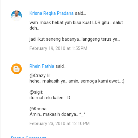
Krisna Reqka Pradana
said…
wah..mbak hebat yah bisa kuat LDR gitu... salut
deh..
jadi ikut seneng bacanya...langgeng terus ya...
February 19, 2010 at 1:55 PM
Rhein Fathia
said…
@Crazy lil:
hehe.. makasih ya.. amin, semoga kami awet.. :)
@sigit:
itu mah elu kalee.. :D
@Krisna:
Amin.. makasih doanya.. ^_^
February 23, 2010 at 12:10 PM