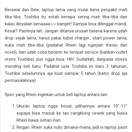
Berawal dari Rele, laptop lama yang mulai kena penyakit mati
tiba-tiba. Toshiba itu entah kenapa sering mati tiba-tiba dan
kalau dinyalain lamaaaa~~ banget! Sampai bisa ditinggal mandi.
Kesal? Pastinya lah. Jangan ditanya urusan baterai karena udah
drop sejak lama, harus pakai kabel charger., start power lama,
suka mati tiba-tiba (padahal Rhein lagi ngerjain thesis dan
novel), dan udah coba benerin ke tempat service (bahkan outlet
resmi Toshiba) pun ngga bisa. Hih! Sudahlah, daripada stress
mending beli baru. Padahal usia Toshiba ini baru 3 tahunan,
Toshiba sebelumnya aja kuat sampai 5 tahun (batre drop aja
permasalahnya).
Spec yang Rhein inginkan untuk beli laptop antara lain:
Ukuran laptop ngga besar, pilihannya antara 10"-11"
supaya bisa masuk ke tas cangklong cewek yang biasa
Rhein bawa sehari-hari.
Ringan. Rhein suka nulis dimana-mana, jadi ni laptop pasti