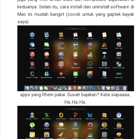
keduanya. Selain itu, cara install dan uninstall software di
Mac ini mudah banget (cocok untuk yang gaptek kayak
saya).
apps yang Rhein pakai. Susah bajakan? Kata siapaaaa..
Ha..Ha..Ha..