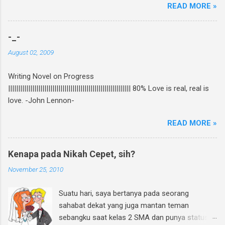
READ MORE »
beredar di toko buku, termasuk di beberapa
toko buku online. Bagi yang mau tahu behind
the scene pembuatan novel yang di re-cover
-_-
dan re-publish ini, bisa baca curhatan Rhein di
August 02, 2009
sini . Again, my novel re-published! :D Untuk
ikutan GIVEAWAY, gampang banget! Ini caranya:
Writing Novel on Progress
Follow twitter @rheinfathia dan Like Fan Page
||||||||||||||||||||||||||||||||||||||||||||||||||||||||||||| 80% Love is real, real is
Rhein Fathia Twitpic cover novel " Jalan Menuju
love. -John Lennon-
Cinta-Mu " dan mention 2 temanmu untuk
ikutan. Kalimatnya: " Ikutan GIVEAWAY
READ MORE »
#JalanMenujuCintaMu novel @rheinfathia yuk,
@[nama teman1] @[nama teman2] Info
www.rheinfathia.com " Boleh nge-twit berkali-
Kenapa pada Nikah Cepet, sih?
kali dan ajak teman sebanyak mungkin :).
November 25, 2010
Contoh: Nggak punya twitter? Bisa upload foto
cover novel "Jalan Menuju Cinta-Mu" di
Suatu hari, saya bertanya pada seorang
Facebook kamu, sertakan link
sahabat dekat yang juga mantan teman
www.rheinfathia.com, dan tag temanmu.
sebangku saat kelas 2 SMA dan punya status
Posting link f...