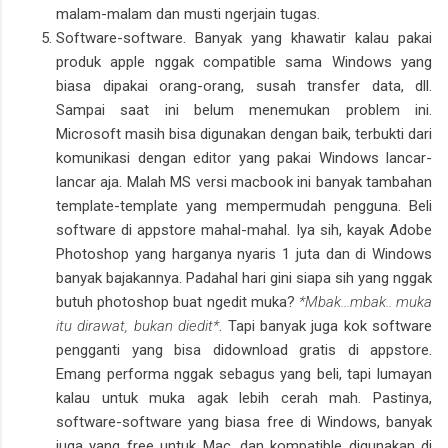
malam-malam dan musti ngerjain tugas.
Software-software. Banyak yang khawatir kalau pakai
produk apple nggak compatible sama Windows yang
biasa dipakai orang-orang, susah transfer data, dll.
Sampai saat ini belum menemukan problem ini.
Microsoft masih bisa digunakan dengan baik, terbukti dari
komunikasi dengan editor yang pakai Windows lancar-
lancar aja. Malah MS versi macbook ini banyak tambahan
template-template yang mempermudah pengguna. Beli
software di appstore mahal-mahal. Iya sih, kayak Adobe
Photoshop yang harganya nyaris 1 juta dan di Windows
banyak bajakannya. Padahal hari gini siapa sih yang nggak
butuh photoshop buat ngedit muka?
*Mbak...mbak.. muka
itu dirawat, bukan diedit*
. Tapi banyak juga kok software
pengganti yang bisa didownload gratis di appstore.
Emang performa nggak sebagus yang beli, tapi lumayan
kalau untuk muka agak lebih cerah mah. Pastinya,
software-software yang biasa free di Windows, banyak
juga yang free untuk Mac, dan kompatible digunakan di