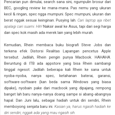
Pencarian pun dimulai, search sana sini, ngumpulin brosur dari
BEC, googling review ke mana-mana. Pas nemu yang ukuran
kecil & ringan, spec ngga mumpuni. Spec mumpuni, ukuran dan
berat nggak sesuai keinginan. Pusying lah.
Cari laptop aja ribet
apalagi cari suami. Hih!
Naksir awal ke Asus, tapi dari segi harga
dan spec kok masih ada merek lain yang lebih murah.
Kemudian, Rhein membaca buku biografi Steve Jobs dan
terkena efek Distorsi Realitas Lapangan pencetus Apple
tersebut. Jadilah, Rhein pengin punya Macbook. HAHAHA.
Beruntung di ITB ada appstore yang bisa Rhein sambangi
tinggal ngesot. Jadilah beberapa kali Rhein ke sana untuk
nyoba-nyoba, nanya spec, ketahanan baterai, garansi,
software-software (kan beda sama Windows yang biasa
dipake), nyobain pake dari macbook yang dipajang, rempong
banget lah baru nanya-nanya doang sampe si abang-abangnya
hapal. Dan Juni lalu, sebagai hadiah untuk diri sendiri, Rhein
memboyong senjata baru ini.
Kasian ya, harus ngasih hadiah ke
diri sendiri, nggak ada yang mau ngasih sih.