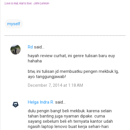
Love is real, real is love. -John Lennon-
myself
Rd
said…
C
hayah review curhat, ini genre tulisan baru euy
o
hahaha
m
btw, ini tulisan jd membuatku pengen mekbuk lg,
m
ayo tanggungjawab!
e
December 7, 2014 at 1:18 AM
n
t
Helga Indra R.
said…
s
dulu pengin bangt beli mekbuk. karena selain
tahan banting juga nyaman dipake. cuma
sayang sebelum beli eh ternyata kantor udah
ngasih laptop lenovo buat kerja sehari-hari.