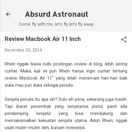
Skip to main content
Absurd Astronaut
Come fly with me, let's fly let's fly away
Review Macbook Air 11 Inch
December 05, 2014
Rhein nggak biasa nulls postingan review di blog, lebih sering
curhat. Maka, kali ini pun Rhein hanya ingin curhat tentang
review Macbook Air 11" yang telah menemani hari-hari baik
suka mau pun duka sebagai penulis.
Senjata penulis itu apa sih? Dulu sih pena, sekarang juga masih.
Tapi ibarat penembak yang senjatanya pistol, pasti ada
pendamping 'senjata' yang bisa mendukung dan
memaksimalkan kekuatan senjata utama. Aduh Rhein, nggak
usah muter-muter, deh, buruan reviewnya.