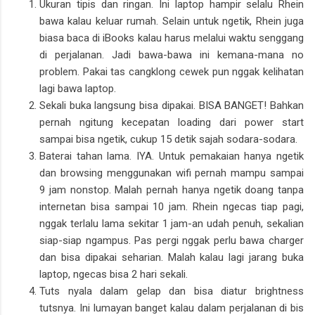
Ukuran tipis dan ringan. Ini laptop hampir selalu Rhein
bawa kalau keluar rumah. Selain untuk ngetik, Rhein juga
biasa baca di iBooks kalau harus melalui waktu senggang
di perjalanan. Jadi bawa-bawa ini kemana-mana no
problem. Pakai tas cangklong cewek pun nggak kelihatan
lagi bawa laptop.
Sekali buka langsung bisa dipakai. BISA BANGET! Bahkan
pernah ngitung kecepatan loading dari power start
sampai bisa ngetik, cukup 15 detik sajah sodara-sodara.
Baterai tahan lama. IYA. Untuk pemakaian hanya ngetik
dan browsing menggunakan wifi pernah mampu sampai
9 jam nonstop. Malah pernah hanya ngetik doang tanpa
internetan bisa sampai 10 jam. Rhein ngecas tiap pagi,
nggak terlalu lama sekitar 1 jam-an udah penuh, sekalian
siap-siap ngampus. Pas pergi nggak perlu bawa charger
dan bisa dipakai seharian. Malah kalau lagi jarang buka
laptop, ngecas bisa 2 hari sekali.
Tuts nyala dalam gelap dan bisa diatur brightness
tutsnya. Ini lumayan banget kalau dalam perjalanan di bis