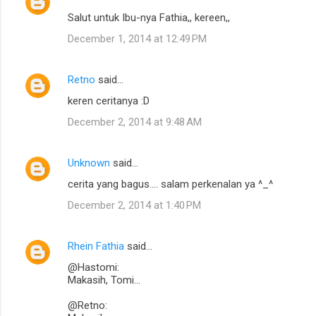
C
Salut untuk Ibu-nya Fathia,, kereen,,
o
December 1, 2014 at 12:49 PM
m
m
Retno
said…
e
keren ceritanya :D
n
t
December 2, 2014 at 9:48 AM
s
Unknown
said…
cerita yang bagus.... salam perkenalan ya ^_^
December 2, 2014 at 1:40 PM
Rhein Fathia
said…
@Hastomi:
Makasih, Tomi...
@Retno: