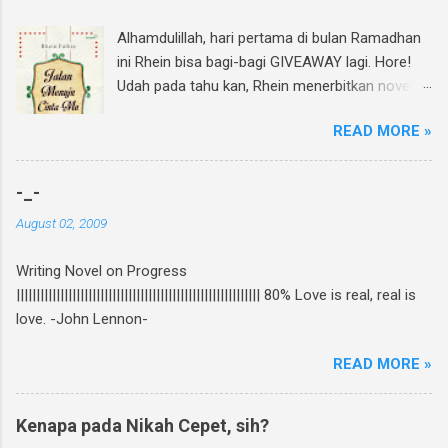
Alhamdulillah, hari pertama di bulan Ramadhan
ini Rhein bisa bagi-bagi GIVEAWAY lagi. Hore!
Udah pada tahu kan, Rhein menerbitkan novel
lagi dan di bulan Ramadhan ini insyAllah sudah
READ MORE »
beredar di toko buku, termasuk di beberapa
toko buku online. Bagi yang mau tahu behind
the scene pembuatan novel yang di re-cover
-_-
dan re-publish ini, bisa baca curhatan Rhein di
August 02, 2009
sini . Again, my novel re-published! :D Untuk
ikutan GIVEAWAY, gampang banget! Ini caranya:
Writing Novel on Progress
Follow twitter @rheinfathia dan Like Fan Page
||||||||||||||||||||||||||||||||||||||||||||||||||||||||||||| 80% Love is real, real is
Rhein Fathia Twitpic cover novel " Jalan Menuju
love. -John Lennon-
Cinta-Mu " dan mention 2 temanmu untuk
ikutan. Kalimatnya: " Ikutan GIVEAWAY
READ MORE »
#JalanMenujuCintaMu novel @rheinfathia yuk,
@[nama teman1] @[nama teman2] Info
www.rheinfathia.com " Boleh nge-twit berkali-
Kenapa pada Nikah Cepet, sih?
kali dan ajak teman sebanyak mungkin :).