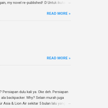
ain, my novel re-published! :D Untuk ikutan
athia Twitpic cover novel " Jalan Menuju
READ MORE »
uCintaMu novel @rheinfathia yuk, @[nama
an sebanyak mungkin :). Contoh: Nggak punya
nk www.rheinfathia.com, dan tag temanmu.
READ MORE »
? Persiapan dulu kali ya. Oke deh. Persiapan
an ala backpacker. Why? Selain murah juga
 Asia & Lion Air sekitar 5 bulan lalu yang