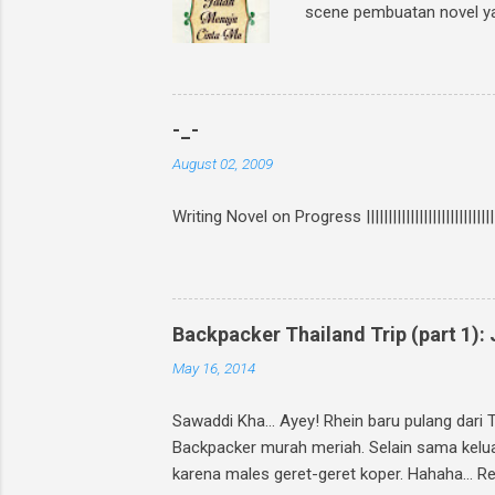
scene pembuatan novel yang
GIVEAWAY, gampang banget!
Cinta-Mu " dan mention 2
teman1] @[nama teman2] In
twitter? Bisa upload foto
-_-
Posting link f...
August 02, 2009
Writing Novel on Progress ||||||||||||||||||||||||||||
Backpacker Thailand Trip (part 1)
May 16, 2014
Sawaddi Kha... Ayey! Rhein baru pulang dari 
Backpacker murah meriah. Selain sama keluarg
karena males geret-geret koper. Hahaha... Re