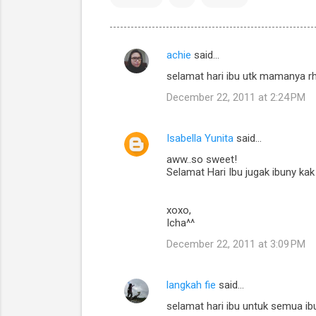
achie
said…
C
selamat hari ibu utk mamanya rhe
o
December 22, 2011 at 2:24 PM
m
m
Isabella Yunita
said…
e
aww..so sweet!
n
Selamat Hari Ibu jugak ibuny kak r
t
s
xoxo,
Icha^^
December 22, 2011 at 3:09 PM
langkah fie
said…
selamat hari ibu untuk semua ibu