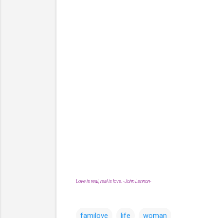
Love is real, real is love. -John Lennon-
familove
life
woman