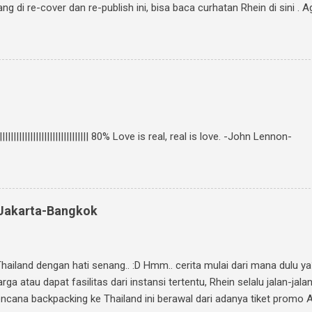
 di re-cover dan re-publish ini, bisa baca curhatan Rhein di sini . Ag
 Ini caranya: Follow twitter @rheinfathia dan Like Fan Page Rhein F
 temanmu untuk ikutan. Kalimatnya: " Ikutan GIVEAWAY #JalanMenuj
fo www.rheinfathia.com " Boleh nge-twit berkali-kali dan ajak tem
 cover novel "Jalan Menuju Cinta-Mu" di Facebook kamu, sertakan li
||||||||||||||||||||||||||||||||| 80% Love is real, real is love. -John Lennon-
: Jakarta-Bangkok
Thailand dengan hati senang.. :D Hmm.. cerita mulai dari mana dulu ya
a atau dapat fasilitas dari instansi tertentu, Rhein selalu jalan-jal
ncana backpacking ke Thailand ini berawal dari adanya tiket promo Air